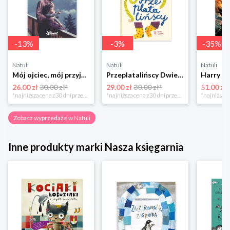
-
13
%
-
3
%
-
35
%
Natuli
Natuli
Natuli
Mój ojciec, mój przyjaciel Element
Przeplatalińscy Dwie siostry
26.00 zł
30.00 zł*
29.00 zł
30.00 zł*
51.00 zł
*najniższa cena z 30 dni przed obniżką
*najniższa cena z 30 dni przed obniżką
Zobacz wyprzedaże w Natuli
Inne produkty marki Nasza księgarnia