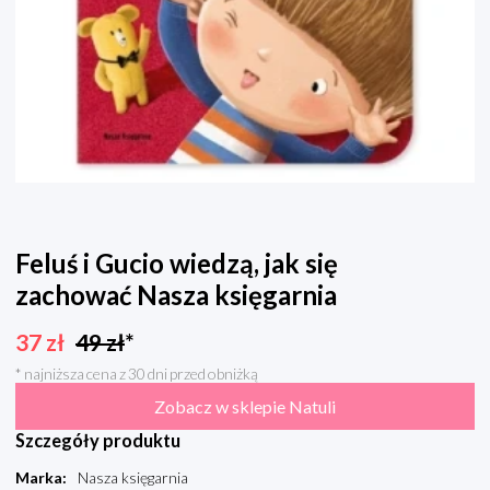
Feluś i Gucio wiedzą, jak się
zachować Nasza księgarnia
37
zł
49
zł
*
* najniższa cena z 30 dni przed obniżką
Zobacz w sklepie Natuli
Szczegóły produktu
Marka
:
Nasza księgarnia