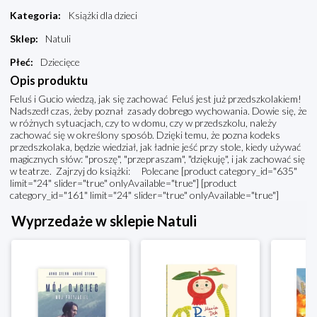
Kategoria
:
Książki dla dzieci
Sklep
:
Natuli
Płeć
:
Dziecięce
Opis produktu
Feluś i Gucio wiedzą, jak się zachować Feluś jest już przedszkolakiem!
Nadszedł czas, żeby poznał zasady dobrego wychowania. Dowie się, że
w różnych sytuacjach, czy to w domu, czy w przedszkolu, należy
zachować się w określony sposób. Dzięki temu, że pozna kodeks
przedszkolaka, będzie wiedział, jak ładnie jeść przy stole, kiedy używać
magicznych słów: "proszę", "przepraszam", "dziękuję", i jak zachować się
w teatrze. Zajrzyj do książki: Polecane [product category_id="635"
limit="24" slider="true" onlyAvailable="true"] [product
category_id="161" limit="24" slider="true" onlyAvailable="true"]
Wyprzedaże w sklepie Natuli