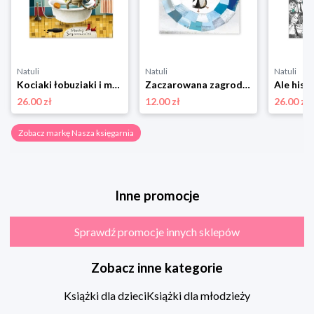
Natuli
Natuli
Natuli
Kociaki łobuziaki i mydło brudzidło Nasza księgarnia
Zaczarowana zagroda Nasza księgarnia
26.00 zł
12.00 zł
26.00 zł
Zobacz markę Nasza księgarnia
Inne promocje
Sprawdź promocje innych sklepów
Zobacz inne kategorie
Książki dla dzieci
Książki dla młodzieży