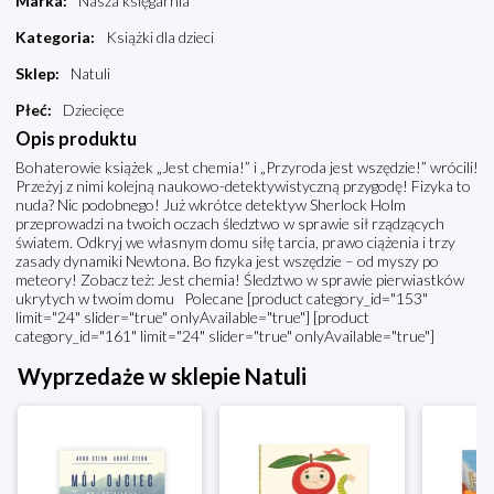
Marka
:
Nasza księgarnia
Kategoria
:
Książki dla dzieci
Sklep
:
Natuli
Płeć
:
Dziecięce
Opis produktu
Bohaterowie książek „Jest chemia!” i „Przyroda jest wszędzie!” wrócili!
Przeżyj z nimi kolejną naukowo-detektywistyczną przygodę! Fizyka to
nuda? Nic podobnego! Już wkrótce detektyw Sherlock Holm
przeprowadzi na twoich oczach śledztwo w sprawie sił rządzących
światem. Odkryj we własnym domu siłę tarcia, prawo ciążenia i trzy
zasady dynamiki Newtona. Bo fizyka jest wszędzie – od myszy po
meteory! Zobacz też: Jest chemia! Śledztwo w sprawie pierwiastków
ukrytych w twoim domu Polecane [product category_id="153"
limit="24" slider="true" onlyAvailable="true"] [product
category_id="161" limit="24" slider="true" onlyAvailable="true"]
Wyprzedaże w sklepie Natuli