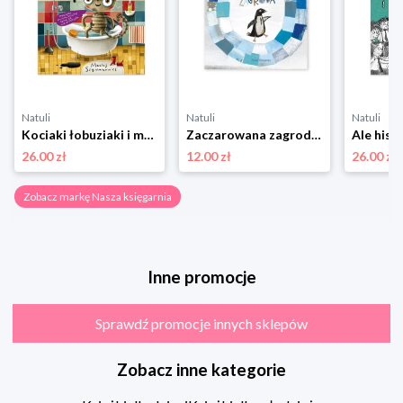
Natuli
Natuli
Natuli
Kociaki łobuziaki i mydło brudzidło Nasza księgarnia
Zaczarowana zagroda Nasza księgarnia
26.00 zł
12.00 zł
26.00 zł
Zobacz markę Nasza księgarnia
Inne promocje
Sprawdź promocje innych sklepów
Zobacz inne kategorie