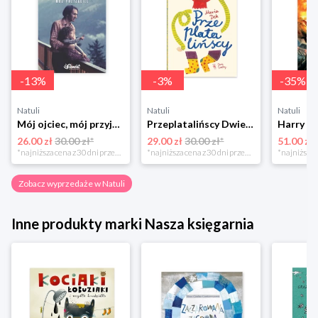
-
13
%
-
3
%
-
35
%
Natuli
Natuli
Natuli
Mój ojciec, mój przyjaciel Element
Przeplatalińscy Dwie siostry
26.00 zł
30.00 zł*
29.00 zł
30.00 zł*
51.00 zł
*najniższa cena z 30 dni przed obniżką
*najniższa cena z 30 dni przed obniżką
Zobacz wyprzedaże w Natuli
Inne produkty marki Nasza księgarnia