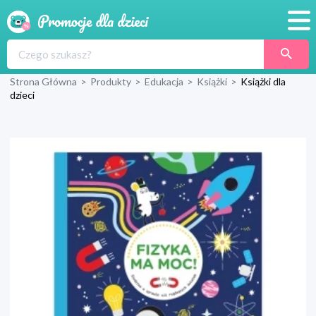
Promocje
Strona Główna
>
Produkty
>
Edukacja
>
Książki
>
Książki dla
Produkty
dzieci
Sklepy
Blog
Wyprawka