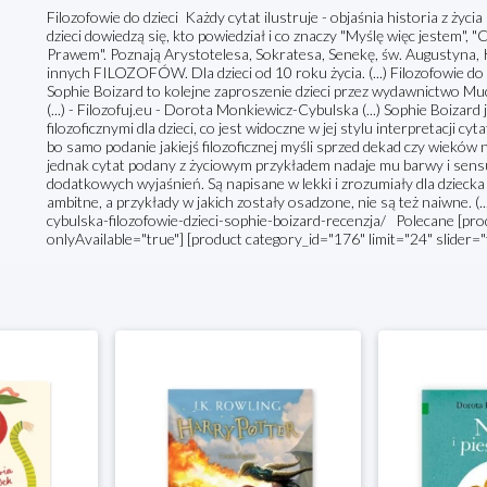
Filozofowie do dzieci Każdy cytat ilustruje - objaśnia historia z życi
dzieci dowiedzą się, kto powiedział i co znaczy "Myślę więc jestem", "C
Prawem". Poznają Arystotelesa, Sokratesa, Senekę, św. Augustyna, 
innych FILOZOFÓW. Dla dzieci od 10 roku życia. (...) Filozofowie do dz
Sophie Boizard to kolejne zaproszenie dzieci przez wydawnictwo Muc
(...) - Filozofuj.eu - Dorota Monkiewicz-Cybulska (...) Sophie Boizard
filozoficznymi dla dzieci, co jest widoczne w jej stylu interpretacji cy
bo samo podanie jakiejś filozoficznej myśli sprzed dekad czy wieków 
jednak cytat podany z życiowym przykładem nadaje mu barwy i sens
dodatkowych wyjaśnień. Są napisane w lekki i zrozumiały dla dzieck
ambitne, a przykłady w jakich zostały osadzone, nie są też naiwne. (..
cybulska-filozofowie-dzieci-sophie-boizard-recenzja/ Polecane [prod
onlyAvailable="true"] [product category_id="176" limit="24" slider=