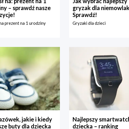
ł na: prezent na 1
Jak wybrać najlepszy
iny – sprawdź nasze
gryzak dla niemowla
zycje!
Sprawdź!
a prezent na 1 urodziny
Gryzaki dla dzieci
zówek, jakie i kiedy
Najlepszy smartwatch
ze buty dla dziecka
dziecka – ranking