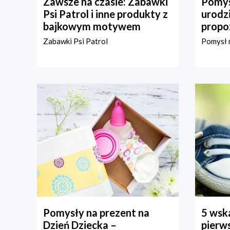
Zawsze na czasie: Zabawki
Pomys
Psi Patrol i inne produkty z
urodz
bajkowym motywem
propo
Zabawki Psi Patrol
Pomysł n
Pomysły na prezent na
5 wska
Dzień Dziecka –
pierws