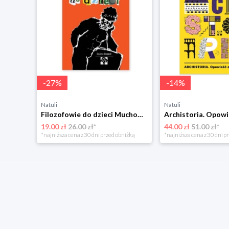
-
27
%
-
14
%
Natuli
Natuli
Do twarzy czyli dlaczego się malujemy Muchomor
Filozofowie do dzieci Muchomor
19.00 zł
26.00 zł*
44.00 zł
51.00 zł*
*najniższa cena z 30 dni przed obniżką
*najniższa cena z 30 dni p