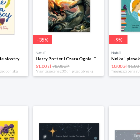
-
35
%
-
9
%
Natuli
Natuli
ie siostry
Harry Potter i Czara Ognia. Tom 4 Media rodzina
51.00 zł
78.00 zł*
10.00 zł
11.00 
rzed obniżką
*najniższa cena z 30 dni przed obniżką
*najniższa cena z 3