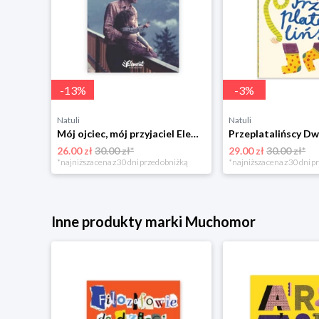
-
13
%
-
3
%
Natuli
Natuli
Trening intelektu dla dzieci Sensus
Mój ojciec, mój przyjaciel Element
Przeplatalińscy Dw
26.00 zł
30.00 zł*
29.00 zł
30.00 zł*
niżką
*najniższa cena z 30 dni przed obniżką
*najniższa cena z 30 dni p
Inne produkty marki Muchomor