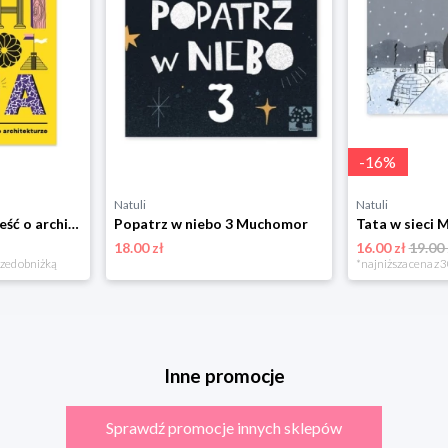
-
16
%
Natuli
Natuli
Archistoria. Opowieść o architekturze Muchomor
Popatrz w niebo 3 Muchomor
Tata w sieci
18.00 zł
16.00 zł
19.00 
rzed obniżką
*najniższa cena z 3
Inne promocje
Sprawdź promocje innych sklepów