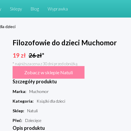
y
Sklepy
Blog
Wyprawka
dla dzieci
Filozofowie do dzieci Muchomor
19
zł
26
zł
*
* najniższa cena z 30 dni przed obniżką
Zobacz w sklepie Natuli
Szczegóły produktu
Marka
:
Muchomor
Kategoria
:
Książki dla dzieci
Sklep
:
Natuli
Płeć
:
Dziecięce
Opis produktu