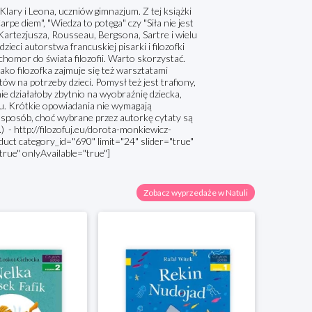
a Klary i Leona, uczniów gimnazjum. Z tej książki
arpe diem", "Wiedza to potęga" czy "Siła nie jest
Kartezjusza, Rousseau, Bergsona, Sartre i wielu
ieci autorstwa francuskiej pisarki i filozofki
homor do świata filozofii. Warto skorzystać.
 jako filozofka zajmuje się też warsztatami
tatów na potrzeby dzieci. Pomysł też jest trafiony,
nie działałoby zbytnio na wyobraźnię dziecka,
u. Krótkie opowiadania nie wymagają
a sposób, choć wybrane przez autorkę cytaty są
.) - http://filozofuj.eu/dorota-monkiewicz-
uct category_id="690" limit="24" slider="true"
"true" onlyAvailable="true"]
Zobacz wyprzedaże w Natuli