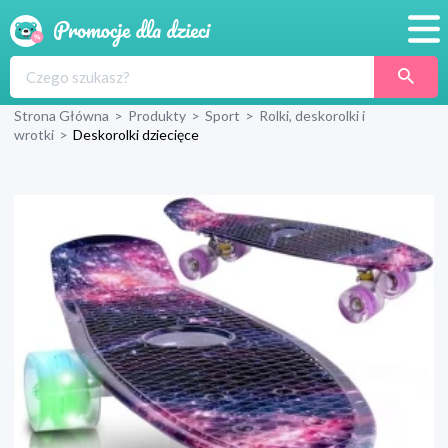
Promocje
Strona Główna
>
Produkty
>
Sport
>
Rolki, deskorolki i
Produkty
wrotki
>
Deskorolki dziecięce
Sklepy
Blog
Wyprawka