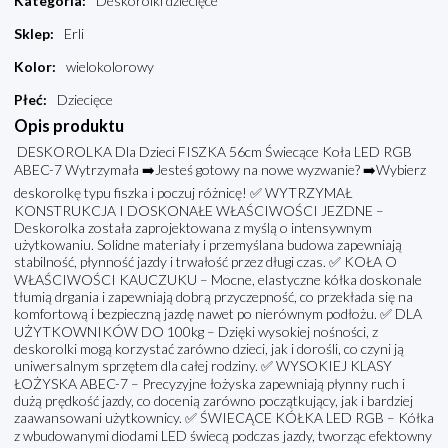
Kategoria
:
Deskorolki dziecięce
Sklep
:
Erli
Kolor
:
wielokolorowy
Płeć
:
Dziecięce
Opis produktu
DESKOROLKA Dla Dzieci FISZKA 56cm Świecące Koła LED RGB
ABEC-7 Wytrzymała ➡️Jesteś gotowy na nowe wyzwanie? ➡️Wybierz
deskorolkę typu fiszka i poczuj różnicę! ✅ WYTRZYMAŁ
KONSTRUKCJA I DOSKONAŁE WŁAŚCIWOŚCI JEZDNE –
Deskorolka została zaprojektowana z myślą o intensywnym
użytkowaniu. Solidne materiały i przemyślana budowa zapewniają
stabilność, płynność jazdy i trwałość przez długi czas. ✅ KOŁA O
WŁAŚCIWOŚCI KAUCZUKU – Mocne, elastyczne kółka doskonale
tłumią drgania i zapewniają dobrą przyczepność, co przekłada się na
komfortową i bezpieczną jazdę nawet po nierównym podłożu. ✅ DLA
UŻYTKOWNIKÓW DO 100kg – Dzięki wysokiej nośności, z
deskorolki mogą korzystać zarówno dzieci, jak i dorośli, co czyni ją
uniwersalnym sprzętem dla całej rodziny. ✅ WYSOKIEJ KLASY
ŁOŻYSKA ABEC-7 – Precyzyjne łożyska zapewniają płynny ruch i
dużą prędkość jazdy, co docenią zarówno początkujący, jak i bardziej
zaawansowani użytkownicy. ✅ ŚWIECĄCE KÓŁKA LED RGB – Kółka
z wbudowanymi diodami LED świecą podczas jazdy, tworząc efektowny