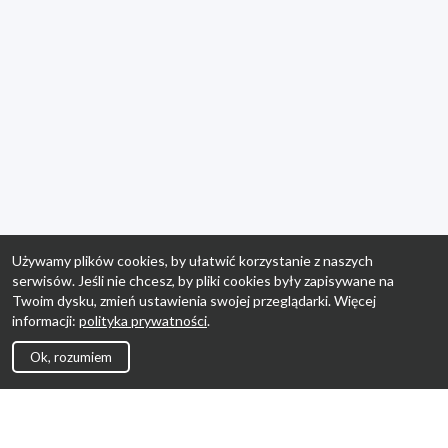
Używamy plików cookies, by ułatwić korzystanie z naszych
serwisów. Jeśli nie chcesz, by pliki cookies były zapisywane na
Twoim dysku, zmień ustawienia swojej przeglądarki. Więcej
informacji:
polityka prywatności
.
Ok, rozumiem