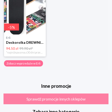
-
5
%
Erli
Deskorolka DREWNIANA DUŻA 79 cm dla dzieci SOLIDNA do 80kg FEARLESS MARVEL
94.50 zł
99.90 zł*
*najniższa cena z 30 dni przed obniżką
Zobacz wyprzedaże w Erli
Inne promocje
Sprawdź promocje innych sklepów
Zobacz inne kategorie