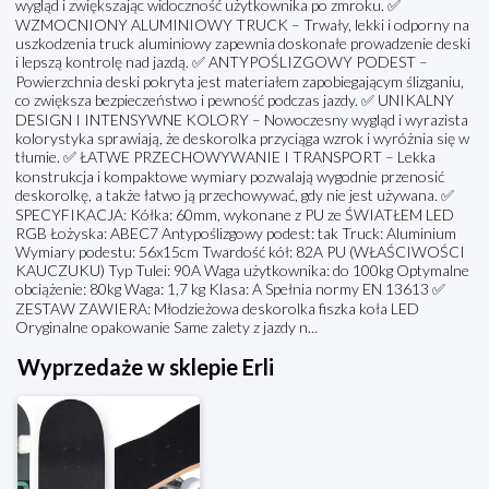
wygląd i zwiększając widoczność użytkownika po zmroku. ✅
WZMOCNIONY ALUMINIOWY TRUCK – Trwały, lekki i odporny na
uszkodzenia truck aluminiowy zapewnia doskonałe prowadzenie deski
i lepszą kontrolę nad jazdą. ✅ ANTYPOŚLIZGOWY PODEST –
Powierzchnia deski pokryta jest materiałem zapobiegającym ślizganiu,
co zwiększa bezpieczeństwo i pewność podczas jazdy. ✅ UNIKALNY
DESIGN I INTENSYWNE KOLORY – Nowoczesny wygląd i wyrazista
kolorystyka sprawiają, że deskorolka przyciąga wzrok i wyróżnia się w
tłumie. ✅ ŁATWE PRZECHOWYWANIE I TRANSPORT – Lekka
konstrukcja i kompaktowe wymiary pozwalają wygodnie przenosić
deskorolkę, a także łatwo ją przechowywać, gdy nie jest używana. ✅
SPECYFIKACJA: Kółka: 60mm, wykonane z PU ze ŚWIATŁEM LED
RGB Łożyska: ABEC7 Antypoślizgowy podest: tak Truck: Aluminium
Wymiary podestu: 56x15cm Twardość kół: 82A PU (WŁAŚCIWOŚCI
KAUCZUKU) Typ Tulei: 90A Waga użytkownika: do 100kg Optymalne
obciążenie: 80kg Waga: 1,7 kg Klasa: A Spełnia normy EN 13613 ✅
ZESTAW ZAWIERA: Młodzieżowa deskorolka fiszka koła LED
Oryginalne opakowanie Same zalety z jazdy n...
Wyprzedaże w sklepie Erli