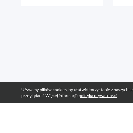
Używamy plików cookies, by ułatwić korzystanie z naszych se
przeglądarki. Więcej informacji:
polityka prywatności
.
Strona Główn