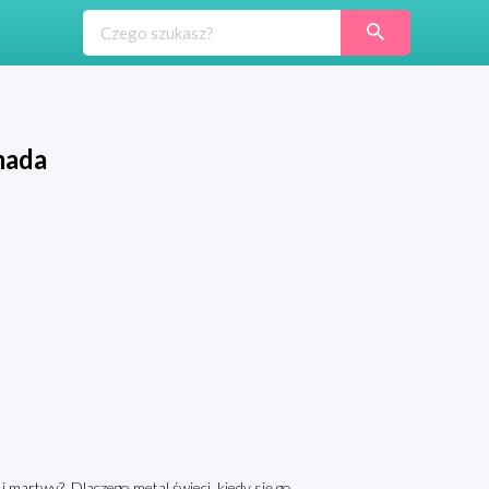
mada
i martwy? Dlaczego metal świeci, kiedy się go