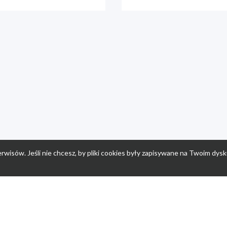
rwisów. Jeśli nie chcesz, by pliki cookies były zapisywane na Twoim dysk
a
Przepisy dla dzieci
Po