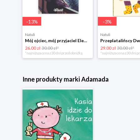
-
13
%
-
3
%
Natuli
Natuli
Trening intelektu dla dzieci Sensus
Mój ojciec, mój przyjaciel Element
Przeplatalińscy Dw
26.00 zł
30.00 zł*
29.00 zł
30.00 zł*
niżką
*najniższa cena z 30 dni przed obniżką
*najniższa cena z 30 dni p
Inne produkty marki Adamada