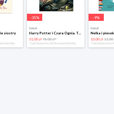
-
35
%
-
9
%
Natuli
Natuli
ie siostry
Harry Potter i Czara Ognia. Tom 4 Media rodzina
51.00 zł
78.00 zł*
10.00 zł
11.00 
rzed obniżką
*najniższa cena z 30 dni przed obniżką
*najniższa cena z 3