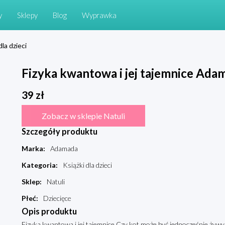
y
Sklepy
Blog
Wyprawka
dla dzieci
Fizyka kwantowa i jej tajemnice Ada
39
zł
Zobacz w sklepie Natuli
Szczegóły produktu
Marka
:
Adamada
Kategoria
:
Książki dla dzieci
Sklep
:
Natuli
Płeć
:
Dziecięce
Opis produktu
Fizyka kwantowa i jej tajemnice Czy kot może być jednocześnie żywy 