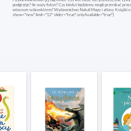
podgrzeje? Ile waży foton? Czy kiedyś będziemy mogli przenikać przez
własnym sobowtórem? Wydawnictwo Natuli Mapy i atlasy Książki o
show="new" limit="12" slider="true" onlyAvailable="true"]