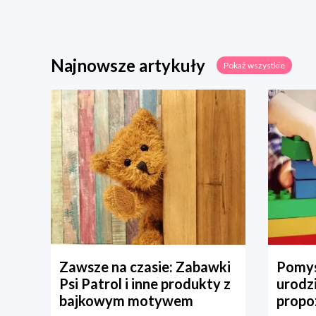
Najnowsze artykuły
Pokaż wszystkie
Zawsze na czasie: Zabawki
Pomys
Psi Patrol i inne produkty z
urodz
bajkowym motywem
propo