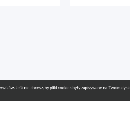
rwisów. Jeśli nie chcesz, by pliki cookies były zapisywane na Twoim dysk
a
Przepisy dla dzieci
Po