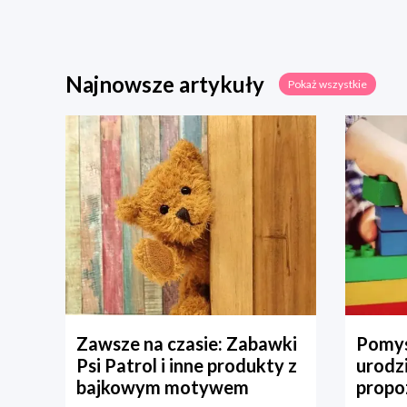
Najnowsze artykuły
Pokaż wszystkie
Zawsze na czasie: Zabawki
Pomys
Psi Patrol i inne produkty z
urodz
bajkowym motywem
propo