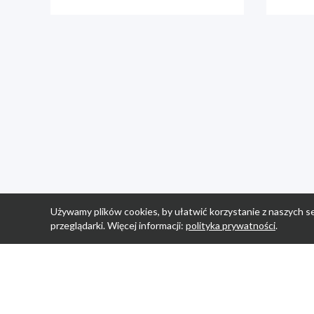
Używamy plików cookies, by ułatwić korzystanie z naszych se
przeglądarki. Więcej informacji:
polityka prywatności
.
Strona Główn