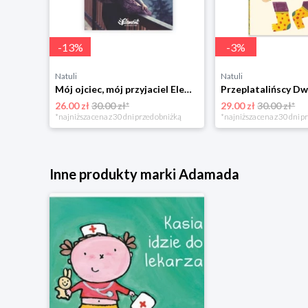
-
13
%
-
3
%
Natuli
Natuli
Trening intelektu dla dzieci Sensus
Mój ojciec, mój przyjaciel Element
Przeplatalińscy Dw
26.00 zł
30.00 zł*
29.00 zł
30.00 zł*
niżką
*najniższa cena z 30 dni przed obniżką
*najniższa cena z 30 dni p
Inne produkty marki Adamada