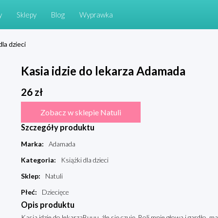
y
Sklepy
Blog
Wyprawka
dla dzieci
Kasia idzie do lekarza Adamada
26
zł
Zobacz w sklepie Natuli
Szczegóły produktu
Marka
:
Adamada
Kategoria
:
Książki dla dzieci
Sklep
:
Natuli
Płeć
:
Dziecięce
Opis produktu
Kasia idzie do lekarzaBuuu, źle się czuję. Boli mnie głowa i gardło, m