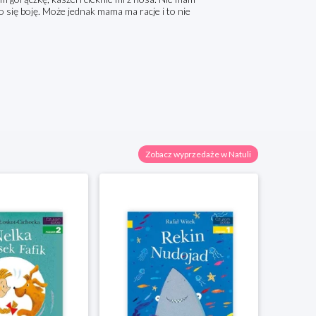
o się boję. Może jednak mama ma racje i to nie
Zobacz wyprzedaże w Natuli