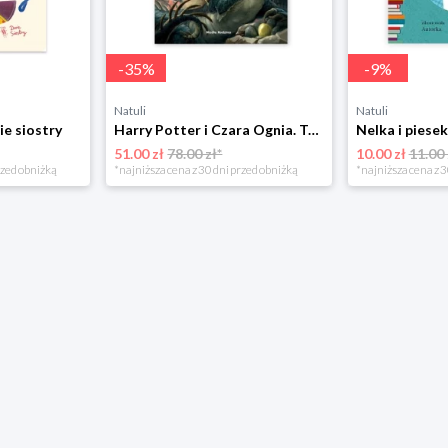
-
35
%
-
9
%
Natuli
Natuli
ie siostry
Harry Potter i Czara Ognia. Tom 4 Media rodzina
51.00 zł
78.00 zł*
10.00 zł
11.00 
rzed obniżką
*najniższa cena z 30 dni przed obniżką
*najniższa cena z 3