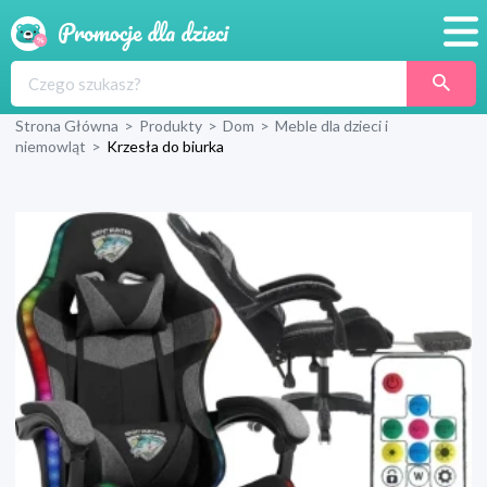
Promocje
Strona Główna
>
Produkty
>
Dom
>
Meble dla dzieci i
Produkty
niemowląt
>
Krzesła do biurka
Sklepy
Blog
Wyprawka