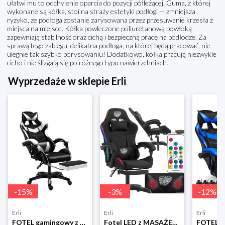
ułatwi mu to odchylenie oparcia do pozycji półleżącej. Guma, z której
wykonane są kółka, stoi na straży estetyki podłogi — zmniejsza
ryzyko, ze podłoga zostanie zarysowana przez przesuwanie krzesła z
miejsca na miejsce. Kółka powleczone poliuretanową powłoką
zapewniają stabilność oraz cichą i bezpieczną pracę na podłodze. Za
sprawą tego zabiegu, delikatna podłoga, na której będą pracować, nie
ulegnie tak szybko porysowaniu! Dodatkowo, kółka pracują niezwykle
cicho i nie ślizgają się po różnego typu nawierzchniach.
Wyprzedaże w sklepie Erli
-
15
%
-
3
%
-
12
%
Erli
Erli
Erli
FOTEL gamingowy z MASAŻEM pleców KOMPUTEROWY OBROTOWY dla gracza +PODNÓŻEK!
Fotel LED z MASAŻEM obrotowy TKANINA gamingowy KOMPUTEROWY gracza PODNÓŻEK!