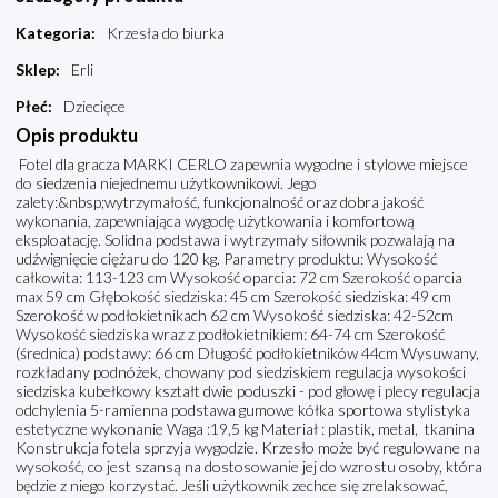
Kategoria
:
Krzesła do biurka
Sklep
:
Erli
Płeć
:
Dziecięce
Opis produktu
Fotel dla gracza MARKI CERLO zapewnia wygodne i stylowe miejsce
do siedzenia niejednemu użytkownikowi. Jego
zalety:&nbsp;wytrzymałość, funkcjonalność oraz dobra jakość
wykonania, zapewniająca wygodę użytkowania i komfortową
eksploatację. Solidna podstawa i wytrzymały siłownik pozwalają na
udźwignięcie ciężaru do 120 kg. Parametry produktu: Wysokość
całkowita: 113-123 cm Wysokość oparcia: 72 cm Szerokość oparcia
max 59 cm Głębokość siedziska: 45 cm Szerokość siedziska: 49 cm
Szerokość w podłokietnikach 62 cm Wysokość siedziska: 42-52cm
Wysokość siedziska wraz z podłokietnikiem: 64-74 cm Szerokość
(średnica) podstawy: 66 cm Długość podłokietników 44cm Wysuwany,
rozkładany podnóżek, chowany pod siedziskiem regulacja wysokości
siedziska kubełkowy kształt dwie poduszki - pod głowę i plecy regulacja
odchylenia 5-ramienna podstawa gumowe kółka sportowa stylistyka
estetyczne wykonanie Waga :19,5 kg Materiał : plastik, metal, tkanina
Konstrukcja fotela sprzyja wygodzie. Krzesło może być regulowane na
wysokość, co jest szansą na dostosowanie jej do wzrostu osoby, która
będzie z niego korzystać. Jeśli użytkownik zechce się zrelaksować,