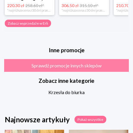
220.30 zł
258.60 zł*
306.50 zł
315.10 zł*
210.70 z
*najniższa cena z 30 dni przed obniżką
*najniższa cena z 30 dni przed obniżką
Zobacz wyprzedaże w Erli
Inne promocje
Sprawdź promocje innych sklepów
Zobacz inne kategorie
Krzesła do biurka
Najnowsze artykuły
Pokaż wszystkie