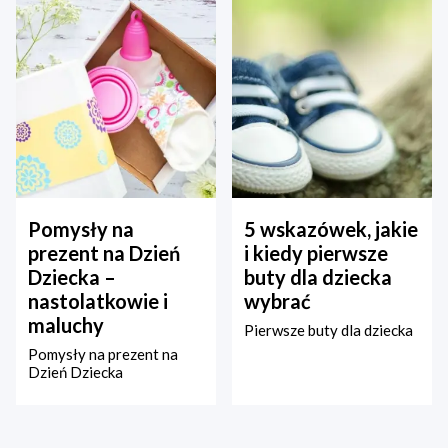
Pomysły na
5 wskazówek, jakie
prezent na Dzień
i kiedy pierwsze
Dziecka –
buty dla dziecka
nastolatkowie i
wybrać
maluchy
Pierwsze buty dla dziecka
Pomysły na prezent na
Dzień Dziecka