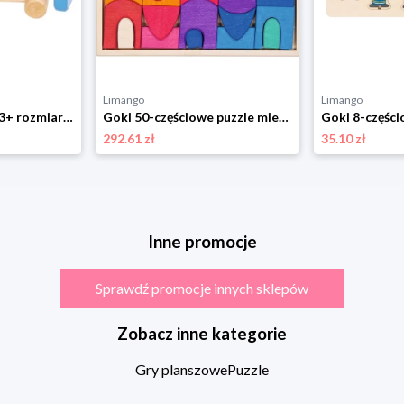
Limango
Limango
Goki Przebijanka - 3+ rozmiar: onesize
Goki 50-częściowe puzzle miejskie "Morgana" - 3+ rozmiar: onesize
292.61 zł
35.10 zł
Inne promocje
Sprawdź promocje innych sklepów
Zobacz inne kategorie
Gry planszowe
Puzzle