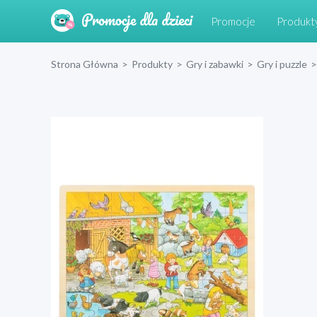
Promocje
Produkt
Strona Główna
>
Produkty
>
Gry i zabawki
>
Gry i puzzle
>