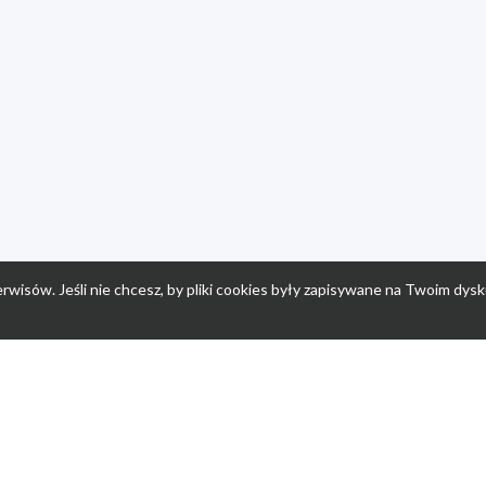
rwisów. Jeśli nie chcesz, by pliki cookies były zapisywane na Twoim dysk
a
Przepisy dla dzieci
Po
Nuumi.pl - moda online
K