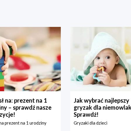
ł na: prezent na 1
Jak wybrać najlepszy
iny – sprawdź nasze
gryzak dla niemowla
zycje!
Sprawdź!
a prezent na 1 urodziny
Gryzaki dla dzieci