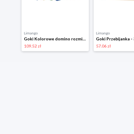
Limango
Limango
Goki 98- częściowe puzzle rozmiar: onesize
Goki Kolorowe domino rozmiar: onesize
109.52 zł
57.06 zł