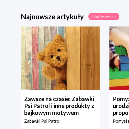
Najnowsze artykuły
Pokaż wszystkie
Zawsze na czasie: Zabawki
Pomys
Psi Patrol i inne produkty z
urodz
bajkowym motywem
propo
Zabawki Psi Patrol
Pomysł n