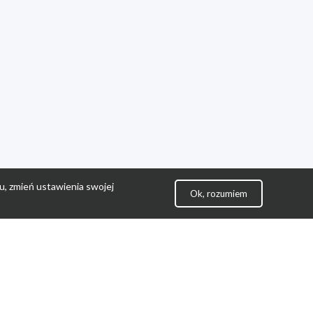
u, zmień ustawienia swojej
Ok, rozumiem
lityka Prywatności
ontakt