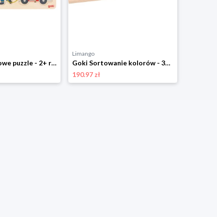
Limango
Limango
Goki 8-częściowe puzzle - 2+ rozmiar: onesize
Goki Sortowanie kolorów - 3+ rozmiar: onesize
190.97 zł
43.99 zł