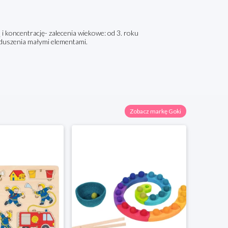
i koncentrację- zalecenia wiekowe: od 3. roku
 uduszenia małymi elementami.
Zobacz markę Goki