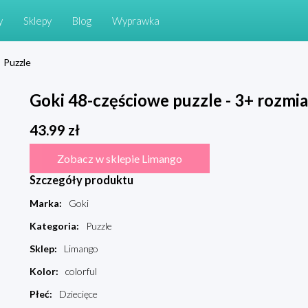
y
Sklepy
Blog
Wyprawka
Puzzle
Goki 48-częściowe puzzle - 3+ rozmia
43.99
zł
Zobacz w sklepie Limango
Szczegóły produktu
Marka
:
Goki
Kategoria
:
Puzzle
Sklep
:
Limango
Kolor
:
colorful
Płeć
:
Dziecięce