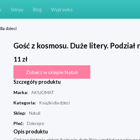
y
Sklepy
Blog
Wyprawka
dla dzieci
Gość z kosmosu. Duże litery. Podział
11
zł
Zobacz w sklepie Natuli
Szczegóły produktu
Marka
:
AKSJOMAT
Kategoria
:
Książki dla dzieci
Sklep
:
Natuli
Płeć
:
Dziecięce
Opis produktu
Ciekawa historia, piękne ilustracje, duże litery i podział wyrazów na