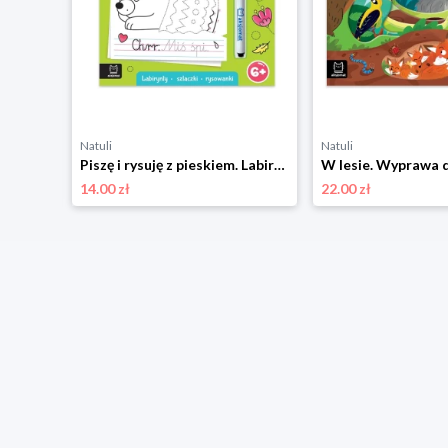
Natuli
Natuli
Na łące. Otwórz i szukaj! Aksjomat
Piszę i rysuję z pieskiem. Labirynty, szlaczki, rysowanki. Ścieralny pisak Aksjomat
14.00 zł
22.00 zł