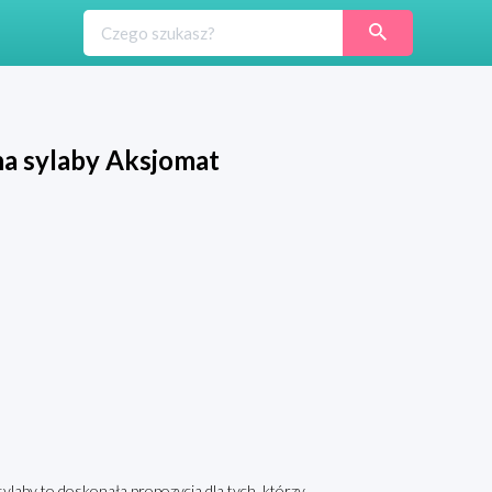
 na sylaby Aksjomat
 sylaby to doskonała propozycja dla tych, którzy