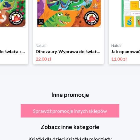
Natuli
Natuli
W lesie. Wyprawa do świata zwierząt Aksjomat
Dinozaury. Wyprawa do świata zwierząt Aksjomat
22.00 zł
11.00 zł
Inne promocje
Sprawdź promocje innych sklepów
Zobacz inne kategorie
Książki dla dzieci
Książki dla młodzieży