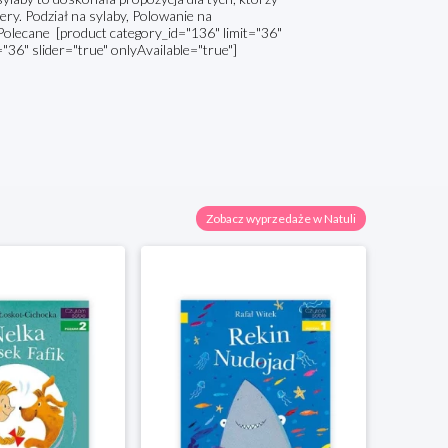
ery. Podział na sylaby, Polowanie na
Polecane [product category_id="136" limit="36"
="36" slider="true" onlyAvailable="true"]
Zobacz wyprzedaże w Natuli