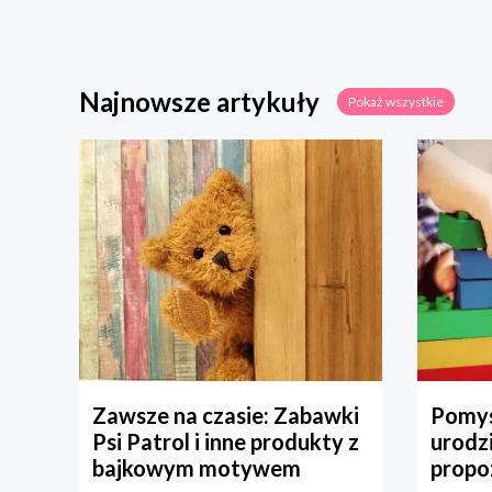
Najnowsze artykuły
Pokaż wszystkie
Zawsze na czasie: Zabawki
Pomys
Psi Patrol i inne produkty z
urodz
bajkowym motywem
propo