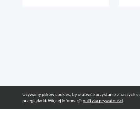
Używamy plików cookies, by ułatwić korzystanie z naszych se
przeglądarki. Więcej informacji:
polityka prywatności
.
Strona Główn