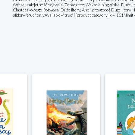
ćwiczą umiejętność czytania. Zobacz też: Wakacje pingwinka. Duże lit
Ciasteczkowego Potwora. Duże litery, Ahoj, przygodo! Duże litery 
slider="true" onlyAvailable="true"] [product category_id="161" limit