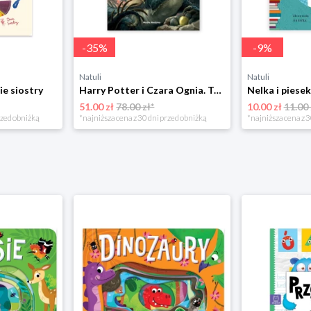
-
35
%
-
9
%
Natuli
Natuli
ie siostry
Harry Potter i Czara Ognia. Tom 4 Media rodzina
51.00 zł
78.00 zł*
10.00 zł
11.00 
rzed obniżką
*najniższa cena z 30 dni przed obniżką
*najniższa cena z 3