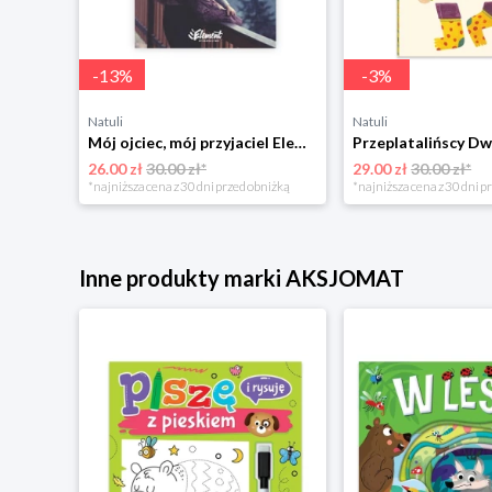
-
13
%
-
3
%
Natuli
Natuli
Trening intelektu dla dzieci Sensus
Mój ojciec, mój przyjaciel Element
Przeplatalińscy Dw
26.00 zł
30.00 zł*
29.00 zł
30.00 zł*
niżką
*najniższa cena z 30 dni przed obniżką
*najniższa cena z 30 dni p
Inne produkty marki AKSJOMAT