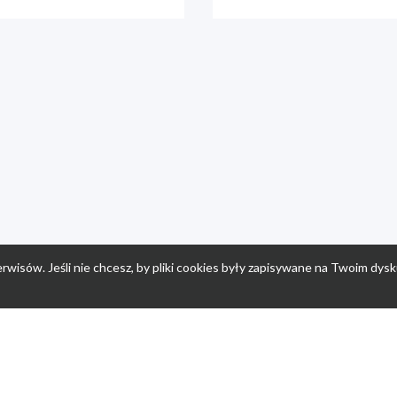
rwisów. Jeśli nie chcesz, by pliki cookies były zapisywane na Twoim dysk
a
Przepisy dla dzieci
Po