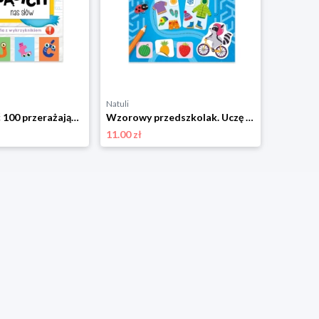
Natuli
Natuli
Jak opanować 100 przerażających nas słów. Ortografia z wykrzyknikiem Aksjomat
Wzorowy przedszkolak. Uczę się i rozwiązuję! Aksjomat
11.00 zł
11.00 zł