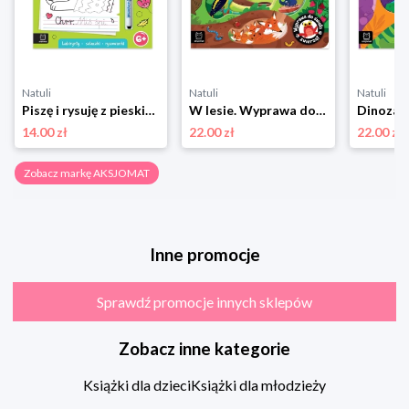
Natuli
Natuli
Natuli
Piszę i rysuję z pieskiem. Labirynty, szlaczki, rysowanki. Ścieralny pisak Aksjomat
W lesie. Wyprawa do świata zwierząt Aksjomat
14.00 zł
22.00 zł
22.00 zł
Zobacz markę AKSJOMAT
Inne promocje
Sprawdź promocje innych sklepów
Zobacz inne kategorie
Książki dla dzieci
Książki dla młodzieży