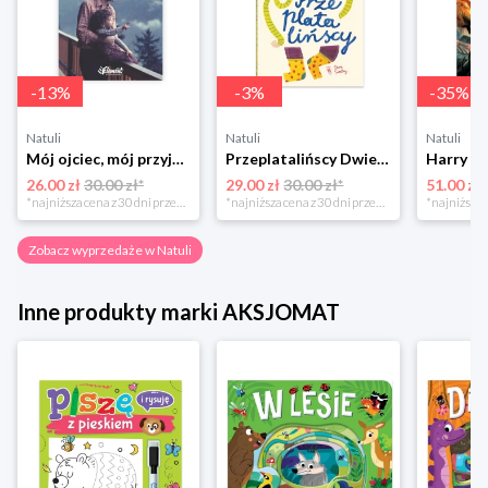
-
13
%
-
3
%
-
35
%
Natuli
Natuli
Natuli
Mój ojciec, mój przyjaciel Element
Przeplatalińscy Dwie siostry
26.00 zł
30.00 zł*
29.00 zł
30.00 zł*
51.00 zł
*najniższa cena z 30 dni przed obniżką
*najniższa cena z 30 dni przed obniżką
Zobacz wyprzedaże w Natuli
Inne produkty marki AKSJOMAT