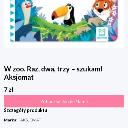
W zoo. Raz, dwa, trzy – szukam!
Aksjomat
7
zł
Zobacz w sklepie Natuli
Szczegóły produktu
Marka
:
AKSJOMAT