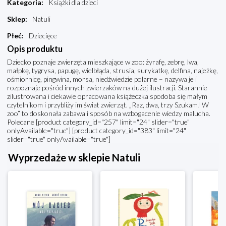
Kategoria
:
Książki dla dzieci
Sklep
:
Natuli
Płeć
:
Dziecięce
Opis produktu
Dziecko poznaje zwierzęta mieszkające w zoo: żyrafę, zebrę, lwa,
małpkę, tygrysa, papugę, wielbłąda, strusia, surykatkę, delfina, najeżkę,
ośmiornicę, pingwina, morsa, niedźwiedzie polarne – nazywa je i
rozpoznaje pośród innych zwierzaków na dużej ilustracji. Starannie
zilustrowana i ciekawie opracowana książeczka spodoba się małym
czytelnikom i przybliży im świat zwierząt. „Raz, dwa, trzy Szukam! W
zoo” to doskonała zabawa i sposób na wzbogacenie wiedzy malucha.
Polecane [product category_id="257" limit="24" slider="true"
onlyAvailable="true"] [product category_id="383" limit="24"
slider="true" onlyAvailable="true"]
Wyprzedaże w sklepie Natuli