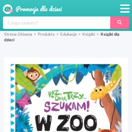
Promocje
Strona Główna
>
Produkty
>
Edukacja
>
Książki
>
Książki dla
Produkty
dzieci
Sklepy
Blog
Wyprawka