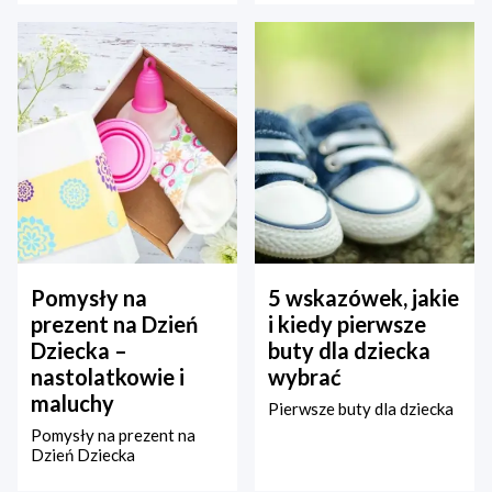
Pomysły na
5 wskazówek, jakie
prezent na Dzień
i kiedy pierwsze
Dziecka –
buty dla dziecka
nastolatkowie i
wybrać
maluchy
Pierwsze buty dla dziecka
Pomysły na prezent na
Dzień Dziecka