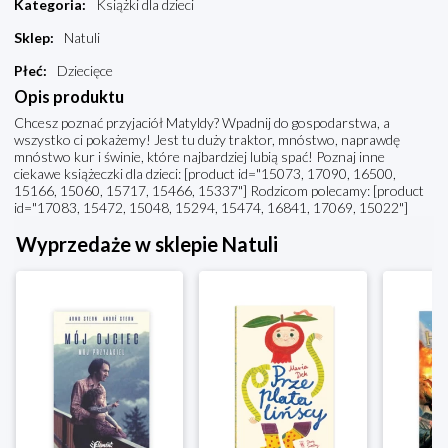
Kategoria
:
Książki dla dzieci
Sklep
:
Natuli
Płeć
:
Dziecięce
Opis produktu
Chcesz poznać przyjaciół Matyldy? Wpadnij do gospodarstwa, a
wszystko ci pokażemy! Jest tu duży traktor, mnóstwo, naprawdę
mnóstwo kur i świnie, które najbardziej lubią spać! Poznaj inne
ciekawe książeczki dla dzieci: [product id="15073, 17090, 16500,
15166, 15060, 15717, 15466, 15337"] Rodzicom polecamy: [product
id="17083, 15472, 15048, 15294, 15474, 16841, 17069, 15022"]
Wyprzedaże w sklepie Natuli