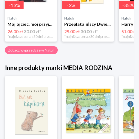
-
13
%
-
3
%
-
35
%
Natuli
Natuli
Natuli
Mój ojciec, mój przyjaciel Element
Przeplatalińscy Dwie siostry
26.00 zł
30.00 zł*
29.00 zł
30.00 zł*
51.00 zł
*najniższa cena z 30 dni przed obniżką
*najniższa cena z 30 dni przed obniżką
Zobacz wyprzedaże w Natuli
Inne produkty marki MEDIA RODZINA