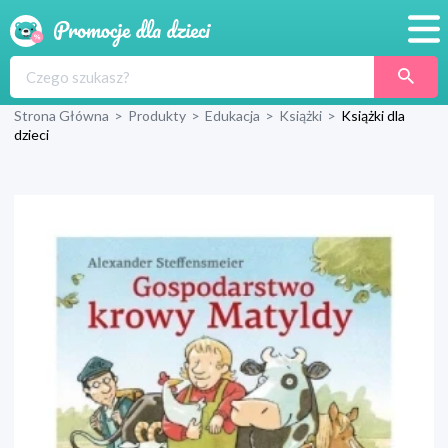
Promocje
Strona Główna
>
Produkty
>
Edukacja
>
Książki
>
Książki dla
Produkty
dzieci
Sklepy
Blog
Wyprawka