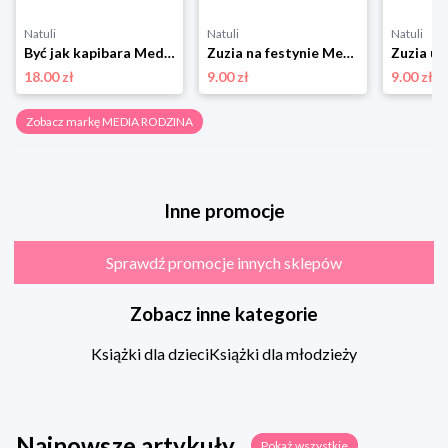
Natuli
Natuli
Natuli
Być jak kapibara Media rodzina
Zuzia na festynie Media rodzina
18.00 zł
9.00 zł
9.00 zł
Zobacz markę MEDIA RODZINA
Inne promocje
Sprawdź promocje innych sklepów
Zobacz inne kategorie
Książki dla dzieci
Książki dla młodzieży
Najnowsze artykuły
Pokaż wszystkie