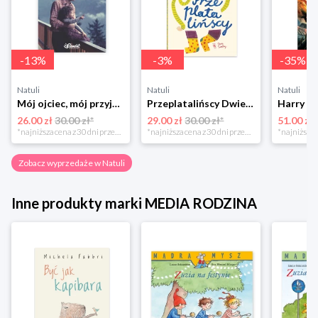
-
13
%
-
3
%
-
35
%
Natuli
Natuli
Natuli
Mój ojciec, mój przyjaciel Element
Przeplatalińscy Dwie siostry
26.00 zł
30.00 zł*
29.00 zł
30.00 zł*
51.00 zł
*najniższa cena z 30 dni przed obniżką
*najniższa cena z 30 dni przed obniżką
Zobacz wyprzedaże w Natuli
Inne produkty marki MEDIA RODZINA