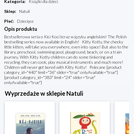
Kategoria
:
Książki dla dzieci
Sklep
:
Natuli
Płeć
:
Dziecięce
Opis produktu
Bestsellerowa seria o Kici Koci teraz w języku angielskim! The Polish
bestselling series now available in English! Kitty Kotty, the cheeky
little kitten, will take you everywhere, even into space! But also to the
library, preschool, swimming pool, playground, beach, or on a train
journey. With Kitty Kotty children can do some tinkering and
recycling, they can cook, play musical instruments and much more!
Children will never get bored with Kitty Kotty! Polecane [product
category_id="440" limit="36" slider="true" onlyAvailable="true"]
[product category_id="383" limit="24" slider="true"
onlyAvailable="true"]
Wyprzedaże w sklepie Natuli