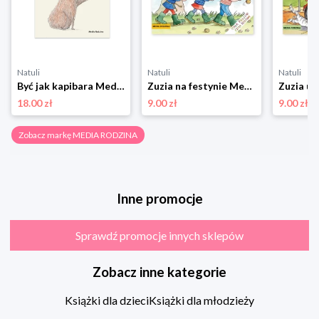
Natuli
Natuli
Natuli
Być jak kapibara Media rodzina
Zuzia na festynie Media rodzina
18.00 zł
9.00 zł
9.00 zł
Zobacz markę MEDIA RODZINA
Inne promocje
Sprawdź promocje innych sklepów
Zobacz inne kategorie
Książki dla dzieci
Książki dla młodzieży