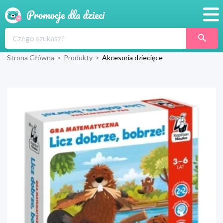
Promocje
Strona Główna
>
Produkty
>
Akcesoria dziecięce
Produkty
Sklepy
Blog
Wyprawka