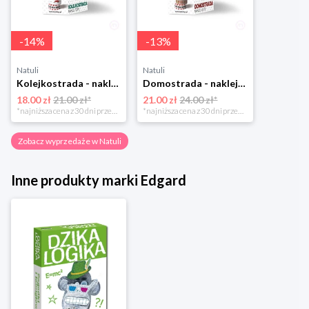
-
14
%
-
13
%
Natuli
Natuli
Kolejkostrada - naklejaj tory Zuzutoys
Domostrada - naklejaj ulice Zuzutoys
18.00 zł
21.00 zł*
21.00 zł
24.00 zł*
*najniższa cena z 30 dni przed obniżką
*najniższa cena z 30 dni przed obniżką
Zobacz wyprzedaże w Natuli
Inne produkty marki Edgard