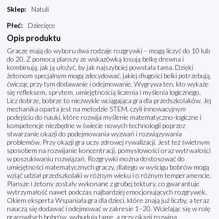
Sklep
:
Natuli
Płeć
:
Dziecięce
Opis produktu
Gracze mają do wyboru dwa rodzaje rozgrywki – mogą liczyć do 10 lub
do 20. Z pomocą planszy ze wskazówką losują belkę drewna i
kombinują, jak ją ułożyć, by jak najszybciej powstała tama. Dzięki
żetonom specjalnym mogą zdecydować, jakiej długości belki potrzebują,
ćwicząc przy tym dodawanie i odejmowanie. Wygrywa ten, kto wykaże
się refleksem, sprytem, umiejętnością liczenia i myślenia logicznego.
Licz dobrze, bobrze to niezwykle wciągająca gra dla przedszkolaków. Jej
mechanika oparta jest na metodzie STEM, czyli innowacyjnym
podejściu do nauki, które rozwija myślenie matematyczno-logiczne i
kompetencje niezbędne w świecie nowych technologii poprzez
stwarzanie okazji do podejmowania wyzwań i rozwiązywania
problemów. Przy okazji gra uczy zdrowej rywalizacji. Jest też świetnym
sposobem na rozwijanie koncentracji, pomysłowości oraz wytrwałości
w poszukiwaniu rozwiązań. Rozgrywki można dostosować do
umiejętności matematycznych graczy, dlatego w wyścigu bobrów mogą
wziąć udział przedszkolaki w różnym wieku i o różnym temperamencie.
Plansze i żetony zostały wykonane z grubej tektury, co gwarantuje
wytrzymałość nawet podczas najbardziej emocjonujących rozgrywek.
Okiem eksperta Wspaniała gra dla dzieci, które znają już liczby, a teraz
nauczą się dodawać i odejmować w zakresie 1–20. Wcielając się w rolę
pracowitych bobrów, wybudują tamę, a przy okazji rozwiną