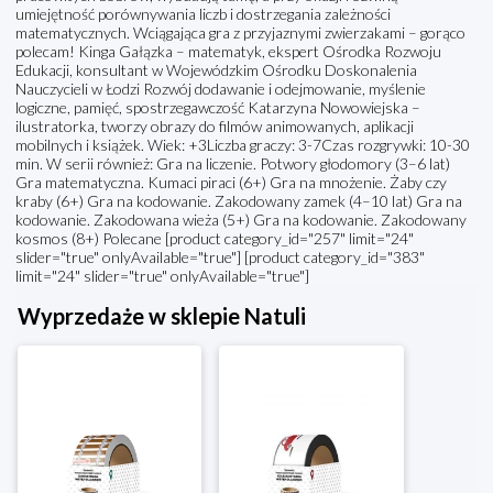
umiejętność porównywania liczb i dostrzegania zależności
matematycznych. Wciągająca gra z przyjaznymi zwierzakami – gorąco
polecam! Kinga Gałązka – matematyk, ekspert Ośrodka Rozwoju
Edukacji, konsultant w Wojewódzkim Ośrodku Doskonalenia
Nauczycieli w Łodzi Rozwój dodawanie i odejmowanie, myślenie
logiczne, pamięć, spostrzegawczość Katarzyna Nowowiejska –
ilustratorka, tworzy obrazy do filmów animowanych, aplikacji
mobilnych i książek. Wiek: +3Liczba graczy: 3-7Czas rozgrywki: 10-30
min. W serii również: Gra na liczenie. Potwory głodomory (3–6 lat)
Gra matematyczna. Kumaci piraci (6+) Gra na mnożenie. Żaby czy
kraby (6+) Gra na kodowanie. Zakodowany zamek (4–10 lat) Gra na
kodowanie. Zakodowana wieża (5+) Gra na kodowanie. Zakodowany
kosmos (8+) Polecane [product category_id="257" limit="24"
slider="true" onlyAvailable="true"] [product category_id="383"
limit="24" slider="true" onlyAvailable="true"]
Wyprzedaże w sklepie Natuli