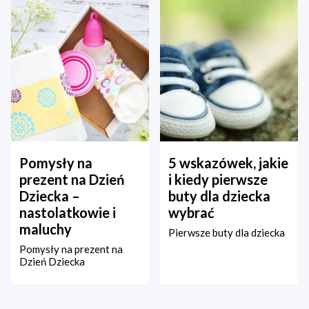
Pomysły na
5 wskazówek, jakie
prezent na Dzień
i kiedy pierwsze
Dziecka –
buty dla dziecka
nastolatkowie i
wybrać
maluchy
Pierwsze buty dla dziecka
Pomysły na prezent na
Dzień Dziecka