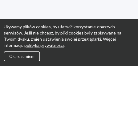
Używamy plików cookies, by ułatwić korzystanie z naszych
serwisów. Jeśli nie chcesz, by pliki cookies były zapisywane na
Twoim dysku, zmień ustawienia swojej przeglądarki. Więcej
informacji:
polityka prywatności
.
Ok, rozumiem