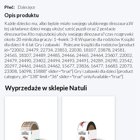
Płeć
:
Dziecięce
Opis produktu
Każde dziecko ma, albo będzie miało swojego ulubionego dinozaura.W
tej układance dzieci mogą ułożyć sześć puzzli oraz 2 postacie
dinozaurów.Kto najszybciej ułoży swojego dinozaura? czas rozgrywki:
około 20 minliczba graczy: 1-4wiek: 3-8 Wsparcie dla rodziców Książki
dla dzieci 4-6 lat Gry i zabawki Polecane książki dla rodziców [product
id="22002, 24479, 22734, 23851, 22030, 18107, 23878, 24581,
24565, 18107, 24489, 24485, 24466, 24465, 24464, 23607, 22002,
24479, 24490, 23402, 24494, 24493, 24491, 24289, 24290, 23542,
20297, 24461, 24463, 24462, 15677, 23836, 16477, 16683, 22073,
23308, 16098, 15888" slider="true"] Gry i zabawki dla dzieci [product
category_id="138" limit="36" slider="true" onlyAvailable="true"]
Wyprzedaże w sklepie Natuli