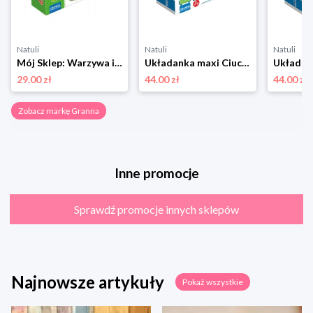
Natuli
Natuli
Natuli
Mój Sklep: Warzywa i Owoce GRANNA Granna
Układanka maxi Ciuchcia GRANNA Granna
29.00 zł
44.00 zł
44.00 zł
Zobacz markę Granna
Inne promocje
Sprawdź promocje innych sklepów
Najnowsze artykuły
Pokaż wszystkie