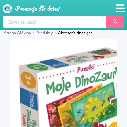
Promocje
Strona Główna
>
Produkty
>
Akcesoria dziecięce
Produkty
Sklepy
Blog
Wyprawka