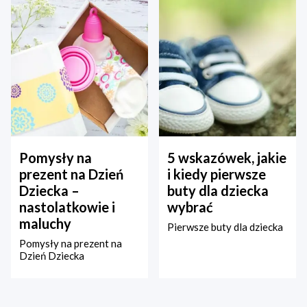
Pomysły na
5 wskazówek, jakie
prezent na Dzień
i kiedy pierwsze
Dziecka –
buty dla dziecka
nastolatkowie i
wybrać
maluchy
Pierwsze buty dla dziecka
Pomysły na prezent na
Dzień Dziecka