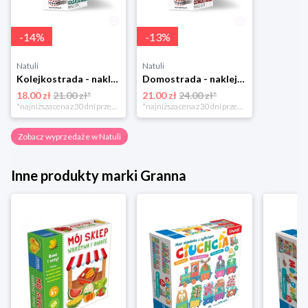
-
14
%
-
13
%
Natuli
Natuli
Kolejkostrada - naklejaj tory Zuzutoys
Domostrada - naklejaj ulice Zuzutoys
18.00 zł
21.00 zł*
21.00 zł
24.00 zł*
*najniższa cena z 30 dni przed obniżką
*najniższa cena z 30 dni przed obniżką
Zobacz wyprzedaże w Natuli
Inne produkty marki Granna