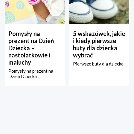
Pomysły na
5 wskazówek, jakie
prezent na Dzień
i kiedy pierwsze
Dziecka –
buty dla dziecka
nastolatkowie i
wybrać
maluchy
Pierwsze buty dla dziecka
Pomysły na prezent na
Dzień Dziecka