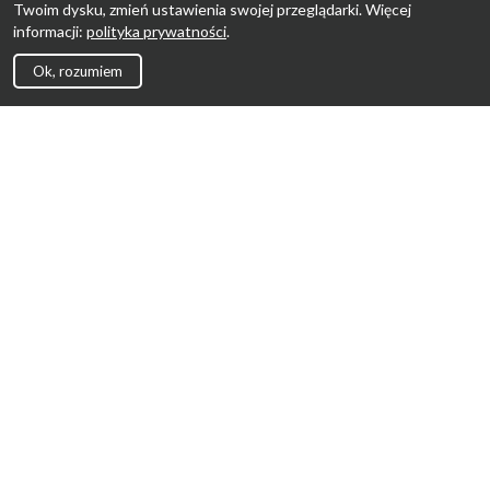
Twoim dysku, zmień ustawienia swojej przeglądarki. Więcej
informacji:
polityka prywatności
.
Ok, rozumiem
Strona Główna
Promocje
Sklepy