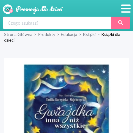
Promocje
Strona Główna
>
Produkty
>
Edukacja
>
Książki
>
Książki dla
Produkty
dzieci
Sklepy
Blog
Wyprawka