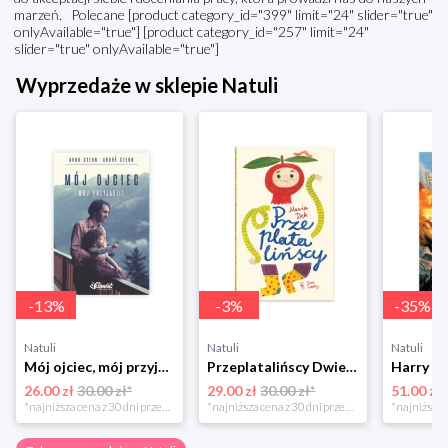
marzeń. Polecane [product category_id="399" limit="24" slider="true"
onlyAvailable="true"] [product category_id="257" limit="24"
slider="true" onlyAvailable="true"]
Wyprzedaże w sklepie Natuli
-
13
%
-
3
%
-
35
%
Natuli
Natuli
Natuli
Mój ojciec, mój przyjaciel Element
Przeplatalińscy Dwie siostry
26.00 zł
30.00 zł*
29.00 zł
30.00 zł*
51.00 zł
*najniższa cena z 30 dni przed obniżką
*najniższa cena z 30 dni przed obniżką