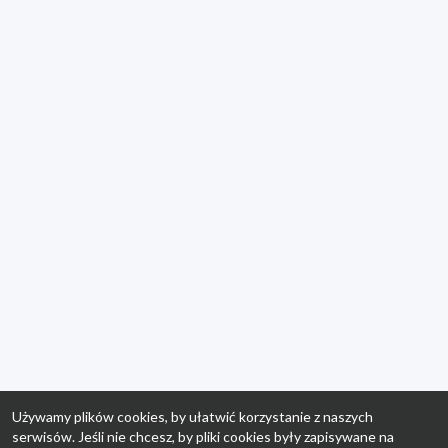
Używamy plików cookies, by ułatwić korzystanie z naszych
serwisów. Jeśli nie chcesz, by pliki cookies były zapisywane na