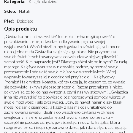
Kategoria
:
Książki dla dzieci
Sklep
:
Natuli
Płeć
:
Dziecięce
Opis produktu
„Gwiazdka inna niż wszystkie” to ciepła i pełna magii opowieść o
poszukiwaniu siebie, odwadze i odkrywaniu piękna swojej
wyjątkowości. Wśród niezliczonych gwiazd rozświetlających nocne
niebo jedna mała Gwiazdka czuje się zagubiona. Nie przypomina
swoich świetlistych towarzyszek, co wzbudza w niej wątpliwości i
samotność. Kim naprawdę jest? Dlaczego różni się od innych? Za radą
mądrego Księżyca wyrusza w niezwykłą podróż, by poznać swoje
przeznaczenie i odnaleźć swoje miejsce we wszechświecie. W tej
wyprawie towarzyszą jej niecodzienni przyjaciele – Księżycowy
Promień i tajemnicza Kometa, którzy uczą ją, że czasem to, co wydaje
się oczywiste, skrywa głębsze znaczenie. Razem przemierzają niebo,
odkrywając, że to, co nas wyróżnia, czyni nas wyjątkowymi. „Gwiazdka
inna niż wszystkie” to opowieść o bezinteresownej pomocy, wierze w
swoje możliwości i sile życzliwości. Uczy, że nawet najmniejszy blask
może rozjaśnić ciemności, a każdy z nas ma coś unikalnego do
zaoferowania światu. Idealna do wspólnego czytania w okresie
świątecznym, ale jej przesłanie zachwyci o każdej porze roku –
szczególnie podczas cichych, gwiaździstych nocy. To książka, która
rozgrzewa serca i inspiruje zarówno dzieci, jak i dorosłych, zachęcając
do akceptacji siebie i doceniania pracy, która prowadzi nas do naszych