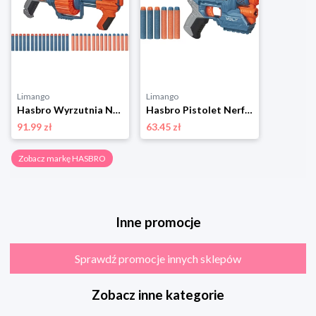
Limango
Limango
Hasbro Wyrzutnia Nerf "Elite 2.0 Shockwave RD-15" - 8+ rozmiar: onesize
Hasbro Pistolet Nerf "Elite 2.0 Volt SD-1" - 8+ rozmiar: onesize
91.99 zł
63.45 zł
Zobacz markę HASBRO
Inne promocje
Sprawdź promocje innych sklepów
Zobacz inne kategorie