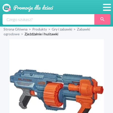
Promocje
Strona Główna
>
Produkty
>
Gry i zabawki
>
Zabawki
Produkty
ogrodowe
>
Zjeżdżalnie i huśtawki
Sklepy
Blog
Wyprawka