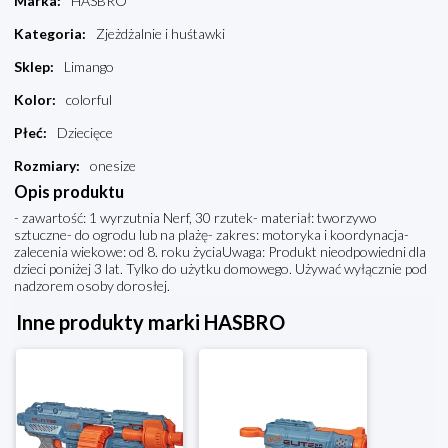
Marka
:
HASBRO
Kategoria
:
Zjeżdżalnie i huśtawki
Sklep
:
Limango
Kolor
:
colorful
Płeć
:
Dziecięce
Rozmiary
:
onesize
Opis produktu
- zawartość: 1 wyrzutnia Nerf, 30 rzutek- materiał: tworzywo
sztuczne- do ogrodu lub na plażę- zakres: motoryka i koordynacja-
zalecenia wiekowe: od 8. roku życiaUwaga: Produkt nieodpowiedni dla
dzieci poniżej 3 lat. Tylko do użytku domowego. Używać wyłącznie pod
nadzorem osoby dorosłej.
Inne produkty marki HASBRO