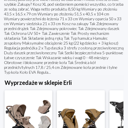
szybkie Zakupy? Kosz XL pod siedzeniem pomieści wszystko, co trzeba
ze sobą zabrać. Waga netto produktu 8,50 kg Wymiary po złożeniu
43,5 x 16,5 x 79 cm Wymiary po złożeniu 51,5 x 40,5 x 104 cm
Wymiary powierzchni do leżenia 71 x 33 cm Wymiary oparcia 50 x 33
cm Wymiary siedziska 21 x 33 cm Kosz na zakupy Tak Zdejmowany
przedni drążek Tak Zdejmowany pokrowiec Tak Zdejmowany daszek
Tak Ochrona UV 50+ Tak Zawieszenie Tak Prosty mechanizm
składania Tak Składanie jedną ręką Tak Typ hamulca Hamulec
zespolony Maksymalne obciążenie 25 kg (22 kg dziecko + 3 kg kosz)
Regulacja podnóżka 2 x Typ daszka 3 strefy z osłoną przeciwsłoneczną
Duży daszek przeciwsłoneczny Tak Szelki bezpieczeństwa 5-punktowe
Łatwe czyszczenie Tak Wskazanie wieku i wagi 0 - 48 miesięcy
Obrotowe i blokowane przednie koła Tak Średnica kół
przednich/tylnych 17,8 / 25,4 cm Zdejmowane koła przednie i tylne
Typ koła Koło EVA Regula...
Wyprzedaże w sklepie Erli