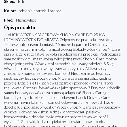
Sklep
:
Erli
Kolor
:
odcienie szarości i srebra
Płeć
:
Niemowlęce
Opis produktu
HAUCK WÓZEK SPACEROWY SHOP N CARE DO 25 KG .
IDEALNY WÓZEK DO MIASTA Odporny na przebicia i zwrotny.
Jedziesz autobusem do miasta? A może do parku? Dzięki dużym
skrętnym przednim kołom z możliwością blokady wózek Shop N Care
sprawia, że jest to łatwe. A koła są odporne na przebicie. Podróżujesz
sam z dzieckiem i masz wolną tylko jedną rękę? Shop N Care można
złożyć jedną ręką. Wózek stoi samodzielnie i waży zaledwie 8,5 kg.
Wszechstronny, regulowany i zawsze przytulny Aktywny czy
zmęczony - najważniejszy jest komfort! Niezależnie od tego, czy
siedzisz, czy leżysz, wózek Shop N Care zawsze ma odpowiednią
pozycję. Dzieje się tak, ponieważ oparcie i podnóżek można łatwo
regulować. Chcesz używać wózka jako spacerówki? Przymocuj fotelik
samochodowy do wózka za pomocą adaptera! Shop N Care jest
kompatybilny z fotelikiem samochodowym hauck Drive N Care i
wieloma innymi fotelikami samochodowymi dla niemowląt! Twoje
dziecko lubi podjadać w wózku? Wózek Shop N Care jest wyposażony
w tackę i uchwyt na kubek. A dzięki obrotowemu pałąkowi
bezpieczeństwa, dziecko może również bardzo łatwo wsiadać i
wysiadać. Zabawki, torba na pieluchy, prowiant: nawet podczas
krótkiej podróży jest wiele rzeczy do zabrania. A może chcesz zrobić