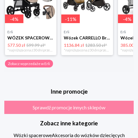
-
4
%
-
11
%
-
4
%
Erli
Erli
Erli
WÓZEK SPACEROWY DO 22KG DUŻE BEZOBSŁUGOWE KOŁA + Moskitiera LIONELO ANNET
Wózek CARRELLO Bravo SL Deluxe Copper Beige 2026
577.50 zł
599.99 zł*
1136.84 zł
1283.50 zł*
385.00 z
*najniższa cena z 30 dni przed obniżką
*najniższa cena z 30 dni przed obniżką
Zobacz wyprzedaże w Erli
Inne promocje
Sprawdź promocje innych sklepów
Zobacz inne kategorie
Wózki spacerowe
Akcesoria do wózków dziecięcych