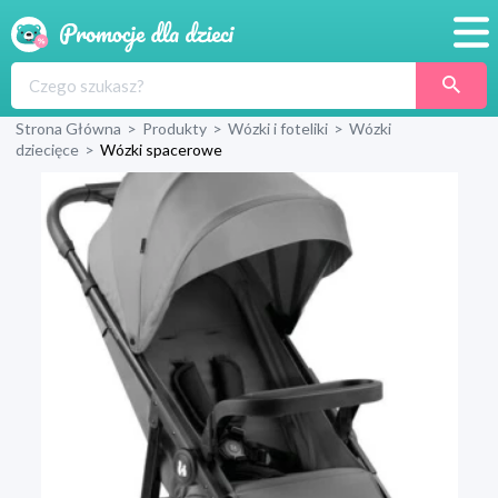
Promocje
Strona Główna
>
Produkty
>
Wózki i foteliki
>
Wózki
Produkty
dziecięce
>
Wózki spacerowe
Sklepy
Blog
Wyprawka