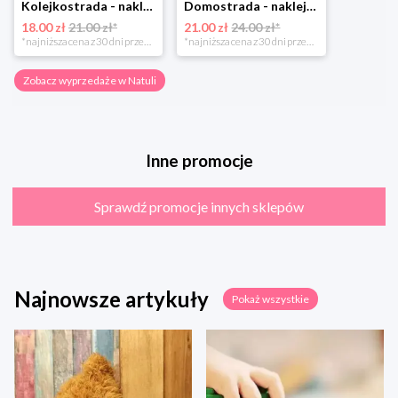
Kolejkostrada - naklejaj tory Zuzutoys
Domostrada - naklejaj ulice Zuzutoys
18.00 zł
21.00 zł*
21.00 zł
24.00 zł*
*najniższa cena z 30 dni przed obniżką
*najniższa cena z 30 dni przed obniżką
Zobacz wyprzedaże w Natuli
Inne promocje
Sprawdź promocje innych sklepów
Najnowsze artykuły
Pokaż wszystkie