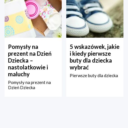
Pomysły na
5 wskazówek, jakie
prezent na Dzień
i kiedy pierwsze
Dziecka –
buty dla dziecka
nastolatkowie i
wybrać
maluchy
Pierwsze buty dla dziecka
Pomysły na prezent na
Dzień Dziecka