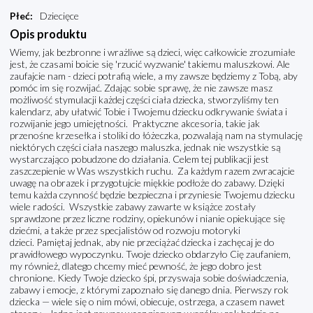
Płeć
:
Dziecięce
Opis produktu
Wiemy, jak bezbronne i wrażliwe są dzieci, więc całkowicie zrozumiałe
jest, że czasami boicie się 'rzucić wyzwanie' takiemu maluszkowi. Ale
zaufajcie nam - dzieci potrafią wiele, a my zawsze będziemy z Tobą, aby
pomóc im się rozwijać. Zdając sobie sprawę, że nie zawsze masz
możliwość stymulacji każdej części ciała dziecka, stworzyliśmy ten
kalendarz, aby ułatwić Tobie i Twojemu dziecku odkrywanie świata i
rozwijanie jego umiejętności. Praktyczne akcesoria, takie jak
przenośne krzesełka i stoliki do łóżeczka, pozwalają nam na stymulację
niektórych części ciała naszego maluszka, jednak nie wszystkie są
wystarczająco pobudzone do działania. Celem tej publikacji jest
zaszczepienie w Was wszystkich ruchu. Za każdym razem zwracajcie
uwagę na obrazek i przygotujcie miękkie podłoże do zabawy. Dzięki
temu każda czynność będzie bezpieczna i przyniesie Twojemu dziecku
wiele radości. Wszystkie zabawy zawarte w książce zostały
sprawdzone przez liczne rodziny, opiekunów i nianie opiekujące się
dziećmi, a także przez specjalistów od rozwoju motoryki
dzieci. Pamiętaj jednak, aby nie przeciążać dziecka i zachęcaj je do
prawidłowego wypoczynku. Twoje dziecko obdarzyło Cię zaufaniem,
my również, dlatego chcemy mieć pewność, że jego dobro jest
chronione. Kiedy Twoje dziecko śpi, przyswaja sobie doświadczenia,
zabawy i emocje, z którymi zapoznało się danego dnia. Pierwszy rok
dziecka — wiele się o nim mówi, obiecuje, ostrzega, a czasem nawet