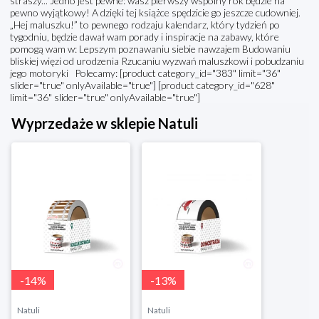
straszy... Jedno jest pewne: wasz pierwszy wspólny rok będzie na
pewno wyjątkowy! A dzięki tej książce spędzicie go jeszcze cudowniej.
„Hej maluszku!” to pewnego rodzaju kalendarz, który tydzień po
tygodniu, będzie dawał wam porady i inspiracje na zabawy, które
pomogą wam w: Lepszym poznawaniu siebie nawzajem Budowaniu
bliskiej więzi od urodzenia Rzucaniu wyzwań maluszkowi i pobudzaniu
jego motoryki Polecamy: [product category_id="383" limit="36"
slider="true" onlyAvailable="true"] [product category_id="628"
limit="36" slider="true" onlyAvailable="true"]
Wyprzedaże w sklepie Natuli
-
14
%
-
13
%
Natuli
Natuli