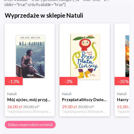
slider="true" onlyAvailable="true"]
Wyprzedaże w sklepie Natuli
-
13
%
-
3
%
-
35
%
Natuli
Natuli
Natuli
Mój ojciec, mój przyjaciel Element
Przeplatalińscy Dwie siostry
26.00 zł
30.00 zł*
29.00 zł
30.00 zł*
51.00 zł
*najniższa cena z 30 dni przed obniżką
*najniższa cena z 30 dni przed obniżką
Zobacz wyprzedaże w Natuli