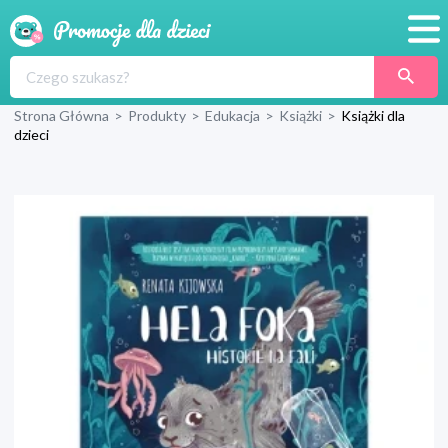
Promocje
Strona Główna
>
Produkty
>
Edukacja
>
Książki
>
Książki dla
Produkty
dzieci
Sklepy
Blog
Wyprawka