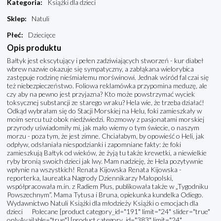
Kategoria
:
Książki dla dzieci
Sklep
:
Natuli
Płeć
:
Dziecięce
Opis produktu
Bałtyk jest ekscytujący i pełen zadziwiających stworzeń - kur diabeł
wbrew nazwie okazuje się sympatyczny, a zabłąkana wielorybica
zastępuje rodzinę nieśmiałemu morświnowi. Jednak wśród fal czai się
też niebezpieczeństwo. Foliowa reklamówka przypomina meduzę, ale
czy aby na pewno jest przyjazna? Kto może powstrzymać wyciek
toksycznej substancji ze starego wraku? Hela wie, że trzeba działać!
Odkąd wybrałam się do Stacji Morskiej na Helu, foki zamieszkały w
moim sercu tuż obok niedźwiedzi. Rozmowy z pasjonatami morskiej
przyrody uświadomiły mi, jak mało wiemy o tym świecie, o naszym
morzu - poza tym, że jest zimne. Chciałabym, by opowieść o Heli, jak
odpływ, odsłaniała niespodzianki i zapomniane fakty: że foki
zamieszkują Bałtyk od wieków, że żyją tu także krewetki, a niewielkie
ryby bronią swoich dzieci jak lwy. Mam nadzieję, że Hela pozytywnie
wpłynie na wszystkich! Renata Kijowska Renata Kijowska -
reporterka, laureatka Nagrody Dziennikarzy Małopolski,
współpracowała m.in. z Radiem Plus, publikowała także w „Tygodniku
Powszechnym”. Mama Tytusa i Bruna, opiekunka kundelka Odiego.
Wydawnictwo Natuli Książki dla młodzieży Książki o emocjach dla
dzieci Polecane [product category_id="191" limit="24" slider="true"
onlyAvailable="true"] [product category_id="383" limit="24"