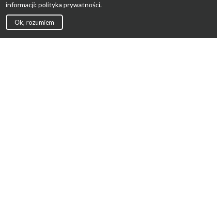
informacji:
polityka prywatności
.
Ok, rozumiem
Strona Główna
Promocje
Sklepy