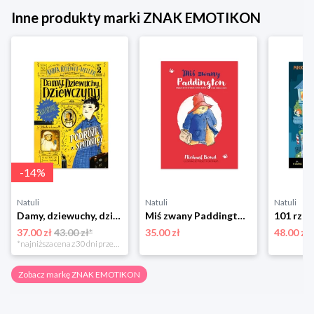
Inne produkty marki ZNAK EMOTIKON
-
14
%
Natuli
Natuli
Natuli
Damy, dziewuchy, dziewczyny. Podróże w spódnicy Znak emotikon
Miś zwany Paddington Znak emotikon
37.00 zł
43.00 zł*
35.00 zł
48.00 zł
*najniższa cena z 30 dni przed obniżką
Zobacz markę ZNAK EMOTIKON