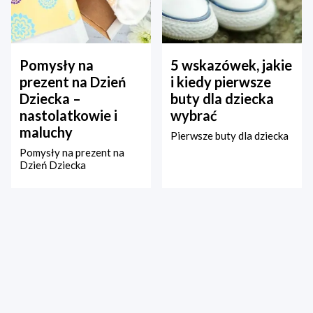
Pomysły na
5 wskazówek, jakie
prezent na Dzień
i kiedy pierwsze
Dziecka –
buty dla dziecka
nastolatkowie i
wybrać
maluchy
Pierwsze buty dla dziecka
Pomysły na prezent na
Dzień Dziecka