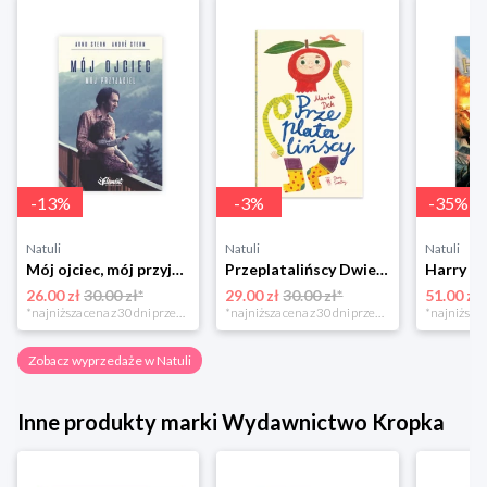
-
13
%
-
3
%
-
35
%
Natuli
Natuli
Natuli
Mój ojciec, mój przyjaciel Element
Przeplatalińscy Dwie siostry
26.00 zł
30.00 zł*
29.00 zł
30.00 zł*
51.00 zł
*najniższa cena z 30 dni przed obniżką
*najniższa cena z 30 dni przed obniżką
Zobacz wyprzedaże w Natuli
Inne produkty marki Wydawnictwo Kropka