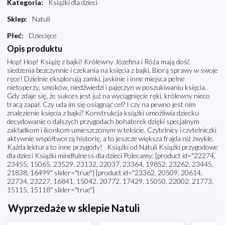
Kategoria
:
Książki dla dzieci
Sklep
:
Natuli
Płeć
:
Dziecięce
Opis produktu
Hop! Hop! Książę z bajki! Królewny Józefina i Róża mają dość
siedzenia bezczynnie i czekania na księcia z bajki. Biorą sprawy w swoje
ręce! Dzielnie eksplorują zamki, jaskinie i inne miejsca pełne
nietoperzy, smoków, niedźwiedzi i pajęczyn w poszukiwaniu księcia.
Gdy zdaje się, że sukces jest już na wyciągnięcie ręki, królewny nieco
tracą zapał. Czy uda im się osiągnąć cel? I czy na pewno jest nim
znalezienie księcia z bajki? Konstrukcja książki umożliwia dziecku
decydowanie o dalszych przygodach bohaterek dzięki specjalnym
zakładkom i ikonkom umieszczonym w tekście. Czytelnicy i czytelniczki
aktywnie współtworzą historię, a to jeszcze większa frajda niż zwykle.
Każda lektura to inne przygody! Książki od Natuli Książki przygodowe
dla dzieci Książki mindfulness dla dzieci Polecamy: [product id="22274,
23455, 15065, 23529, 23132, 22037, 23364, 19852, 23262, 23445,
21838, 16499" slider="true"] [product id="23362, 20509, 20614,
22734, 23227, 16841, 15042, 20772, 17429, 15050, 22002, 21773,
15115, 15118" slider="true"]
Wyprzedaże w sklepie Natuli