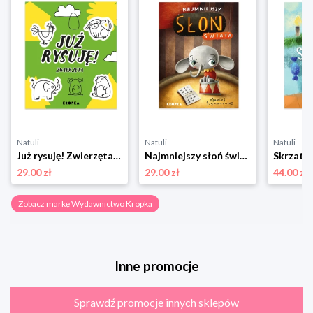
Natuli
Natuli
Natuli
Już rysuję! Zwierzęta Wydawnictwo kropka
Najmniejszy słoń świata Wydawnictwo kropka
29.00 zł
29.00 zł
44.00 zł
Zobacz markę Wydawnictwo Kropka
Inne promocje
Sprawdź promocje innych sklepów