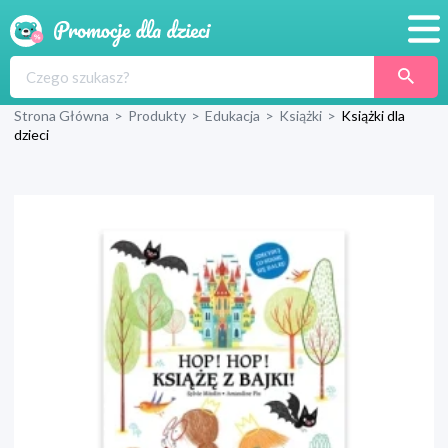
Promocje
Strona Główna
>
Produkty
>
Edukacja
>
Książki
>
Książki dla
Produkty
dzieci
Sklepy
Blog
Wyprawka