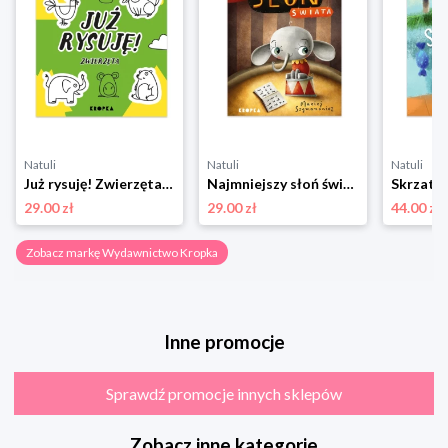
Natuli
Natuli
Natuli
Już rysuję! Zwierzęta Wydawnictwo kropka
Najmniejszy słoń świata Wydawnictwo kropka
29.00 zł
29.00 zł
44.00 zł
Zobacz markę Wydawnictwo Kropka
Inne promocje
Sprawdź promocje innych sklepów
Zobacz inne kategorie