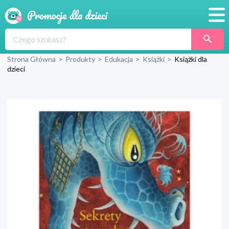
Promocje
Strona Główna
>
Produkty
>
Edukacja
>
Książki
>
Książki dla
Produkty
dzieci
Sklepy
Blog
Wyprawka