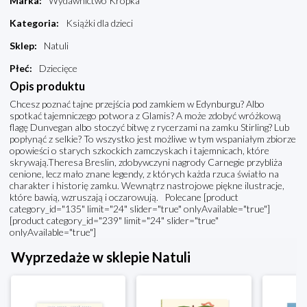
Marka
:
Wydawnictwo Kropka
Kategoria
:
Książki dla dzieci
Sklep
:
Natuli
Płeć
:
Dziecięce
Opis produktu
Chcesz poznać tajne przejścia pod zamkiem w Edynburgu? Albo
spotkać tajemniczego potwora z Glamis? A może zdobyć wróżkową
flagę Dunvegan albo stoczyć bitwę z rycerzami na zamku Stirling? Lub
popłynąć z selkie? To wszystko jest możliwe w tym wspaniałym zbiorze
opowieści o starych szkockich zamczyskach i tajemnicach, które
skrywają.Theresa Breslin, zdobywczyni nagrody Carnegie przybliża
cenione, lecz mało znane legendy, z których każda rzuca światło na
charakter i historię zamku. Wewnątrz nastrojowe piękne ilustracje,
które bawią, wzruszają i oczarowują. Polecane [product
category_id="135" limit="24" slider="true" onlyAvailable="true"]
[product category_id="239" limit="24" slider="true"
onlyAvailable="true"]
Wyprzedaże w sklepie Natuli