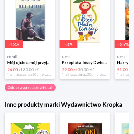
-
13
%
-
3
%
-
35
%
Natuli
Natuli
Natuli
Mój ojciec, mój przyjaciel Element
Przeplatalińscy Dwie siostry
26.00 zł
30.00 zł*
29.00 zł
30.00 zł*
51.00 zł
*najniższa cena z 30 dni przed obniżką
*najniższa cena z 30 dni przed obniżką
Zobacz wyprzedaże w Natuli
Inne produkty marki Wydawnictwo Kropka