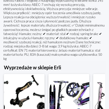
dziecku radość i wygodę z hulajnogą wyposażoną w idealne kółka 145
mm! Łożyska klasy ABEC-7 cechują się wysoką precyzją,
efektywnością i dokładnością. Wyższa precyzja: mniejsze wibracje.
Większa prędkość : mniejszy opór toczenia umożliwia szybszą jazdę.
Lepsza reakcja na obciążenia: wyższa trwałość i mniejsze ryzyko
awarii. Cichsza praca: cisza i płynność podczas jazdy. Dłuższa
żywotność: lepsze materiały, dłuższa trwałość. ✅ Dzięki minimalnemu
oporowi toczenia, możesz śmigać po gładkich powierzchniach z
łatwością! Hamulec nożny: ✔ materiał: stal ✔ rodzaj: spring brake ✔
intuicyjny w użyciu Hamulec ręczny: ✔ dodatkowy hamulec ✔
możliwość szybszej reakcji, niż hamulcem nożnym Dane techniczne:
rodzaj: miejska dla dzieci 3-8 lat waga: 3,9 kg łożyska: ABEC-7
certyfikat: EN 71 materiał kierownicy: żelazo materiał hamulca: stal
materiał koła: PU, 83A (kauczuk) maksymalna waga użytkownika: 50
kg
Wyprzedaże w sklepie Erli