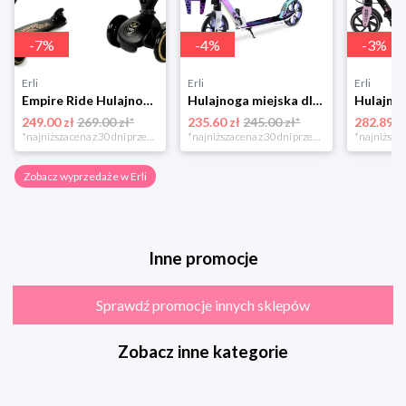
-
7
%
-
4
%
-
3
%
Erli
Erli
Erli
Empire Ride Hulajnoga Jeździk Scoot 2W1 Highwaykick
Hulajnoga miejska dla dzieci składana duża hamulec amortyzator bergen ELITE
249.00 zł
269.00 zł*
235.60 zł
245.00 zł*
282.89 z
*najniższa cena z 30 dni przed obniżką
*najniższa cena z 30 dni przed obniżką
Zobacz wyprzedaże w Erli
Inne promocje
Sprawdź promocje innych sklepów
Zobacz inne kategorie