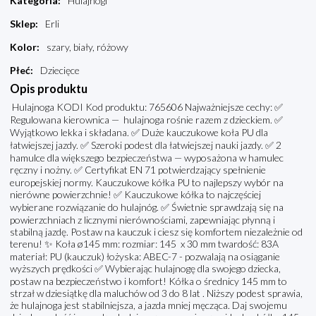
Kategoria
:
Hulajnogi
Sklep
:
Erli
Kolor
:
szary, biały, różowy
Płeć
:
Dziecięce
Opis produktu
Hulajnoga KODI Kod produktu: 765606 Najważniejsze cechy: ✅
Regulowana kierownica — hulajnoga rośnie razem z dzieckiem. ✅
Wyjątkowo lekka i składana. ✅ Duże kauczukowe koła PU dla
łatwiejszej jazdy. ✅ Szeroki podest dla łatwiejszej nauki jazdy. ✅ 2
hamulce dla większego bezpieczeństwa — wyposażona w hamulec
ręczny i nożny. ✅ Certyfikat EN 71 potwierdzający spełnienie
europejskiej normy. Kauczukowe kółka PU to najlepszy wybór na
nierówne powierzchnie! ✅ Kauczukowe kółka to najczęściej
wybierane rozwiązanie do hulajnóg. ✅ Świetnie sprawdzają się na
powierzchniach z licznymi nierównościami, zapewniając płynną i
stabilną jazdę. Postaw na kauczuk i ciesz się komfortem niezależnie od
terenu! ✨ Koła ø145 mm: rozmiar: 145 x 30 mm twardość: 83A
materiał: PU (kauczuk) łożyska: ABEC-7 - pozwalają na osiąganie
wyższych prędkości ✅ Wybierając hulajnogę dla swojego dziecka,
postaw na bezpieczeństwo i komfort! Kółka o średnicy 145 mm to
strzał w dziesiątkę dla maluchów od 3 do 8 lat . Niższy podest sprawia,
że hulajnoga jest stabilniejsza, a jazda mniej męcząca. Daj swojemu