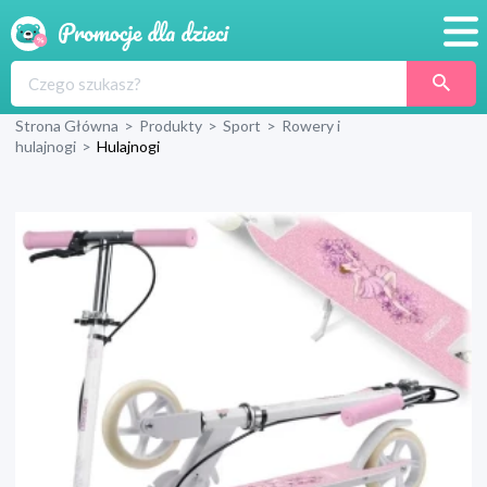
Promocje
Strona Główna
>
Produkty
>
Sport
>
Rowery i
Produkty
hulajnogi
>
Hulajnogi
Sklepy
Blog
Wyprawka