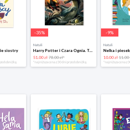
-
35
%
-
9
%
Natuli
Natuli
ie siostry
Harry Potter i Czara Ognia. Tom 4 Media rodzina
51.00 zł
78.00 zł*
10.00 zł
11.00 
rzed obniżką
*najniższa cena z 30 dni przed obniżką
*najniższa cena z 3