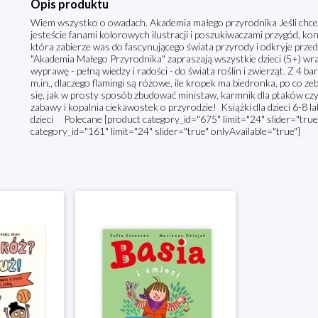
Opis produktu
Wiem wszystko o owadach. Akademia małego przyrodnika Jeśli chce
jesteście fanami kolorowych ilustracji i poszukiwaczami przygód, koni
która zabierze was do fascynującego świata przyrody i odkryje przed 
"Akademia Małego Przyrodnika" zapraszają wszystkie dzieci (5+) wraz
wyprawę - pełną wiedzy i radości - do świata roślin i zwierząt. Z 4 
m.in., dlaczego flamingi są różowe, ile kropek ma biedronka, po co 
się, jak w prosty sposób zbudować ministaw, karmnik dla ptaków czy
zabawy i kopalnia ciekawostek o przyrodzie! Książki dla dzieci 6-8 l
dzieci Polecane [product category_id="675" limit="24" slider="true"
category_id="161" limit="24" slider="true" onlyAvailable="true"]