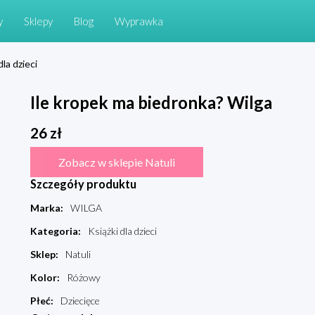
y
Sklepy
Blog
Wyprawka
dla dzieci
Ile kropek ma biedronka? Wilga
26
zł
Zobacz w sklepie Natuli
Szczegóły produktu
Marka
:
WILGA
Kategoria
:
Książki dla dzieci
Sklep
:
Natuli
Kolor
:
Różowy
Płeć
:
Dziecięce