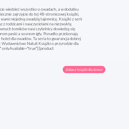
cie wiedzieć wszystko o owadach, a w dodatku
ecznie zajrzyjcie do tej 48-stronicowej książki,
wami niejedną owadzią tajemnicę. Książki z serii
 z rodzicami i nauczycielami na niezwykłą
barwnych tomików nasi czytelnicy dowiedzą się
zebrom paski a sosnom igły. Ponadto przekonają
 hotel dla owadów. Ta seria to gwarancja dobrej
at Wydawnictwo Natuli Książki o przyrodzie dla
 onlyAvailable="true"] [product
Zobacz książki dla dzieci