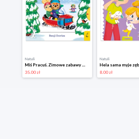
Natuli
Natuli
Jestem Wandzia. Jesień pierwsza klasa Wilga
Miś Pracuś. Zimowe zabawy Wilga
Hela sama myje zę
35.00 zł
8.00 zł