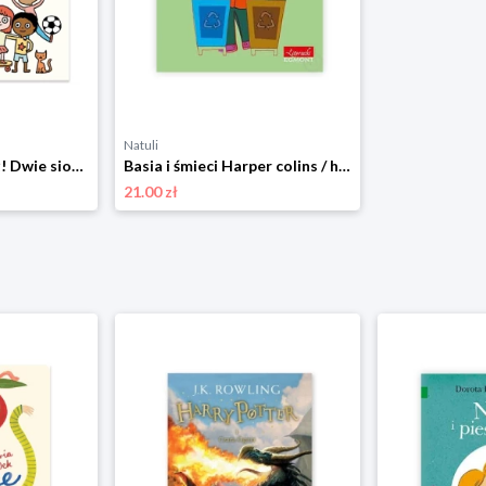
Natuli
Błękit? Róż? Ty i już! Dwie siostry
Basia i śmieci Harper colins / harper kids
21.00 zł