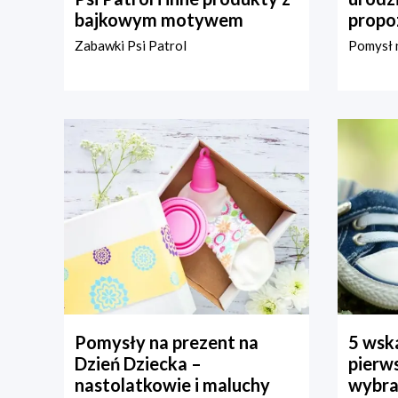
bajkowym motywem
propo
Zabawki Psi Patrol
Pomysł n
Pomysły na prezent na
5 wska
Dzień Dziecka –
pierws
nastolatkowie i maluchy
wybra