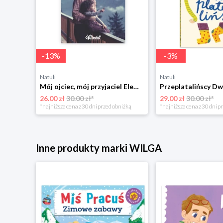
-
13
%
-
3
%
Natuli
Natuli
Trening intelektu dla dzieci Sensus
Mój ojciec, mój przyjaciel Element
Przeplatalińscy Dw
26.00 zł
30.00 zł*
29.00 zł
30.00 zł*
niżką
*najniższa cena z 30 dni przed obniżką
*najniższa cena z 30 dni p
Inne produkty marki WILGA