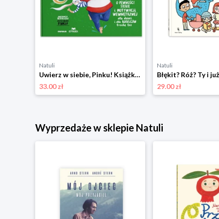
Natuli
Natuli
Uwierz w siebie, Pinku! Książka o pewności siebie i motywacji wewnętrznej dla dzieci i rodziców trochę też Sensus
33.00 zł
29.00 zł
Wyprzedaże w sklepie Natuli