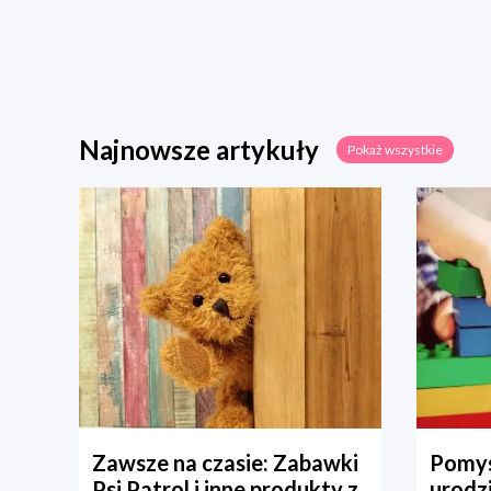
Najnowsze artykuły
Pokaż wszystkie
Zawsze na czasie: Zabawki
Pomys
Psi Patrol i inne produkty z
urodz