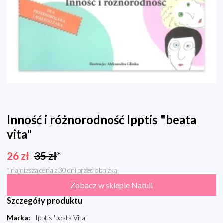
Inność i różnorodność Ipptis "beata
vita"
26
zł
35
zł
*
* najniższa cena z 30 dni przed obniżką
Zobacz w sklepie Natuli
Szczegóły produktu
Marka
:
Ipptis 'beata Vita'