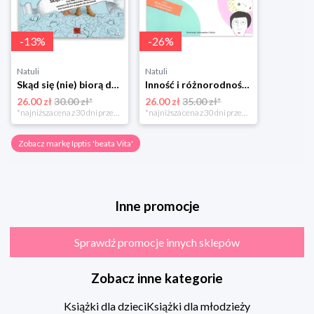
-
13
%
-
26
%
Natuli
Natuli
Skąd się (nie) biorą dzieci? Ipptis "beata vita"
Inność i różnorodność Ipptis "beata vita"
26.00 zł
30.00 zł*
26.00 zł
35.00 zł*
*najniższa cena z 30 dni przed obniżką
*najniższa cena z 30 dni przed obniżką
Zobacz markę Ipptis 'beata Vita'
Inne promocje
Sprawdź promocje innych sklepów
Zobacz inne kategorie
Książki dla dzieci
Książki dla młodzieży