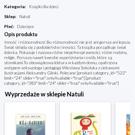
Kategoria
:
Książki dla dzieci
Sklep
:
Natuli
Płeć
:
Dziecięce
Opis produktu
Inność i różnorodność Bo różnorodność nie jest ani gorsza ani lepsza.
Świat składa się z podobieństw i inności. Ta książka porządkuje świat
dziecka. Pokazuje i nazywa różne niepełnosprawności, różne rodziny,
religie. Porusza nawet kwestie wypróżniania i osób, które są
stomikami.To obowiązkowa lektura w każdym domu, opatrzona
wstępem seksuologa i pedagoga Wiesława Sokoluka z ciekawymi
ilustracjami Aleksandry Glinki. Polecane [product category_id="522"
limit="24" slider="true" onlyAvailable="true"] [product
category_id="383" limit="24" slider="true" onlyAvailable="true"]
Wyprzedaże w sklepie Natuli