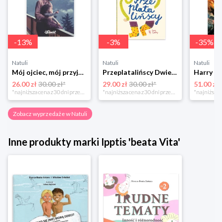
-
13
%
-
3
%
-
35
%
Natuli
Natuli
Natuli
Mój ojciec, mój przyjaciel Element
Przeplatalińscy Dwie siostry
26.00 zł
30.00 zł*
29.00 zł
30.00 zł*
51.00 zł
*najniższa cena z 30 dni przed obniżką
*najniższa cena z 30 dni przed obniżką
Zobacz wyprzedaże w Natuli
Inne produkty marki Ipptis 'beata Vita'