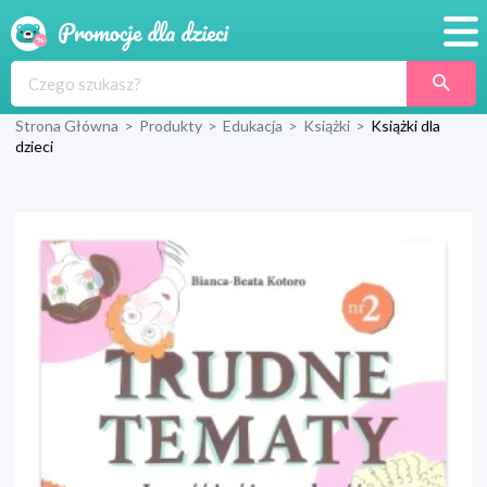
Promocje
Strona Główna
>
Produkty
>
Edukacja
>
Książki
>
Książki dla
Produkty
dzieci
Sklepy
Blog
Wyprawka