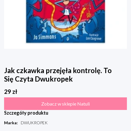
Jak czkawka przejęła kontrolę. To
Się Czyta Dwukropek
29
zł
Zobacz w sklepie Natuli
Szczegóły produktu
Marka
:
DWUKROPEK