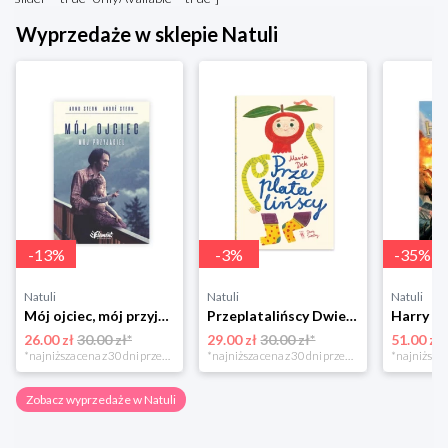
Wyprzedaże w sklepie Natuli
-
13
%
-
3
%
-
35
%
Natuli
Natuli
Natuli
Mój ojciec, mój przyjaciel Element
Przeplatalińscy Dwie siostry
26.00 zł
30.00 zł*
29.00 zł
30.00 zł*
51.00 zł
*najniższa cena z 30 dni przed obniżką
*najniższa cena z 30 dni przed obniżką
Zobacz wyprzedaże w Natuli