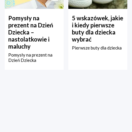
Pomysły na
5 wskazówek, jakie
prezent na Dzień
i kiedy pierwsze
Dziecka –
buty dla dziecka
nastolatkowie i
wybrać
maluchy
Pierwsze buty dla dziecka
Pomysły na prezent na
Dzień Dziecka