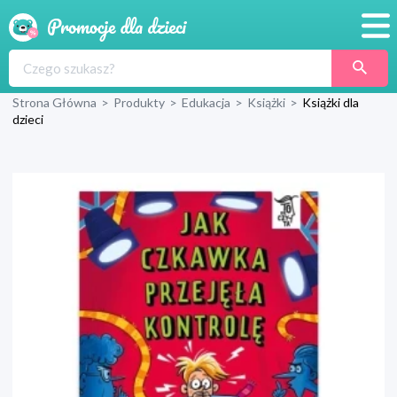
Promocje
Strona Główna
>
Produkty
>
Edukacja
>
Książki
>
Książki dla
Produkty
dzieci
Sklepy
Blog
Wyprawka