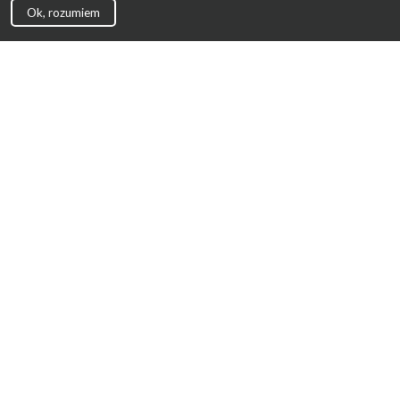
Ok, rozumiem
Strona Główna
Promocje
Sklepy
Wyprawka