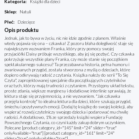
Kategoria
:
Książki dla dzieci
Sklep
:
Natuli
Płeć
:
Dziecięce
Opis produktu
Jednak, jak to bywa w życiu, nic nie idzie zgodnie z planem. Właśnie
wtedy pojawia się ona – czkawka! Z pozoru błaha dolegliwość staje się
największym wyzwaniem Franka, który przy pomocy swojej
przyjaciółki Daisy próbuje wszystkiego, aby jej się pozbyć. Czy czkawka
pokrzyżuje wszystkie plany Franka, czy może stanie się początkiem
spektakularnego sukcesu? Ta przezabawna historia, pełna humoru i
zwariowanych przygód, została stworzona z myślą o dzieciach, które
dopiero odkrywają radość z czytania. Książka należy do serii "To Się
Czyta", zaprojektowanej specjalnie dla początkujących czytelników
oraz tych, którzy mają trudności z czytaniem. Przystępny układ tekstu,
proste zdania, większe marginesy i dodatkowe interlinie sprawiają, że
lektura staje się przyjemnością, a nie wyzwaniem. "Jak czkawka
przejęła kontrolę" to idealna lektura dla dzieci, które szukają przygód,
śmiechu i pozytywnych emocji. Dodaj tę książkę do swojej kolekcji, aby
wspierać rozwój czytelniczy swojego dziecka i podarować mu chwilę
radości. A dodatkowo, 1% ze sprzedaży książki wspiera Fundację
Powszechnego Czytania, co czyni każdy zakup dobrym uczynkiem.
Polecane [product category_id="145" limit="24" slider="true"
onlyAvailable="true"] [product category_id="161" limit="24"
slider="true" onlyAvailable="true"]