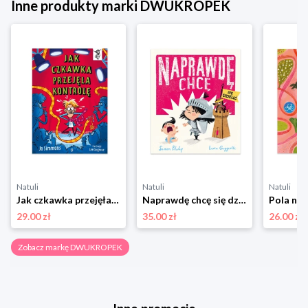
Inne produkty marki DWUKROPEK
Natuli
Natuli
Natuli
Jak czkawka przejęła kontrolę. To Się Czyta Dwukropek
Naprawdę chcę się dzielić Dwukropek
29.00 zł
35.00 zł
26.00 zł
Zobacz markę DWUKROPEK