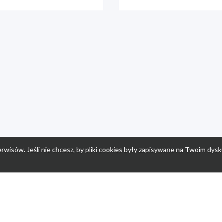
rwisów. Jeśli nie chcesz, by pliki cookies były zapisywane na Twoim dysk
a
Przepisy dla dzieci
Po