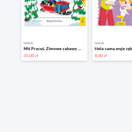
Natuli
Natuli
Jestem Wandzia. Jesień pierwsza klasa Wilga
Miś Pracuś. Zimowe zabawy Wilga
Hela sama myje zę
35.00 zł
8.00 zł