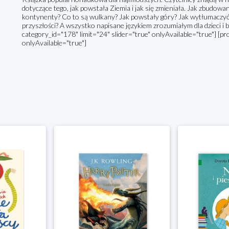
dotyczące tego, jak powstała Ziemia i jak się zmieniała. Jak zbudowan
kontynenty? Co to są wulkany? Jak powstały góry? Jak wytłumaczyć t
przyszłości? A wszystko napisane językiem zrozumiałym dla dzieci i
category_id="178" limit="24" slider="true" onlyAvailable="true"] [pr
onlyAvailable="true"]