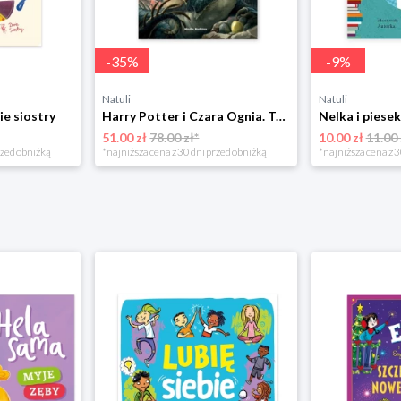
-
35
%
-
9
%
Natuli
Natuli
ie siostry
Harry Potter i Czara Ognia. Tom 4 Media rodzina
51.00 zł
78.00 zł*
10.00 zł
11.00 
rzed obniżką
*najniższa cena z 30 dni przed obniżką
*najniższa cena z 3