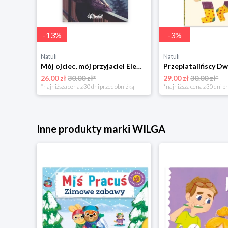
-
13
%
-
3
%
Natuli
Natuli
Trening intelektu dla dzieci Sensus
Mój ojciec, mój przyjaciel Element
Przeplatalińscy Dw
26.00 zł
30.00 zł*
29.00 zł
30.00 zł*
niżką
*najniższa cena z 30 dni przed obniżką
*najniższa cena z 30 dni p
Inne produkty marki WILGA