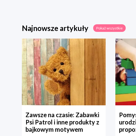
Najnowsze artykuły
Pokaż wszystkie
Zawsze na czasie: Zabawki
Pomys
Psi Patrol i inne produkty z
urodz
bajkowym motywem
propo