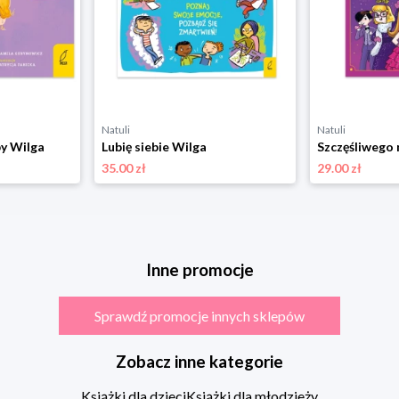
Natuli
Natuli
by Wilga
Lubię siebie Wilga
35.00 zł
29.00 zł
Inne promocje
Sprawdź promocje innych sklepów
Zobacz inne kategorie
Książki dla dzieci
Książki dla młodzieży