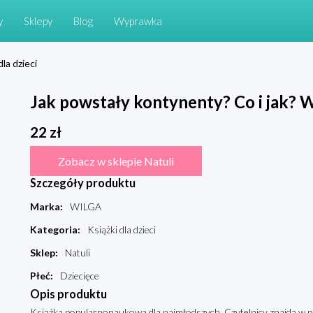
y
Sklepy
Blog
Wyprawka
dla dzieci
Jak powstały kontynenty? Co i jak? W
22
zł
Zobacz w sklepie Natuli
Szczegóły produktu
Marka
:
WILGA
Kategoria
:
Książki dla dzieci
Sklep
:
Natuli
Płeć
:
Dziecięce
Opis produktu
Książka popularnonaukowa dla najmłodszych. Czytelnicy znajdą w ni