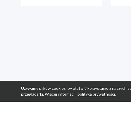
Używamy plików cookies, by ułatwić korzystanie z naszych se
przeglądarki. Więcej informacji:
polityka prywatności
.
Strona Główn