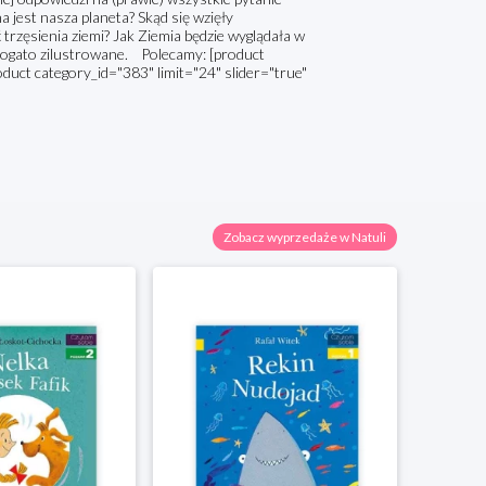
a jest nasza planeta? Skąd się wzięły
rzęsienia ziemi? Jak Ziemia będzie wyglądała w
 bogato zilustrowane. Polecamy: [product
oduct category_id="383" limit="24" slider="true"
Zobacz wyprzedaże w Natuli