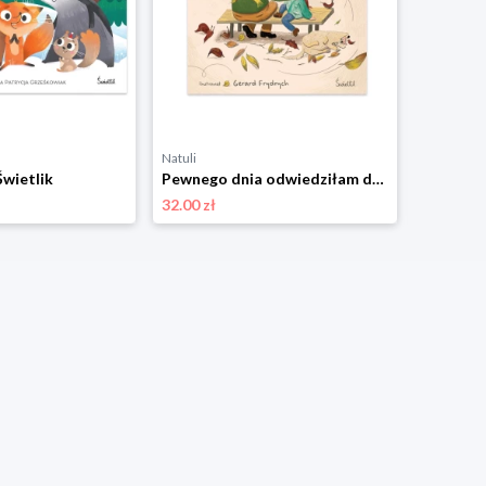
Natuli
Natuli
Świetlik
Pewnego dnia odwiedziłam dziadka Świetlik
32.00 zł
29.00 zł