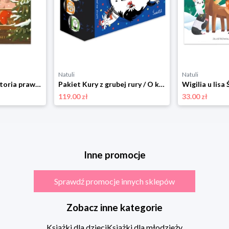
Natuli
Natuli
Święty Mikołaj. Historia prawdziwa Świetlik
Pakiet Kury z grubej rury / O kurza twarz! / Hip, hip, KURA! / Piąta kura u wozu Świetlik
Wigilia u lisa 
119.00 zł
33.00 zł
Inne promocje
Sprawdź promocje innych sklepów
Zobacz inne kategorie
Książki dla dzieci
Książki dla młodzieży