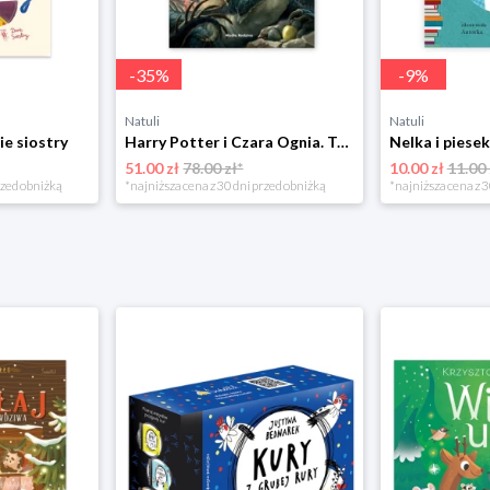
-
35
%
-
9
%
Natuli
Natuli
ie siostry
Harry Potter i Czara Ognia. Tom 4 Media rodzina
51.00 zł
78.00 zł*
10.00 zł
11.00 
rzed obniżką
*najniższa cena z 30 dni przed obniżką
*najniższa cena z 3