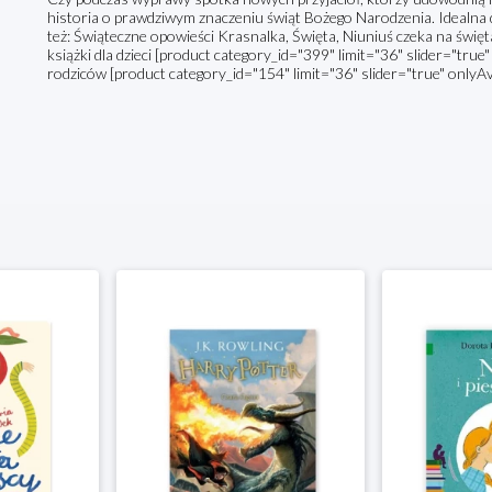
historia o prawdziwym znaczeniu świąt Bożego Narodzenia. Idealna 
też: Świąteczne opowieści Krasnalka, Święta, Niuniuś czeka na świę
książki dla dzieci [product category_id="399" limit="36" slider="true"
rodziców [product category_id="154" limit="36" slider="true" onlyAv