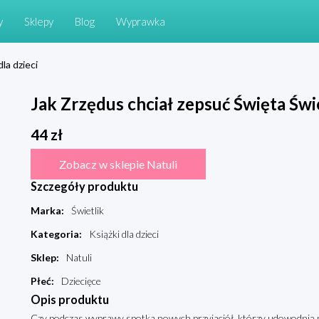
y
Sklepy
Blog
Wyprawka
dla dzieci
Jak Zrzędus chciał zepsuć Święta Świ
44
zł
Zobacz w sklepie Natuli
Szczegóły produktu
Marka
:
Świetlik
Kategoria
:
Książki dla dzieci
Sklep
:
Natuli
Płeć
:
Dziecięce
Opis produktu
Czy podczas wyprawy spotka nowych przyjaciół, którzy udowodnią m