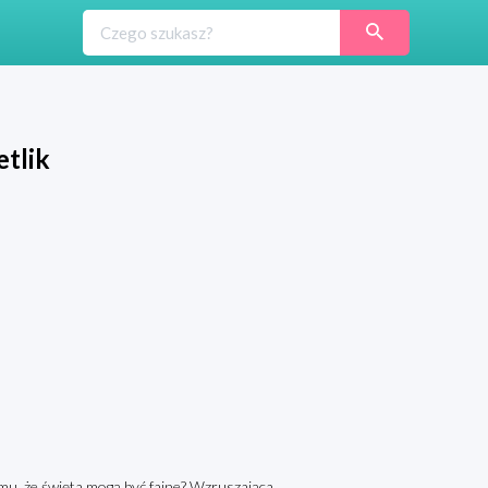
etlik
u, że święta mogą być fajne? Wzruszająca