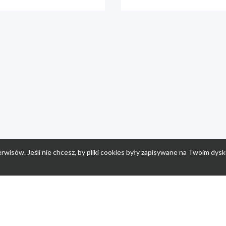
rwisów. Jeśli nie chcesz, by pliki cookies były zapisywane na Twoim dysk
a
Przepisy dla dzieci
Po