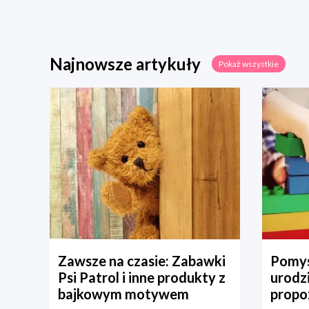
Najnowsze artykuły
Pokaż wszystkie
Zawsze na czasie: Zabawki
Pomys
Psi Patrol i inne produkty z
urodz
bajkowym motywem
propo