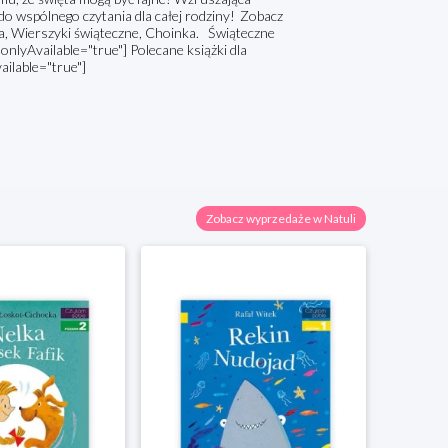
do wspólnego czytania dla całej rodziny! Zobacz
ta, Wierszyki świąteczne, Choinka. Świąteczne
 onlyAvailable="true"] Polecane książki dla
ailable="true"]
Zobacz wyprzedaże w Natuli