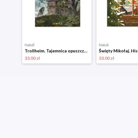
Natuli
Natuli
lik
Trollheim. Tajemnica opuszczonego domu Świetlik
33.00 zł
33.00 zł