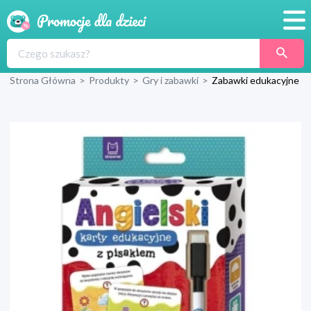
Promocje
Strona Główna
>
Produkty
>
Gry i zabawki
>
Zabawki edukacyjne
Produkty
Sklepy
Blog
Wyprawka