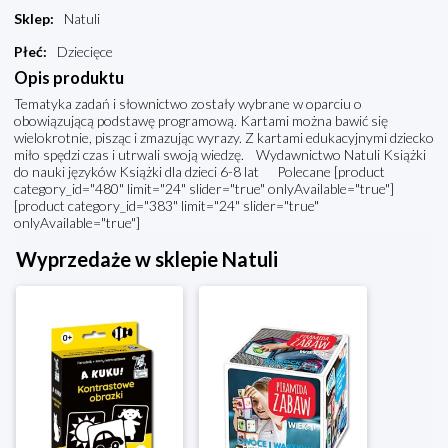
Sklep
:
Natuli
Płeć
:
Dziecięce
Opis produktu
Tematyka zadań i słownictwo zostały wybrane w oparciu o
obowiązującą podstawę programową. Kartami można bawić się
wielokrotnie, pisząc i zmazując wyrazy. Z kartami edukacyjnymi dziecko
miło spędzi czas i utrwali swoją wiedzę. Wydawnictwo Natuli Książki
do nauki języków Książki dla dzieci 6-8 lat Polecane [product
category_id="480" limit="24" slider="true" onlyAvailable="true"]
[product category_id="383" limit="24" slider="true"
onlyAvailable="true"]
Wyprzedaże w sklepie Natuli