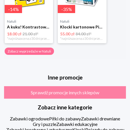
-
14
%
-
35
%
Natuli
Natuli
A kuku! Kontrastowe obrazki. Karty kontrastowe + poradnik 0+ Edgard
Klocki kartonowe Piramida Zabaw. Owoce i Warzywa Piramida zabaw
18.00 zł
21.00 zł*
55.00 zł
84.00 zł*
*najniższa cena z 30 dni przed obniżką
*najniższa cena z 30 dni przed obniżką
Zobacz wyprzedaże w Natuli
Inne promocje
Sprawdź promocje innych sklepów
Zobacz inne kategorie
Zabawki ogrodowe
Piłki do zabawy
Zabawki drewniane
Gry i puzzle
Zabawki edukacyjne
Zabawki kreatywne i artystyczne
Klocki
Pojazdy do zabawy