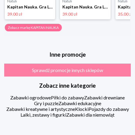
Natuli
Natuli
Natuli
Kapitan Nauka. Gra Loteryjka Zwierzęta 2+ Kapitan nauka
Kapitan Nauka. Gra Loteryjka. Kolory 2+ Kapitan nauka
39.00 zł
39.00 zł
35.00 zł
Zobacz markę KAPITAN NAUKA
Inne promocje
Sprawdź promocje innych sklepów
Zobacz inne kategorie
Zabawki ogrodowe
Piłki do zabawy
Zabawki drewniane
Gry i puzzle
Zabawki edukacyjne
Zabawki kreatywne i artystyczne
Klocki
Pojazdy do zabawy
Lalki, zestawy i figurki
Zabawki dla niemowląt