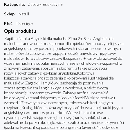
Kategoria
:
Zabawki edukacyjne
Sklep
:
Natuli
Płeć
:
Dziecięce
Opis produktu
Kapitan Nauka Angielski dla malucha Zima 2+ Seria Angielski dla
malucha stanowi doskonałą pomoc dla opiekunów i nauczycieli języka
angielskiego, którzy poszukują ciekawych i starannie opracowanych
materiałów do zabaw wspierających rozwój umysłowy i językowy
maluszków. To wyjątkowy zestaw (książeczka + karty obrazkowe) do
wczesnej nauki najpopularniejszych angielskich słówek związanych z
zimowymi zabawami, sportami i ubiorem, a także propozycja
rozwijających zabaw z językiem angielskim.Kolorowa
książeczka zawiera proste zadania z kolorowymi ilustracjami dla
maluszków. Zagadki i łamigłówki zachęcają do poznawania
otaczającego świata i angielskiego słownictwa, a także ćwiczą
koncentrację i spostrzegawczość. Zabawy można urozmaicić
kolorowymi kartami dołączonymi do książeczki.W skład zestawu
wchodzi 17 trwałych, dwustronnych, kolorowych kart spiętych
rozpinaną śrubą, które można wykorzystać do wczesnej nauki języka
angielskiego w domu i w przedszkolu.Wszystkie kolorowe
rysunki przedstawiające sprzęt zimowy (narty, sanki), ubrania
adekwatne do pory roku (rękawiczki, szalik) oraz dziecięce aktywności
(jazda na łyżwach) są podpisane po angielsku (awers). Na odwrocie