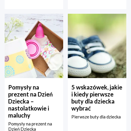
Pomysły na
5 wskazówek, jakie
prezent na Dzień
i kiedy pierwsze
Dziecka –
buty dla dziecka
nastolatkowie i
wybrać
maluchy
Pierwsze buty dla dziecka
Pomysły na prezent na
Dzień Dziecka