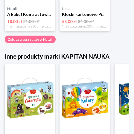
Natuli
Natuli
A kuku! Kontrastowe obrazki. Karty kontrastowe + poradnik 0+ Edgard
Klocki kartonowe Piramida Zabaw. Owoce i Warzywa Piramida zabaw
18.00 zł
21.00 zł*
55.00 zł
84.00 zł*
*najniższa cena z 30 dni przed obniżką
*najniższa cena z 30 dni przed obniżką
Zobacz wyprzedaże w Natuli
Inne produkty marki KAPITAN NAUKA