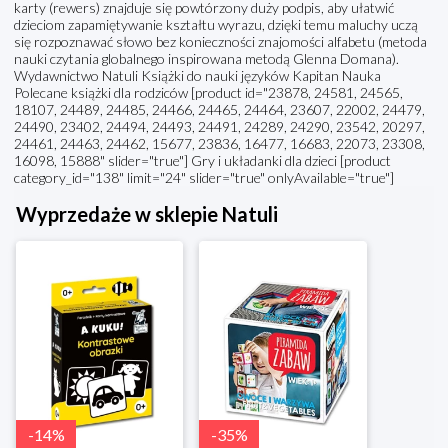
karty (rewers) znajduje się powtórzony duży podpis, aby ułatwić
dzieciom zapamiętywanie kształtu wyrazu, dzięki temu maluchy uczą
się rozpoznawać słowo bez konieczności znajomości alfabetu (metoda
nauki czytania globalnego inspirowana metodą Glenna Domana).
Wydawnictwo Natuli Książki do nauki języków Kapitan Nauka
Polecane książki dla rodziców [product id="23878, 24581, 24565,
18107, 24489, 24485, 24466, 24465, 24464, 23607, 22002, 24479,
24490, 23402, 24494, 24493, 24491, 24289, 24290, 23542, 20297,
24461, 24463, 24462, 15677, 23836, 16477, 16683, 22073, 23308,
16098, 15888" slider="true"] Gry i układanki dla dzieci [product
category_id="138" limit="24" slider="true" onlyAvailable="true"]
Wyprzedaże w sklepie Natuli
-
14
%
-
35
%