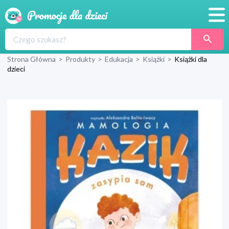
Promocje
Strona Główna
>
Produkty
>
Edukacja
>
Książki
>
Książki dla
Produkty
dzieci
Sklepy
Blog
Wyprawka