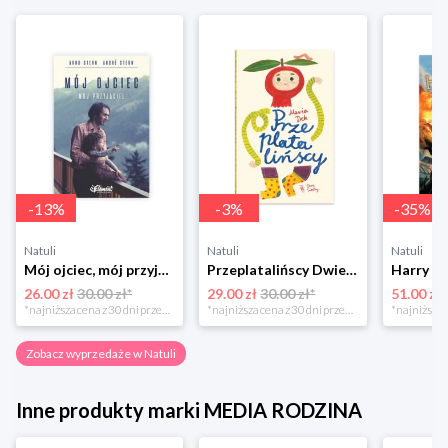
-
13
%
-
3
%
-
35
%
Natuli
Natuli
Natuli
Mój ojciec, mój przyjaciel Element
Przeplatalińscy Dwie siostry
26.00 zł
30.00 zł*
29.00 zł
30.00 zł*
51.00 zł
*najniższa cena z 30 dni przed obniżką
*najniższa cena z 30 dni przed obniżką
Zobacz wyprzedaże w Natuli
Inne produkty marki MEDIA RODZINA