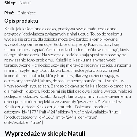
Sklep
:
Natuli
Płeć
:
Chłopięce
Opis produktu
Kazik, jak każde inne dziecko, przeżywa swoje małe, codzienne
przygody i doświadcza związanych z nimi uczuć. To, co dorosłemu
wydaje się proste, dla dziecka może być bardzo skomplikowane i
wyzwolić ogromne emocje. Rodzice chcą, żeby Kazik nauczył się
samodzielnie zasypiać. Ale to bardzo trudne spróbować zasnąć, kiedy
nikogo nie ma obok! Na szczęście rodzice znają sprytne sposoby na
rozwiązanie tego problemu. Książki o Kaziku mają właściwości
terapeutyczne – chłopiec uczy się mierzyć z rzeczywistością, a razem z
nim mali czytelnicy. Dodatkowo każda historyjka opatrzona jest
komentarzem autorki, który tłumaczy, dlaczego dzieci reagują w
określony sposób i jak my, dorośli, możemy pomóc im – i sobie – w
kryzysowych sytuacjach. Bardzo ciekawa seria książeczek o emocjach
dla małych i dużych. Podoba mi się bliskościowe i pełne wyrozumiałości
podejście rodziców Kazika. Ja czytałam z ogromnym zaciekawieniem, a
dzieci po zakończonej lekturze zawołały 'jeszcze raz!'. Zobacz też:
Kazik czuje złość, Kazik czuje smutek. Polecane [product
category_id="177" limit="24" slider="true" onlyAvailable="true"]
[product category_id="161" limit="24" slider="true"
onlyAvailable="true"]
Wyprzedaże w sklepie Natuli