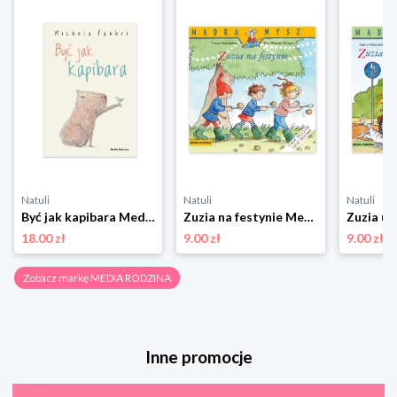
Natuli
Natuli
Natuli
Być jak kapibara Media rodzina
Zuzia na festynie Media rodzina
18.00 zł
9.00 zł
9.00 zł
Zobacz markę MEDIA RODZINA
Inne promocje