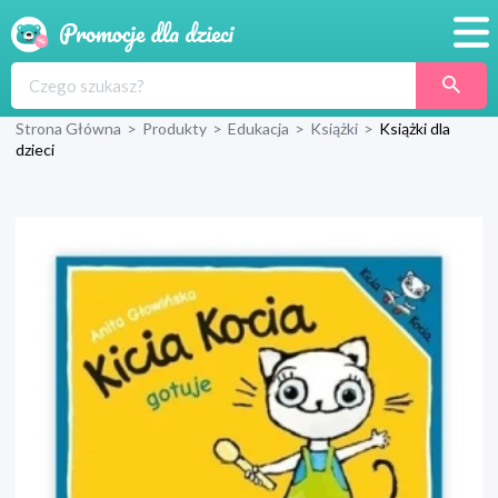
Promocje
Strona Główna
>
Produkty
>
Edukacja
>
Książki
>
Książki dla
Produkty
dzieci
Sklepy
Blog
Wyprawka