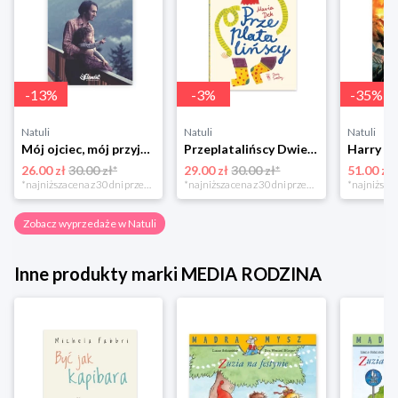
-
13
%
-
3
%
-
35
%
Natuli
Natuli
Natuli
Mój ojciec, mój przyjaciel Element
Przeplatalińscy Dwie siostry
26.00 zł
30.00 zł*
29.00 zł
30.00 zł*
51.00 zł
*najniższa cena z 30 dni przed obniżką
*najniższa cena z 30 dni przed obniżką
Zobacz wyprzedaże w Natuli
Inne produkty marki MEDIA RODZINA