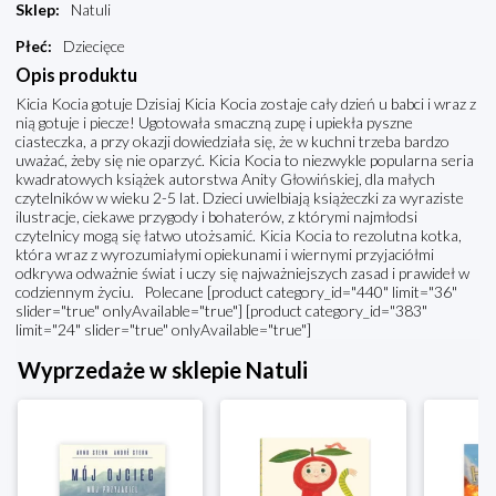
Sklep
:
Natuli
Płeć
:
Dziecięce
Opis produktu
Kicia Kocia gotuje Dzisiaj Kicia Kocia zostaje cały dzień u babci i wraz z
nią gotuje i piecze! Ugotowała smaczną zupę i upiekła pyszne
ciasteczka, a przy okazji dowiedziała się, że w kuchni trzeba bardzo
uważać, żeby się nie oparzyć. Kicia Kocia to niezwykle popularna seria
kwadratowych książek autorstwa Anity Głowińskiej, dla małych
czytelników w wieku 2-5 lat. Dzieci uwielbiają książeczki za wyraziste
ilustracje, ciekawe przygody i bohaterów, z którymi najmłodsi
czytelnicy mogą się łatwo utożsamić. Kicia Kocia to rezolutna kotka,
która wraz z wyrozumiałymi opiekunami i wiernymi przyjaciółmi
odkrywa odważnie świat i uczy się najważniejszych zasad i prawideł w
codziennym życiu. Polecane [product category_id="440" limit="36"
slider="true" onlyAvailable="true"] [product category_id="383"
limit="24" slider="true" onlyAvailable="true"]
Wyprzedaże w sklepie Natuli