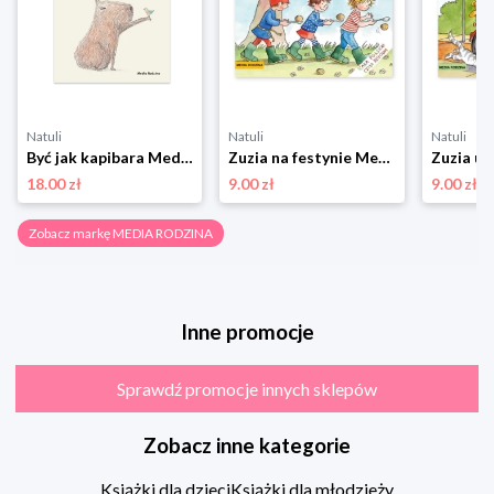
Natuli
Natuli
Natuli
Być jak kapibara Media rodzina
Zuzia na festynie Media rodzina
18.00 zł
9.00 zł
9.00 zł
Zobacz markę MEDIA RODZINA
Inne promocje
Sprawdź promocje innych sklepów
Zobacz inne kategorie
Książki dla dzieci
Książki dla młodzieży