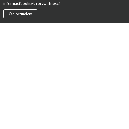
informacji:
polityka prywatności
.
Ok, rozumiem
Strona Główna
Promocje
Sklepy