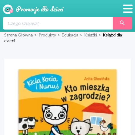
Promocje
Strona Główna
>
Produkty
>
Edukacja
>
Książki
>
Książki dla
Produkty
dzieci
Sklepy
Blog
Wyprawka