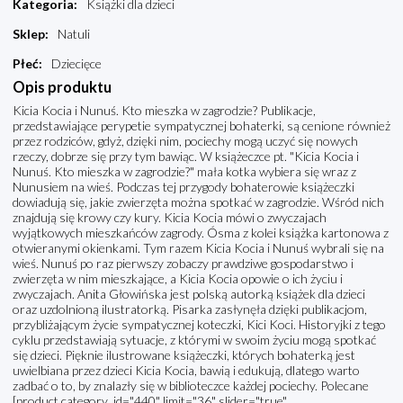
Kategoria
:
Książki dla dzieci
Sklep
:
Natuli
Płeć
:
Dziecięce
Opis produktu
Kicia Kocia i Nunuś. Kto mieszka w zagrodzie? Publikacje,
przedstawiające perypetie sympatycznej bohaterki, są cenione również
przez rodziców, gdyż, dzięki nim, pociechy mogą uczyć się nowych
rzeczy, dobrze się przy tym bawiąc. W książeczce pt. "Kicia Kocia i
Nunuś. Kto mieszka w zagrodzie?" mała kotka wybiera się wraz z
Nunusiem na wieś. Podczas tej przygody bohaterowie książeczki
dowiadują się, jakie zwierzęta można spotkać w zagrodzie. Wśród nich
znajdują się krowy czy kury. Kicia Kocia mówi o zwyczajach
wyjątkowych mieszkańców zagrody. Ósma z kolei książka kartonowa z
otwieranymi okienkami. Tym razem Kicia Kocia i Nunuś wybrali się na
wieś. Nunuś po raz pierwszy zobaczy prawdziwe gospodarstwo i
zwierzęta w nim mieszkające, a Kicia Kocia opowie o ich życiu i
zwyczajach. Anita Głowińska jest polską autorką książek dla dzieci
oraz uzdolnioną ilustratorką. Pisarka zasłynęła dzięki publikacjom,
przybliżającym życie sympatycznej koteczki, Kici Koci. Historyjki z tego
cyklu przedstawiają sytuacje, z którymi w swoim życiu mogą spotkać
się dzieci. Pięknie ilustrowane książeczki, których bohaterką jest
uwielbiana przez dzieci Kicia Kocia, bawią i edukują, dlatego warto
zadbać o to, by znalazły się w biblioteczce każdej pociechy. Polecane
[product category_id="440" limit="36" slider="true"