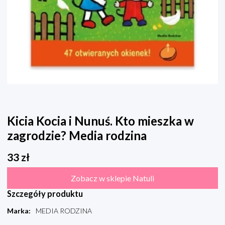
Kicia Kocia i Nunuś. Kto mieszka w
zagrodzie? Media rodzina
33
zł
Zobacz w sklepie Natuli
Szczegóły produktu
Marka
:
MEDIA RODZINA