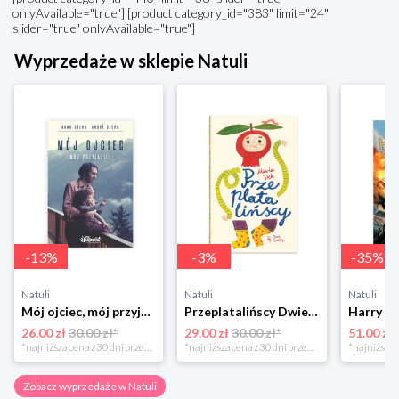
onlyAvailable="true"] [product category_id="383" limit="24"
slider="true" onlyAvailable="true"]
Wyprzedaże w sklepie Natuli
-
13
%
-
3
%
-
35
%
Natuli
Natuli
Natuli
Mój ojciec, mój przyjaciel Element
Przeplatalińscy Dwie siostry
26.00 zł
30.00 zł*
29.00 zł
30.00 zł*
51.00 zł
*najniższa cena z 30 dni przed obniżką
*najniższa cena z 30 dni przed obniżką
Zobacz wyprzedaże w Natuli