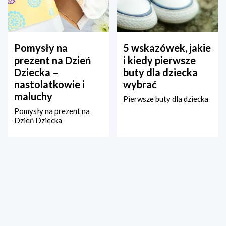
Pomysły na
5 wskazówek, jakie
prezent na Dzień
i kiedy pierwsze
Dziecka –
buty dla dziecka
nastolatkowie i
wybrać
maluchy
Pierwsze buty dla dziecka
Pomysły na prezent na
Dzień Dziecka