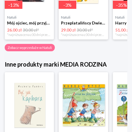
-
13
%
-
3
%
-
35
%
Natuli
Natuli
Natuli
Mój ojciec, mój przyjaciel Element
Przeplatalińscy Dwie siostry
26.00 zł
30.00 zł*
29.00 zł
30.00 zł*
51.00 zł
*najniższa cena z 30 dni przed obniżką
*najniższa cena z 30 dni przed obniżką
Zobacz wyprzedaże w Natuli
Inne produkty marki MEDIA RODZINA