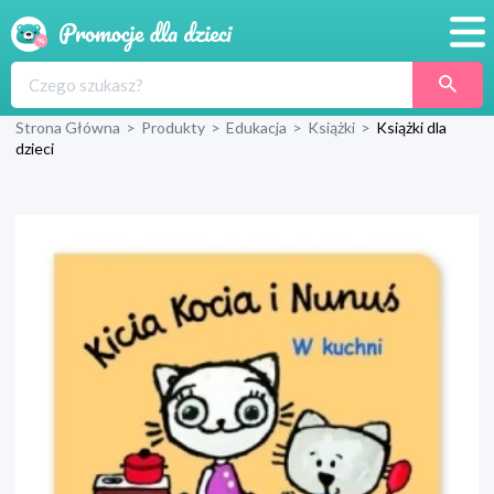
Promocje
Strona Główna
>
Produkty
>
Edukacja
>
Książki
>
Książki dla
Produkty
dzieci
Sklepy
Blog
Wyprawka