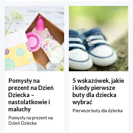
Pomysły na
5 wskazówek, jakie
prezent na Dzień
i kiedy pierwsze
Dziecka –
buty dla dziecka
nastolatkowie i
wybrać
maluchy
Pierwsze buty dla dziecka
Pomysły na prezent na
Dzień Dziecka