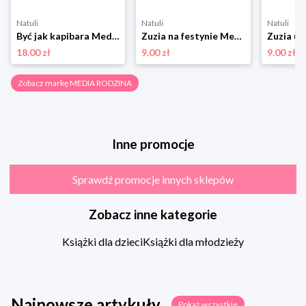
Natuli
Natuli
Natuli
Być jak kapibara Media rodzina
Zuzia na festynie Media rodzina
18.00 zł
9.00 zł
9.00 zł
Zobacz markę MEDIA RODZINA
Inne promocje
Sprawdź promocje innych sklepów
Zobacz inne kategorie
Książki dla dzieci
Książki dla młodzieży
Najnowsze artykuły
Pokaż wszystkie