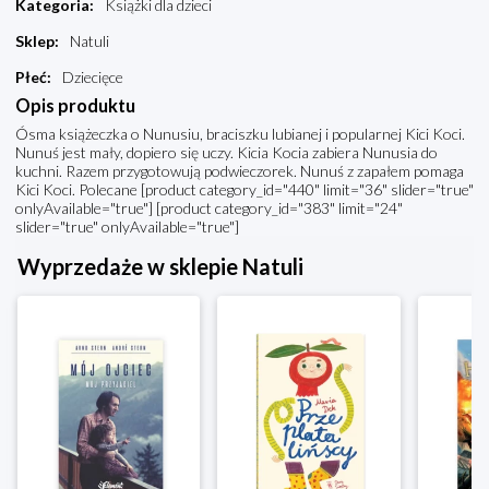
Kategoria
:
Książki dla dzieci
Sklep
:
Natuli
Płeć
:
Dziecięce
Opis produktu
Ósma książeczka o Nunusiu, braciszku lubianej i popularnej Kici Koci.
Nunuś jest mały, dopiero się uczy. Kicia Kocia zabiera Nunusia do
kuchni. Razem przygotowują podwieczorek. Nunuś z zapałem pomaga
Kici Koci. Polecane [product category_id="440" limit="36" slider="true"
onlyAvailable="true"] [product category_id="383" limit="24"
slider="true" onlyAvailable="true"]
Wyprzedaże w sklepie Natuli