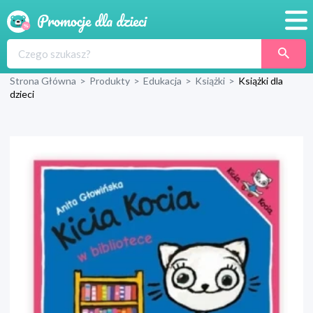
Promocje
Strona Główna
>
Produkty
>
Edukacja
>
Książki
>
Książki dla
Produkty
dzieci
Sklepy
Blog
Wyprawka