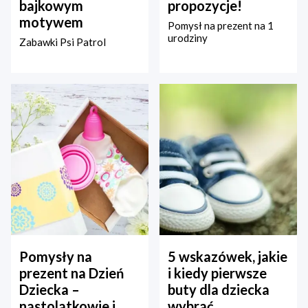
bajkowym
propozycje!
motywem
Pomysł na prezent na 1
urodziny
Zabawki Psi Patrol
Pomysły na
5 wskazówek, jakie
prezent na Dzień
i kiedy pierwsze
Dziecka –
buty dla dziecka
nastolatkowie i
wybrać