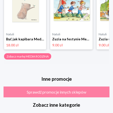
Natuli
Natuli
Natuli
Być jak kapibara Media rodzina
Zuzia na festynie Media rodzina
18.00 zł
9.00 zł
9.00 zł
Zobacz markę MEDIA RODZINA
Inne promocje
Sprawdź promocje innych sklepów
Zobacz inne kategorie