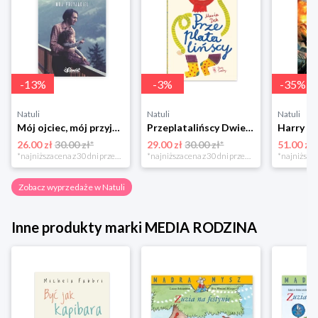
-
13
%
-
3
%
-
35
%
Natuli
Natuli
Natuli
Mój ojciec, mój przyjaciel Element
Przeplatalińscy Dwie siostry
26.00 zł
30.00 zł*
29.00 zł
30.00 zł*
51.00 zł
*najniższa cena z 30 dni przed obniżką
*najniższa cena z 30 dni przed obniżką
Zobacz wyprzedaże w Natuli
Inne produkty marki MEDIA RODZINA