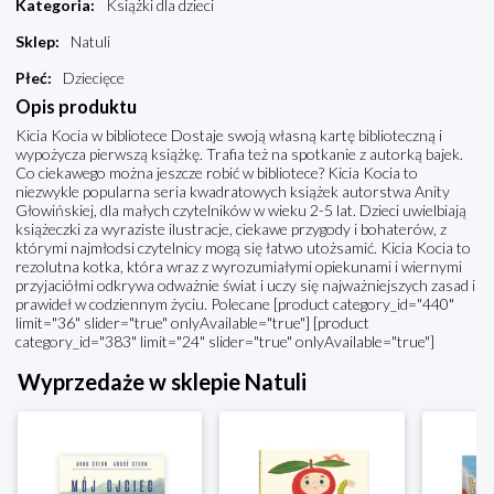
Kategoria
:
Książki dla dzieci
Sklep
:
Natuli
Płeć
:
Dziecięce
Opis produktu
Kicia Kocia w bibliotece Dostaje swoją własną kartę biblioteczną i
wypożycza pierwszą książkę. Trafia też na spotkanie z autorką bajek.
Co ciekawego można jeszcze robić w bibliotece? Kicia Kocia to
niezwykle popularna seria kwadratowych książek autorstwa Anity
Głowińskiej, dla małych czytelników w wieku 2-5 lat. Dzieci uwielbiają
książeczki za wyraziste ilustracje, ciekawe przygody i bohaterów, z
którymi najmłodsi czytelnicy mogą się łatwo utożsamić. Kicia Kocia to
rezolutna kotka, która wraz z wyrozumiałymi opiekunami i wiernymi
przyjaciółmi odkrywa odważnie świat i uczy się najważniejszych zasad i
prawideł w codziennym życiu. Polecane [product category_id="440"
limit="36" slider="true" onlyAvailable="true"] [product
category_id="383" limit="24" slider="true" onlyAvailable="true"]
Wyprzedaże w sklepie Natuli