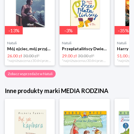
-
13
%
-
3
%
-
35
%
Natuli
Natuli
Natuli
Mój ojciec, mój przyjaciel Element
Przeplatalińscy Dwie siostry
26.00 zł
30.00 zł*
29.00 zł
30.00 zł*
51.00 zł
*najniższa cena z 30 dni przed obniżką
*najniższa cena z 30 dni przed obniżką
Zobacz wyprzedaże w Natuli
Inne produkty marki MEDIA RODZINA