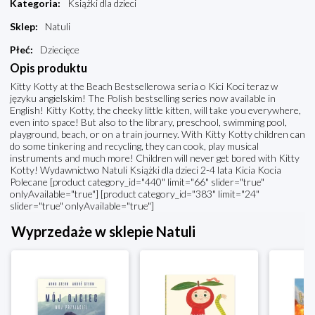
Kategoria
:
Książki dla dzieci
Sklep
:
Natuli
Płeć
:
Dziecięce
Opis produktu
Kitty Kotty at the Beach Bestsellerowa seria o Kici Koci teraz w
języku angielskim! The Polish bestselling series now available in
English! Kitty Kotty, the cheeky little kitten, will take you everywhere,
even into space! But also to the library, preschool, swimming pool,
playground, beach, or on a train journey. With Kitty Kotty children can
do some tinkering and recycling, they can cook, play musical
instruments and much more! Children will never get bored with Kitty
Kotty! Wydawnictwo Natuli Książki dla dzieci 2-4 lata Kicia Kocia
Polecane [product category_id="440" limit="66" slider="true"
onlyAvailable="true"] [product category_id="383" limit="24"
slider="true" onlyAvailable="true"]
Wyprzedaże w sklepie Natuli