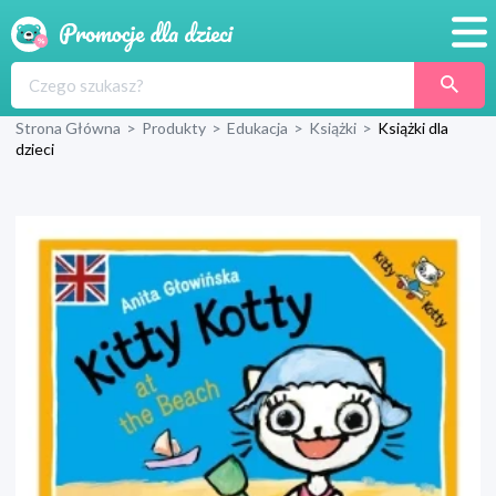
Promocje
Strona Główna
>
Produkty
>
Edukacja
>
Książki
>
Książki dla
Produkty
dzieci
Sklepy
Blog
Wyprawka