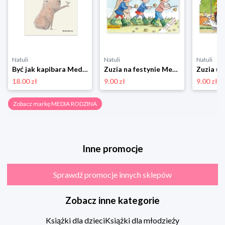
Natuli
Natuli
Natuli
Być jak kapibara Media rodzina
Zuzia na festynie Media rodzina
18.00 zł
9.00 zł
9.00 zł
Zobacz markę MEDIA RODZINA
Inne promocje
Sprawdź promocje innych sklepów
Zobacz inne kategorie
Książki dla dzieci
Książki dla młodzieży