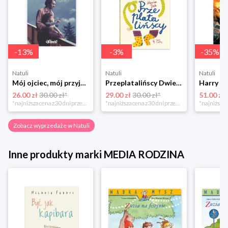
-
13
%
-
3
%
-
35
%
Natuli
Natuli
Natuli
Mój ojciec, mój przyjaciel Element
Przeplatalińscy Dwie siostry
26.00 zł
30.00 zł*
29.00 zł
30.00 zł*
51.00 zł
*najniższa cena z 30 dni przed obniżką
*najniższa cena z 30 dni przed obniżką
Zobacz wyprzedaże w Natuli
Inne produkty marki MEDIA RODZINA