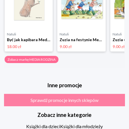
Natuli
Natuli
Natuli
Być jak kapibara Media rodzina
Zuzia na festynie Media rodzina
18.00 zł
9.00 zł
9.00 zł
Zobacz markę MEDIA RODZINA
Inne promocje
Sprawdź promocje innych sklepów
Zobacz inne kategorie
Książki dla dzieci
Książki dla młodzieży