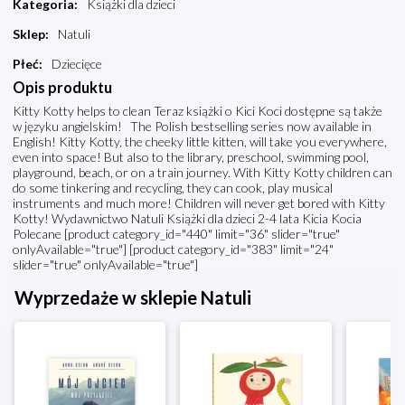
Kategoria
:
Książki dla dzieci
Sklep
:
Natuli
Płeć
:
Dziecięce
Opis produktu
Kitty Kotty helps to clean Teraz książki o Kici Koci dostępne są także
w języku angielskim! The Polish bestselling series now available in
English! Kitty Kotty, the cheeky little kitten, will take you everywhere,
even into space! But also to the library, preschool, swimming pool,
playground, beach, or on a train journey. With Kitty Kotty children can
do some tinkering and recycling, they can cook, play musical
instruments and much more! Children will never get bored with Kitty
Kotty! Wydawnictwo Natuli Książki dla dzieci 2-4 lata Kicia Kocia
Polecane [product category_id="440" limit="36" slider="true"
onlyAvailable="true"] [product category_id="383" limit="24"
slider="true" onlyAvailable="true"]
Wyprzedaże w sklepie Natuli