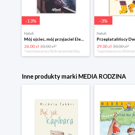
-
13
%
-
3
%
Natuli
Natuli
Trening intelektu dla dzieci Sensus
Mój ojciec, mój przyjaciel Element
Przeplatalińscy Dw
26.00 zł
30.00 zł*
29.00 zł
30.00 zł*
niżką
*najniższa cena z 30 dni przed obniżką
*najniższa cena z 30 dni p
Inne produkty marki MEDIA RODZINA