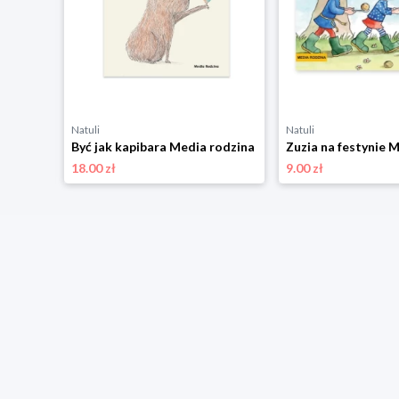
Natuli
Natuli
Kicia Kocia i Nunuś. Zabawki Media rodzina
Być jak kapibara Media rodzina
18.00 zł
9.00 zł