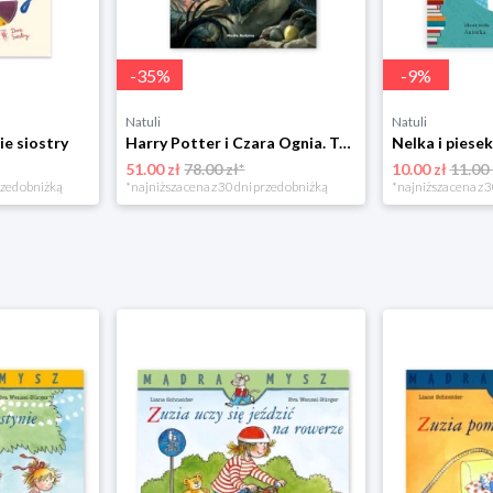
-
35
%
-
9
%
Natuli
Natuli
ie siostry
Harry Potter i Czara Ognia. Tom 4 Media rodzina
51.00 zł
78.00 zł*
10.00 zł
11.00 
rzed obniżką
*najniższa cena z 30 dni przed obniżką
*najniższa cena z 3