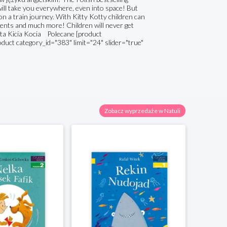
, will take you everywhere, even into space! But
on a train journey. With Kitty Kotty children can
ments and much more! Children will never get
lata Kicia Kocia Polecane [product
oduct category_id="383" limit="24" slider="true"
Zobacz wyprzedaże w Natuli