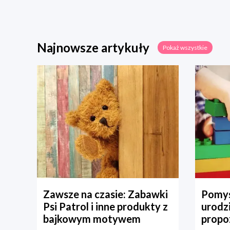
Najnowsze artykuły
Pokaż wszystkie
Zawsze na czasie: Zabawki
Pomys
Psi Patrol i inne produkty z
urodz
bajkowym motywem
propo