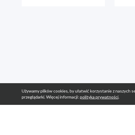
Używamy plików cookies, by ułatwić korzystanie z naszych se
przeglądarki. Więcej informacji:
polityka prywatności
.
Strona Główn