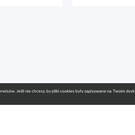
rwisów. Jeśli nie chcesz, by pliki cookies były zapisywane na Twoim dysk
a
Przepisy dla dzieci
Po