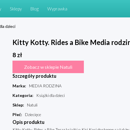
y
Sklepy
Blog
Wyprawka
dla dzieci
Kitty Kotty. Rides a Bike Media rodzi
8
zł
Zobacz w sklepie Natuli
Szczegóły produktu
Marka
:
MEDIA RODZINA
Kategoria
:
Książki dla dzieci
Sklep
:
Natuli
Płeć
:
Dziecięce
Opis produktu
Kitty Kotty. Rides a Bike Teraz książki o Kici Koci dostępne są także