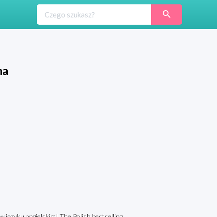
na
 w języku angielskim! The Polish bestselling