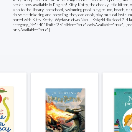
series now available in English! Kitty Kotty, the cheeky little kitten
also to the library, preschool, swimming pool, playground, beach, or 
do some tinkering and recycling, they can cook, play musical instru
bored with Kitty Kotty! Wydawnictwo Natuli Książki dla dzieci 2-4 
category_id="440" limit="36" slider="true" onlyAvailable="true"] [pr
onlyAvailable="true"]