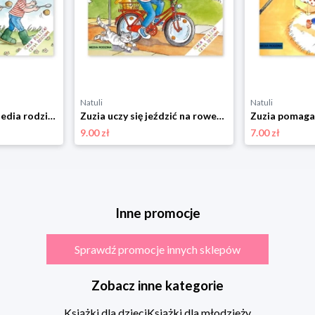
Natuli
Natuli
Zuzia na festynie Media rodzina
Zuzia uczy się jeździć na rowerze Media rodzina
9.00 zł
7.00 zł
Inne promocje
Sprawdź promocje innych sklepów
Zobacz inne kategorie
Książki dla dzieci
Książki dla młodzieży