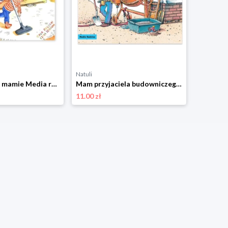
Natuli
Natuli
Zuzia pomaga mamie Media rodzina
Mam przyjaciela budowniczego. Mądra Mysz Media rodzina
11.00 zł
12.00 zł