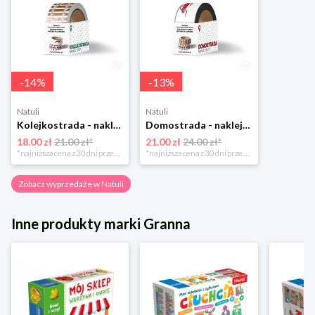
-
14
%
-
13
%
Natuli
Natuli
Kolejkostrada - naklejaj tory Zuzutoys
Domostrada - naklejaj ulice Zuzutoys
18.00 zł
21.00 zł*
21.00 zł
24.00 zł*
*najniższa cena z 30 dni przed obniżką
*najniższa cena z 30 dni przed obniżką
Zobacz wyprzedaże w Natuli
Inne produkty marki Granna