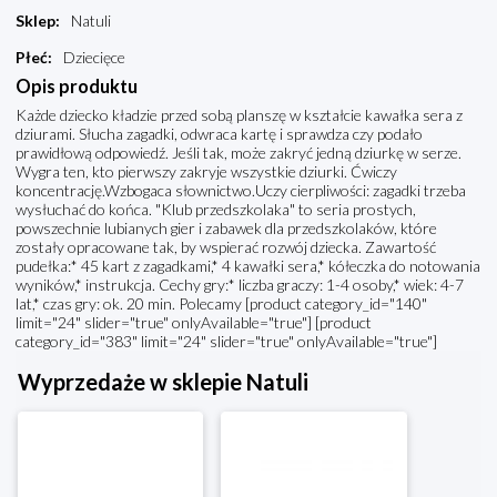
Sklep
:
Natuli
Płeć
:
Dziecięce
Opis produktu
Każde dziecko kładzie przed sobą planszę w kształcie kawałka sera z
dziurami. Słucha zagadki, odwraca kartę i sprawdza czy podało
prawidłową odpowiedź. Jeśli tak, może zakryć jedną dziurkę w serze.
Wygra ten, kto pierwszy zakryje wszystkie dziurki. Ćwiczy
koncentrację.Wzbogaca słownictwo.Uczy cierpliwości: zagadki trzeba
wysłuchać do końca. "Klub przedszkolaka" to seria prostych,
powszechnie lubianych gier i zabawek dla przedszkolaków, które
zostały opracowane tak, by wspierać rozwój dziecka. Zawartość
pudełka:* 45 kart z zagadkami,* 4 kawałki sera,* kółeczka do notowania
wyników,* instrukcja. Cechy gry:* liczba graczy: 1-4 osoby,* wiek: 4-7
lat,* czas gry: ok. 20 min. Polecamy [product category_id="140"
limit="24" slider="true" onlyAvailable="true"] [product
category_id="383" limit="24" slider="true" onlyAvailable="true"]
Wyprzedaże w sklepie Natuli