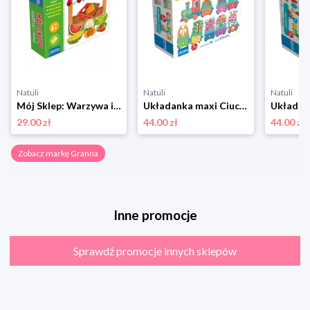
Natuli
Natuli
Natuli
Mój Sklep: Warzywa i Owoce GRANNA Granna
Układanka maxi Ciuchcia GRANNA Granna
29.00 zł
44.00 zł
44.00 zł
Zobacz markę Granna
Inne promocje
Sprawdź promocje innych sklepów