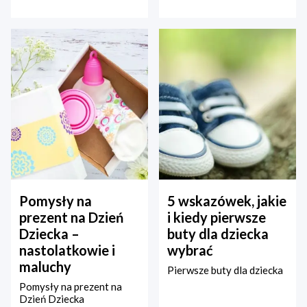
Pomysły na
5 wskazówek, jakie
prezent na Dzień
i kiedy pierwsze
Dziecka –
buty dla dziecka
nastolatkowie i
wybrać
maluchy
Pierwsze buty dla dziecka
Pomysły na prezent na
Dzień Dziecka