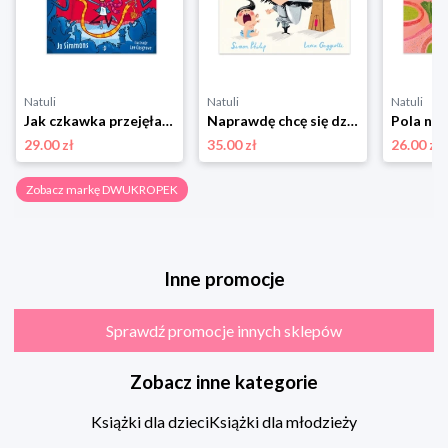
Natuli
Natuli
Natuli
Jak czkawka przejęła kontrolę. To Się Czyta Dwukropek
Naprawdę chcę się dzielić Dwukropek
29.00 zł
35.00 zł
26.00 zł
Zobacz markę DWUKROPEK
Inne promocje
Sprawdź promocje innych sklepów
Zobacz inne kategorie
Książki dla dzieci
Książki dla młodzieży