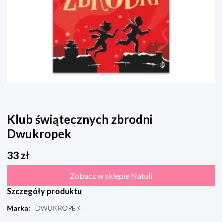
Klub świątecznych zbrodni
Dwukropek
33
zł
Zobacz w sklepie Natuli
Szczegóły produktu
Marka
:
DWUKROPEK