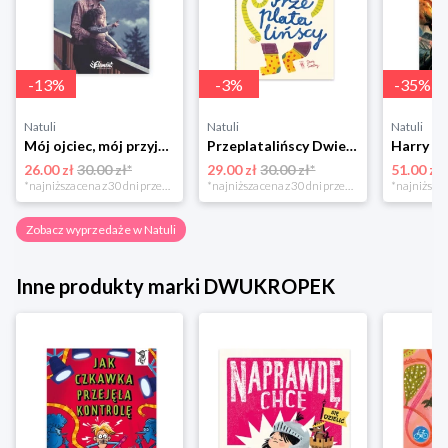
-
13
%
-
3
%
-
35
%
Natuli
Natuli
Natuli
Mój ojciec, mój przyjaciel Element
Przeplatalińscy Dwie siostry
26.00 zł
30.00 zł*
29.00 zł
30.00 zł*
51.00 zł
*najniższa cena z 30 dni przed obniżką
*najniższa cena z 30 dni przed obniżką
Zobacz wyprzedaże w Natuli
Inne produkty marki DWUKROPEK