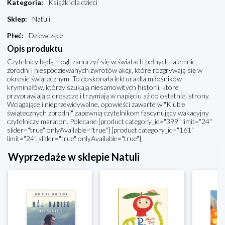
Kategoria
:
Książki dla dzieci
Sklep
:
Natuli
Płeć
:
Dziewczęce
Opis produktu
Czytelnicy będą mogli zanurzyć się w światach pełnych tajemnic,
zbrodni i niespodziewanych zwrotów akcji, które rozgrywają się w
okresie świątecznym. To doskonała lektura dla miłośników
kryminałów, którzy szukają niesamowitych historii, które
przyprawiają o dreszcze i trzymają w napięciu aż do ostatniej strony.
Wciągające i nieprzewidywalne, opowieści zawarte w "Klubie
świątecznych zbrodni" zapewnią czytelnikom fascynujący wakacyjny
czytelniczy maraton. Polecane [product category_id="399" limit="24"
slider="true" onlyAvailable="true"] [product category_id="161"
limit="24" slider="true" onlyAvailable="true"]
Wyprzedaże w sklepie Natuli