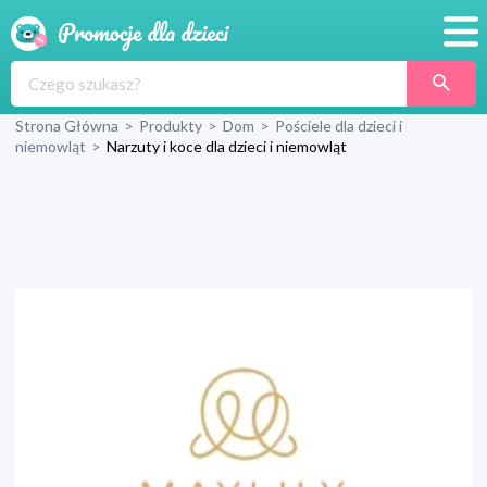
Promocje
Strona Główna
>
Produkty
>
Dom
>
Pościele dla dzieci i
Produkty
niemowląt
>
Narzuty i koce dla dzieci i niemowląt
Sklepy
Blog
Wyprawka