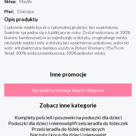
Sklep
:
Maylily
Płeć
:
Dziecięce
Opis produktu
Cudownie miękki kocyk o optymalnej grubości, bez wypełnienia.
Świetnie sprawdza się o każdej porze roku. Został wykonany ze 100%
tkaniny bambusowej oraz najmilszego w dotyku, oryginalnego minky.
niezwykle miękki i miły w dotyku bez wypełnienia unikatowy, autorski
wzór antybakteryjny bambus uszyty w Polsce Wymiary: 95x75 cm
Skład: 100% wiskoza bambusowa, 100% poliester minky
Inne promocje
Sprawdź promocje innych sklepów
Zobacz inne kategorie
Komplety pościeli i poszewki na poduszki dla dzieci
Poduszki dla dzieci i niemowląt
Prześcieradła do łóżeczek
Prześcieradła do łóżek dziecięcych
Narzuty i koce dla dzieci i niemowląt