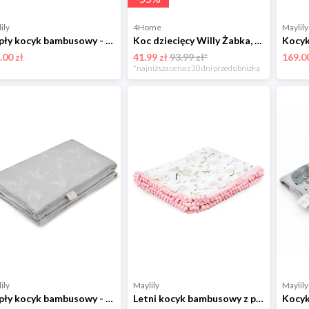
ily
4Home
Maylily
Ciepły kocyk bambusowy - Wilkiway - srebrny 75x100 cm
Koc dziecięcy Willy Żabka, 85 x 100 cm BabyMatex
.00 zł
41.99 zł
93.99 zł*
169.00
*najniższa cena z 30 dni przed obniżką
ily
Maylily
Maylily
Ciepły kocyk bambusowy - Jaskółki - srebrny 110x150 cm
Letni kocyk bambusowy z pomponikami - Rozkwitajki 100x120 cm