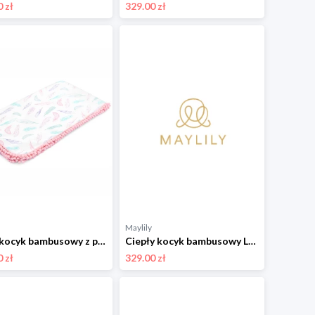
 zł
329.00 zł
Maylily
Letni kocyk bambusowy z pomponikami - Rajskie piórka 100x120 cm
Ciepły kocyk bambusowy Luxe - Wilkiway - grey 110x150 cm
 zł
329.00 zł