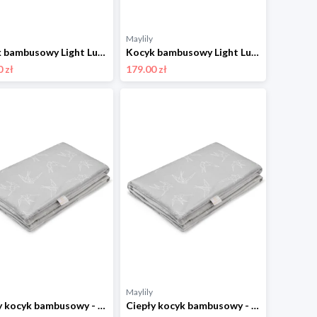
Maylily
Kocyk bambusowy Light Luxe - Stan nieważkości - grey
Kocyk bambusowy Light Luxe - Rajskie ptaszki - grey
 zł
179.00 zł
Maylily
Ciepły kocyk bambusowy - Jaskółki - srebrny 75x100 cm
Ciepły kocyk bambusowy - Jaskółki - srebrny 110x150 cm