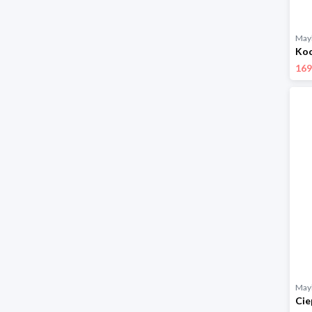
Mayl
169
Mayl