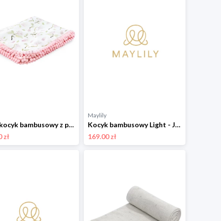
Maylily
Letni kocyk bambusowy z pomponikami - Rozkwitajki 120x150 cm
Kocyk bambusowy Light - Jeżki - srebrny
 zł
169.00 zł