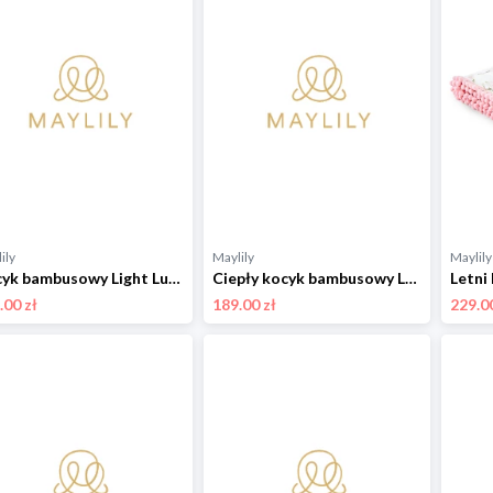
ily
Maylily
Maylily
Kocyk bambusowy Light Luxe - Rajskie piórka - pink
Ciepły kocyk bambusowy Luxe - Wilkiway - grey 75x100 cm
.00 zł
189.00 zł
229.00