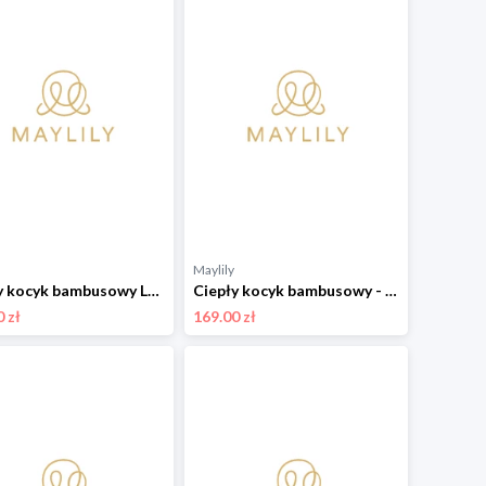
Maylily
Ciepły kocyk bambusowy Luxe - Wilkiway - grey 110x150 cm
Ciepły kocyk bambusowy - Wilkiway - srebrny 75x100 cm
 zł
169.00 zł