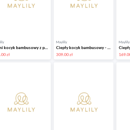
ily
Maylily
Maylily
Letni kocyk bambusowy z pomponikami - Rajskie ptaszki - OUTLET 100x120 cm
Ciepły kocyk bambusowy - Jeżynki - srebrny 110x150 cm
.00 zł
309.00 zł
169.00