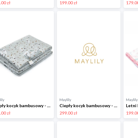
.00 zł
199.00 zł
179.00
ily
Maylily
Maylily
Ciepły kocyk bambusowy - My Space by Maffashion - srebrny 75x100 cm
Ciepły kocyk bambusowy - Wilkiway - srebrny 110x150 cm
.00 zł
299.00 zł
199.00