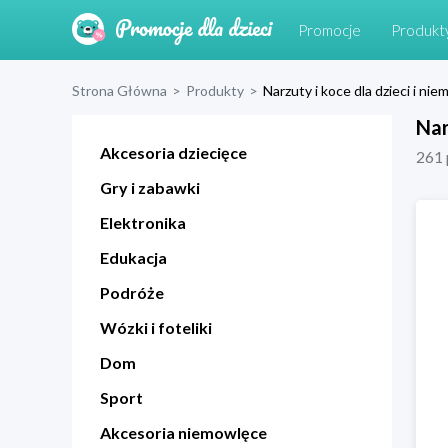
Promocje
Produkt
Strona Główna
>
Produkty
>
Narzuty i koce dla dzieci i ni
Nar
Akcesoria dziecięce
261
Gry i zabawki
Elektronika
Edukacja
Podróże
Wózki i foteliki
Dom
Sport
Akcesoria niemowlęce