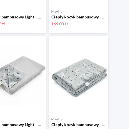
Maylily
Kocyk bambusowy Light - Aleja gwiazd - grafit
Ciepły kocyk bambusowy - Jaskółki - srebrny 75x100 cm
 zł
169.00 zł
Maylily
Kocyk bambusowy Light - My Space by Maffashion - srebrny
Ciepły kocyk bambusowy - My Space by Maffashion - srebrny 110x150 cm