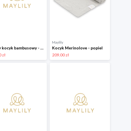
Maylily
Ciepły kocyk bambusowy - Jeżynki - srebrny 75x100 cm
Kocyk Merinolove - popiel
 zł
209.00 zł