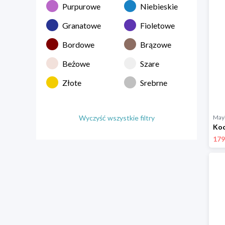
Purpurowe
Niebieskie
Granatowe
Fioletowe
Bordowe
Brązowe
Beżowe
Szare
Złote
Srebrne
Wyczyść wszystkie filtry
Mayl
179