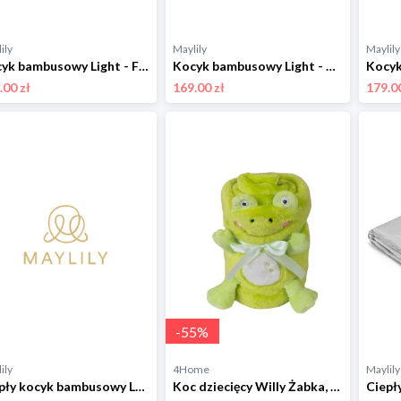
ily
Maylily
Maylily
Kocyk bambusowy Light - Fiszki - błękit kropki
Kocyk bambusowy Light - Niebiańskie ptaszki - błękit
.00 zł
169.00 zł
179.00
-
55
%
ily
4Home
Maylily
Ciepły kocyk bambusowy Luxe - Wilkiway - grey 75x100 cm
Koc dziecięcy Willy Żabka, 85 x 100 cm BabyMatex