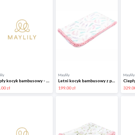
ily
Maylily
Maylily
Ciepły kocyk bambusowy - Wilkiway - srebrny 110x150 cm
Letni kocyk bambusowy z pomponikami - Rajskie piórka 100x120 cm
.00 zł
199.00 zł
329.00