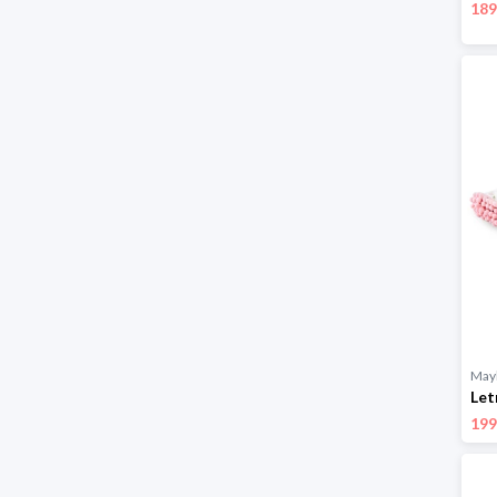
189
Mayl
199