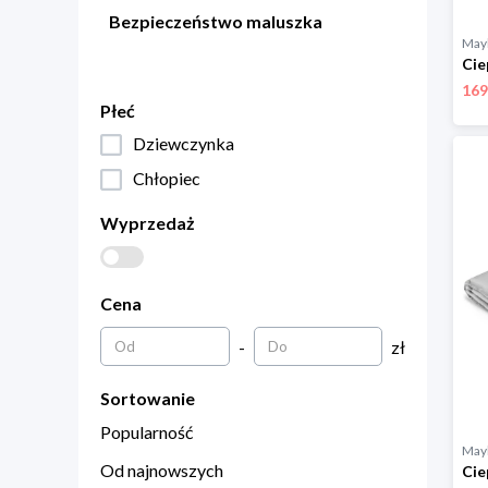
Bezpieczeństwo maluszka
Mayl
169
Płeć
Dziewczynka
Chłopiec
Wyprzedaż
Cena
-
zł
Sortowanie
Popularność
Mayl
Od najnowszych