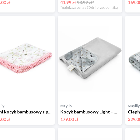
.00 zł
41.99 zł
93.99 zł*
169.00
*najniższa cena z 30 dni przed obniżką
ily
Maylily
Maylily
Letni kocyk bambusowy z pomponikami - Rozkwitajki 100x120 cm
Kocyk bambusowy Light - My Space by Maffashion - srebrny
.00 zł
179.00 zł
329.00