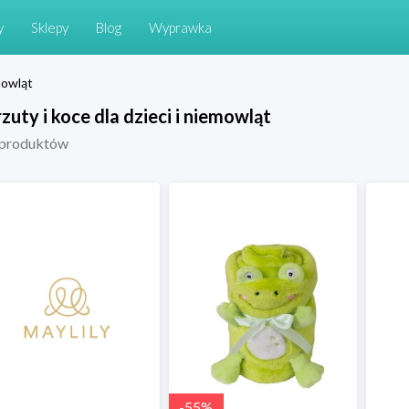
y
Sklepy
Blog
Wyprawka
emowląt
zuty i koce dla dzieci i niemowląt
produktów
-
55
%