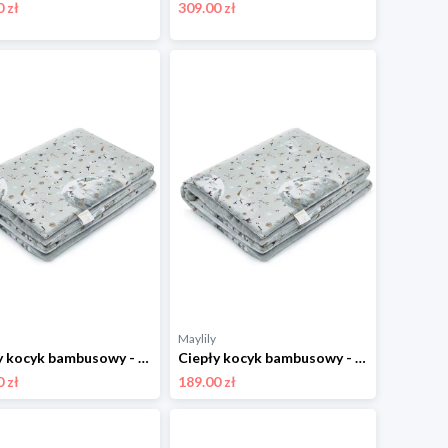
 zł
309.00 zł
Maylily
Ciepły kocyk bambusowy - My Space by Maffashion - srebrny 110x150 cm
Ciepły kocyk bambusowy - My Space by Maffashion - srebrny 75x100 cm
 zł
189.00 zł