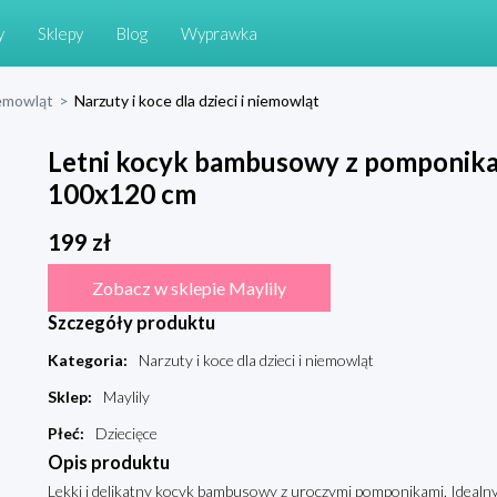
y
Sklepy
Blog
Wyprawka
niemowląt
>
Narzuty i koce dla dzieci i niemowląt
Letni kocyk bambusowy z pomponikam
100x120 cm
199
zł
Zobacz w sklepie Maylily
Szczegóły produktu
Kategoria
:
Narzuty i koce dla dzieci i niemowląt
Sklep
:
Maylily
Płeć
:
Dziecięce
Opis produktu
Lekki i delikatny kocyk bambusowy z uroczymi pomponikami. Idealny n