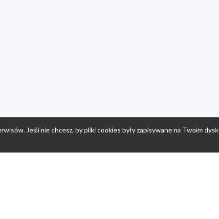
rwisów. Jeśli nie chcesz, by pliki cookies były zapisywane na Twoim dysk
a
Przepisy dla dzieci
Po
Nuumi.pl - moda online
K