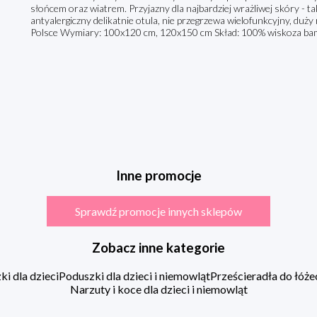
słońcem oraz wiatrem. Przyjazny dla najbardziej wrażliwej skóry - ta
antyalergiczny delikatnie otula, nie przegrzewa wielofunkcyjny, duż
Polsce Wymiary: 100x120 cm, 120x150 cm Skład: 100% wiskoza ba
Inne promocje
Sprawdź promocje innych sklepów
Zobacz inne kategorie
i dla dzieci
Poduszki dla dzieci i niemowląt
Prześcieradła do łóż
Narzuty i koce dla dzieci i niemowląt