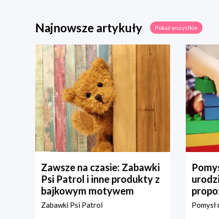
Najnowsze artykuły
Pokaż wszystkie
Zawsze na czasie: Zabawki
Pomys
Psi Patrol i inne produkty z
urodz
bajkowym motywem
propo
Zabawki Psi Patrol
Pomysł n