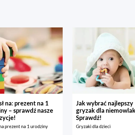
ł na: prezent na 1
Jak wybrać najlepszy
iny – sprawdź nasze
gryzak dla niemowla
zycje!
Sprawdź!
a prezent na 1 urodziny
Gryzaki dla dzieci