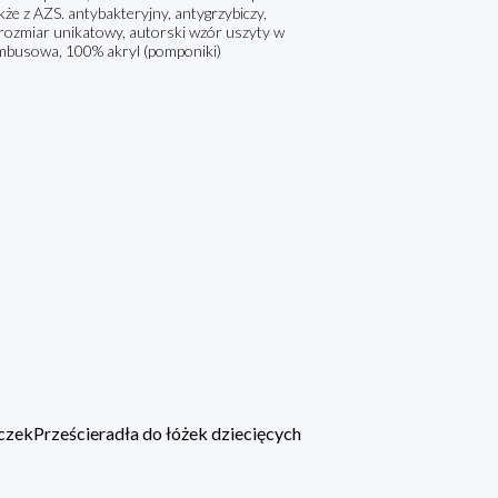
kże z AZS. antybakteryjny, antygrzybiczy,
y rozmiar unikatowy, autorski wzór uszyty w
mbusowa, 100% akryl (pomponiki)
eczek
Prześcieradła do łóżek dziecięcych