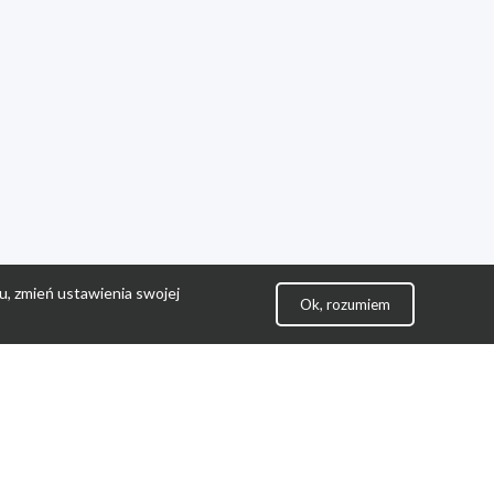
u, zmień ustawienia swojej
Ok, rozumiem
lityka Prywatności
ontakt