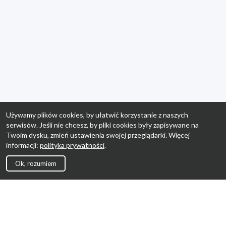
Używamy plików cookies, by ułatwić korzystanie z naszych
serwisów. Jeśli nie chcesz, by pliki cookies były zapisywane na
Twoim dysku, zmień ustawienia swojej przeglądarki. Więcej
informacji:
polityka prywatności
.
Ok, rozumiem