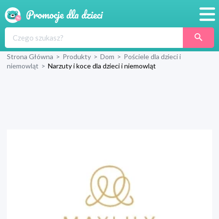
Promocje
Strona Główna
>
Produkty
>
Dom
>
Pościele dla dzieci i
Produkty
niemowląt
>
Narzuty i koce dla dzieci i niemowląt
Sklepy
Blog
Wyprawka