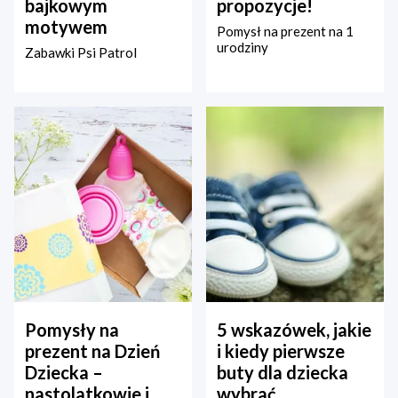
bajkowym
propozycje!
motywem
Pomysł na prezent na 1
urodziny
Zabawki Psi Patrol
Pomysły na
5 wskazówek, jakie
prezent na Dzień
i kiedy pierwsze
Dziecka –
buty dla dziecka
nastolatkowie i
wybrać