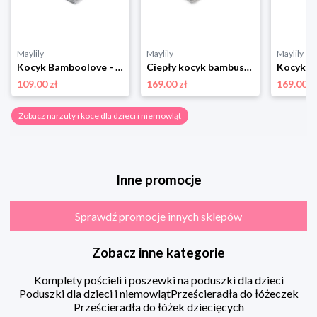
Maylily
Maylily
Maylily
Kocyk Bamboolove - srebrny - OUTLET
Ciepły kocyk bambusowy - Jaskółki - srebrny
109.00 zł
169.00 zł
169.00 z
Zobacz narzuty i koce dla dzieci i niemowląt
Inne promocje
Sprawdź promocje innych sklepów
Zobacz inne kategorie
Komplety pościeli i poszewki na poduszki dla dzieci
Poduszki dla dzieci i niemowląt
Prześcieradła do łóżeczek
Prześcieradła do łóżek dziecięcych