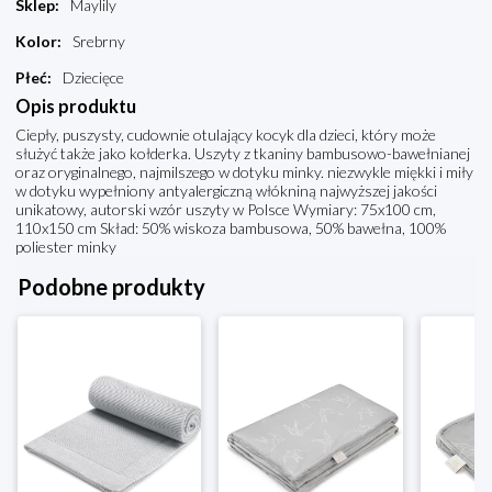
Sklep
:
Maylily
Kolor
:
Srebrny
Płeć
:
Dziecięce
Opis produktu
Ciepły, puszysty, cudownie otulający kocyk dla dzieci, który może
służyć także jako kołderka. Uszyty z tkaniny bambusowo-bawełnianej
oraz oryginalnego, najmilszego w dotyku minky. niezwykle miękki i miły
w dotyku wypełniony antyalergiczną włókniną najwyższej jakości
unikatowy, autorski wzór uszyty w Polsce Wymiary: 75x100 cm,
110x150 cm Skład: 50% wiskoza bambusowa, 50% bawełna, 100%
poliester minky
Podobne produkty