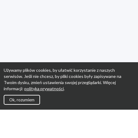
Używamy plików cookies, by ułatwić korzystanie z naszych
serwisów. Jeśli nie chcesz, by pliki cookies były zapisywane na
Twoim dysku, zmień ustawienia swojej przeglądarki. Więcej
informacji:
polityka prywatności
.
Ok, rozumiem