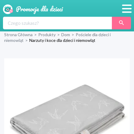
Promocje
Strona Główna
>
Produkty
>
Dom
>
Pościele dla dzieci i
Produkty
niemowląt
>
Narzuty i koce dla dzieci i niemowląt
Sklepy
Blog
Wyprawka