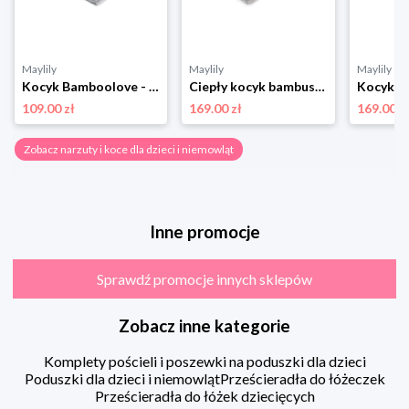
Maylily
Maylily
Maylily
Kocyk Bamboolove - srebrny - OUTLET
Ciepły kocyk bambusowy - Jaskółki - srebrny
109.00 zł
169.00 zł
169.00 z
Zobacz narzuty i koce dla dzieci i niemowląt
Inne promocje
Sprawdź promocje innych sklepów
Zobacz inne kategorie
Komplety pościeli i poszewki na poduszki dla dzieci
Poduszki dla dzieci i niemowląt
Prześcieradła do łóżeczek
Prześcieradła do łóżek dziecięcych