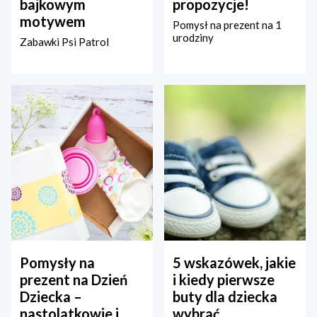
bajkowym
propozycje!
motywem
Pomysł na prezent na 1
urodziny
Zabawki Psi Patrol
Pomysły na
5 wskazówek, jakie
prezent na Dzień
i kiedy pierwsze
Dziecka –
buty dla dziecka
nastolatkowie i
wybrać