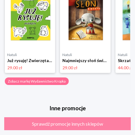
Natuli
Natuli
Natuli
Już rysuję! Zwierzęta Wydawnictwo kropka
Najmniejszy słoń świata Wydawnictwo kropka
29.00 zł
29.00 zł
44.00 zł
Zobacz markę Wydawnictwo Kropka
Inne promocje
Sprawdź promocje innych sklepów