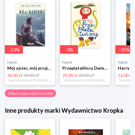
-
13
%
-
3
%
-
35
%
Natuli
Natuli
Natuli
Mój ojciec, mój przyjaciel Element
Przeplatalińscy Dwie siostry
26.00 zł
30.00 zł*
29.00 zł
30.00 zł*
51.00 zł
*najniższa cena z 30 dni przed obniżką
*najniższa cena z 30 dni przed obniżką
Zobacz wyprzedaże w Natuli
Inne produkty marki Wydawnictwo Kropka