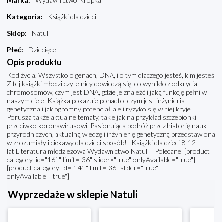
Marka
:
Wydawnictwo Kropka
Kategoria
:
Książki dla dzieci
Sklep
:
Natuli
Płeć
:
Dziecięce
Opis produktu
Kod życia. Wszystko o genach, DNA, i o tym dlaczego jesteś, kim jesteś
Z tej książki młodzi czytelnicy dowiedzą się, co wynikło z odkrycia
chromosomów, czym jest DNA, gdzie je znaleźć i jaką funkcję pełni w
naszym ciele. Książka pokazuje ponadto, czym jest inżynieria
genetyczna i jak ogromny potencjał, ale i ryzyko się w niej kryje.
Porusza także aktualne tematy, takie jak na przykład szczepionki
przeciwko koronawirusowi. Pasjonująca podróż przez historię nauk
przyrodniczych, aktualną wiedzę i inżynierię genetyczną przedstawiona
w zrozumiały i ciekawy dla dzieci sposób! Książki dla dzieci 8-12
lat Literatura młodzieżowa Wydawnictwo Natuli Polecane [product
category_id="161" limit="36" slider="true" onlyAvailable="true"]
[product category_id="141" limit="36" slider="true"
onlyAvailable="true"]
Wyprzedaże w sklepie Natuli