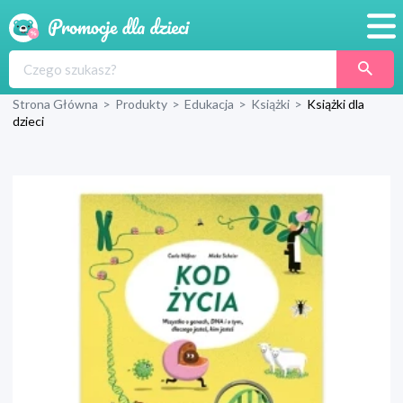
Promocje
Strona Główna
>
Produkty
>
Edukacja
>
Książki
>
Książki dla
Produkty
dzieci
Sklepy
Blog
Wyprawka