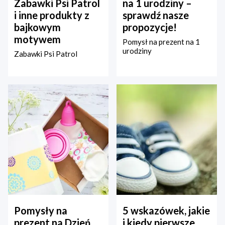
Zabawki Psi Patrol
na 1 urodziny –
i inne produkty z
sprawdź nasze
bajkowym
propozycje!
motywem
Pomysł na prezent na 1
urodziny
Zabawki Psi Patrol
Pomysły na
5 wskazówek, jakie
prezent na Dzień
i kiedy pierwsze