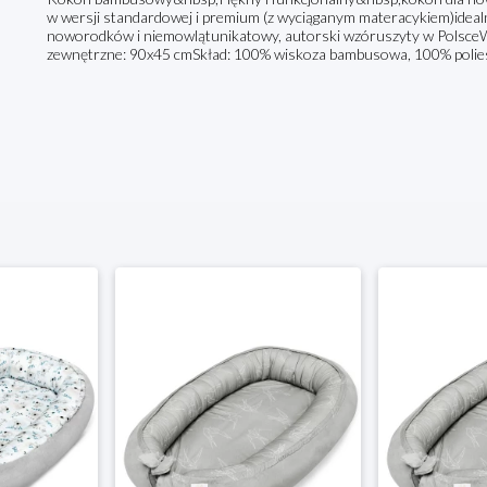
w wersji standardowej i premium (z wyciąganym materacykiem)idea
noworodków i niemowlątunikatowy, autorski wzóruszyty w Pols
zewnętrzne: 90x45 cmSkład: 100% wiskoza bambusowa, 100% poliest