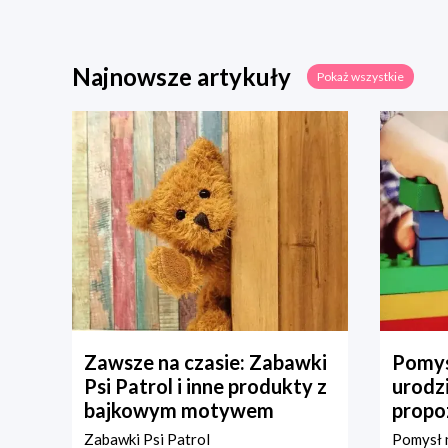
Najnowsze artykuły
Pokaż wszystkie
Zawsze na czasie: Zabawki
Pomys
Psi Patrol i inne produkty z
urodz
bajkowym motywem
propo
Zabawki Psi Patrol
Pomysł n