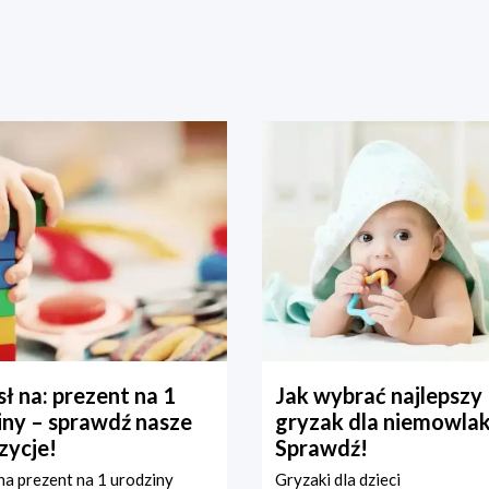
ł na: prezent na 1
Jak wybrać najlepszy
iny – sprawdź nasze
gryzak dla niemowla
zycje!
Sprawdź!
a prezent na 1 urodziny
Gryzaki dla dzieci