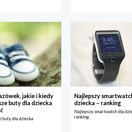
zówek, jakie i kiedy
Najlepszy smartwatch
ze buty dla dziecka
dziecka – ranking
ć
Najlepszy smartwatch dla dzi
ranking
 buty dla dziecka