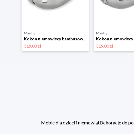
Maylily
Maylily
Kokon niemowlęcy bambusowy - My Space by Maffashion - srebrny Premium
Kokon niemowlęcy bambusowy - Jaskółki - srebrny
319.00 zł
319.00 zł
Meble dla dzieci i niemowląt
Dekoracje do po