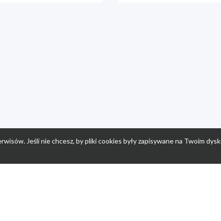
rwisów. Jeśli nie chcesz, by pliki cookies były zapisywane na Twoim dysk
a
Przepisy dla dzieci
Po