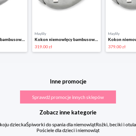
Maylily
Maylily
Kokon niemowlęcy bambusowy - Ale koale - srebrny
Kokon niemowlęcy bambusowy - Jaskółki - srebrny Standard
319.00 zł
379.00 zł
Inne promocje
Sprawdź promocje innych sklepów
Zobacz inne kategorie
koju dziecka
Śpiworki do spania dla niemowląt
Rożki, beciki i otu
Pościele dla dzieci i niemowląt