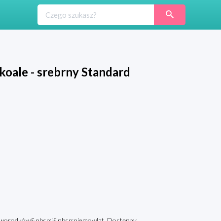
oale - srebrny Standard
oworodków&nbsp;i&nbsp;niemowląt. Dostępny