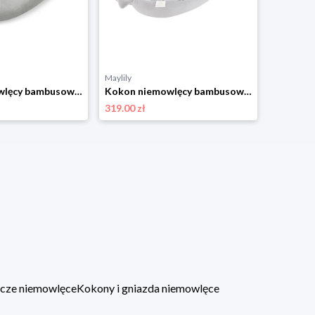
Maylily
Maylily
Kokon niemowlęcy bambusowy - Jaskółki - srebrny Premium
Kokon niemowlęcy bambusowy - Przytullasy - srebrny Standard
319.00 zł
379.00 zł
lacze niemowlęce
Kokony i gniazda niemowlęce