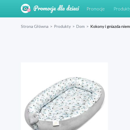
Promocje
Produkt
Strona Główna
>
Produkty
>
Dom
>
Kokony i gniazda nie