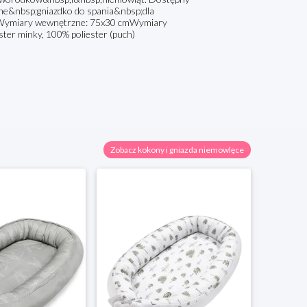
lne&nbsp;gniazdko do spania&nbsp;dla
ceWymiary wewnętrzne: 75x30 cmWymiary
er minky, 100% poliester (puch)
Zobacz kokony i gniazda niemowlęce