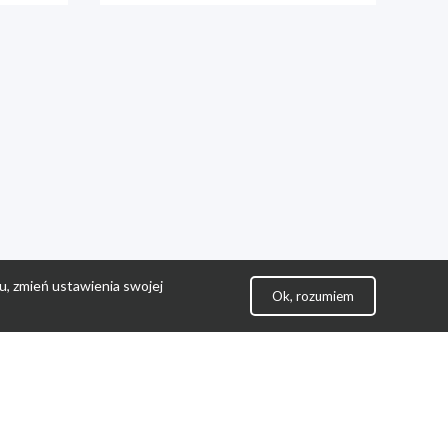
u, zmień ustawienia swojej
Ok, rozumiem
lityka Prywatności