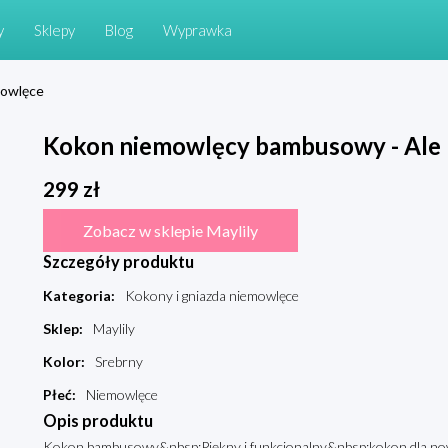
y
Sklepy
Blog
Wyprawka
mowlęce
Kokon niemowlęcy bambusowy - Ale k
299
zł
Zobacz w sklepie Maylily
Szczegóły produktu
Kategoria
:
Kokony i gniazda niemowlęce
Sklep
:
Maylily
Kolor
:
Srebrny
Płeć
:
Niemowlęce
Opis produktu
Kokon bambusowy&nbsp;Piękny i funkcjonalny&nbsp;kokon dla n