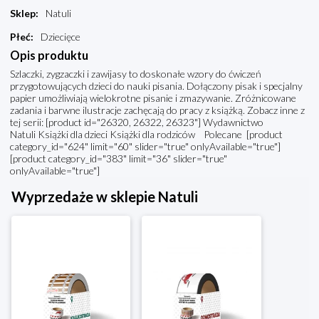
Sklep
:
Natuli
Płeć
:
Dziecięce
Opis produktu
Szlaczki, zygzaczki i zawijasy to doskonałe wzory do ćwiczeń
przygotowujących dzieci do nauki pisania. Dołączony pisak i specjalny
papier umożliwiają wielokrotne pisanie i zmazywanie. Zróżnicowane
zadania i barwne ilustracje zachęcają do pracy z książką. Zobacz inne z
tej serii: [product id="26320, 26322, 26323"] Wydawnictwo
Natuli Książki dla dzieci Książki dla rodziców Polecane [product
category_id="624" limit="60" slider="true" onlyAvailable="true"]
[product category_id="383" limit="36" slider="true"
onlyAvailable="true"]
Wyprzedaże w sklepie Natuli