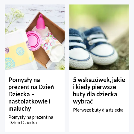
Pomysły na
5 wskazówek, jakie
prezent na Dzień
i kiedy pierwsze
Dziecka –
buty dla dziecka
nastolatkowie i
wybrać
maluchy
Pierwsze buty dla dziecka
Pomysły na prezent na
Dzień Dziecka