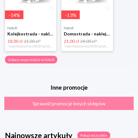
-
14
%
-
13
%
Natuli
Natuli
Kolejkostrada - naklejaj tory Zuzutoys
Domostrada - naklejaj ulice Zuzutoys
18.00 zł
21.00 zł*
21.00 zł
24.00 zł*
*najniższa cena z 30 dni przed obniżką
*najniższa cena z 30 dni przed obniżką
Zobacz wyprzedaże w Natuli
Inne promocje
Sprawdź promocje innych sklepów
Najnowsze artykuły
Pokaż wszystkie