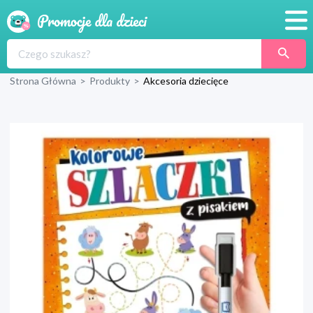
Promocje
Strona Główna
>
Produkty
>
Akcesoria dziecięce
Produkty
Sklepy
Blog
Wyprawka