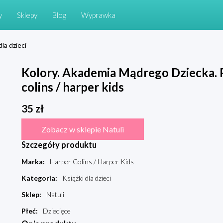
y
Sklepy
Blog
Wyprawka
dla dzieci
Kolory. Akademia Mądrego Dziecka. 
colins / harper kids
35
zł
Zobacz w sklepie Natuli
Szczegóły produktu
Marka
:
Harper Colins / Harper Kids
Kategoria
:
Książki dla dzieci
Sklep
:
Natuli
Płeć
:
Dziecięce