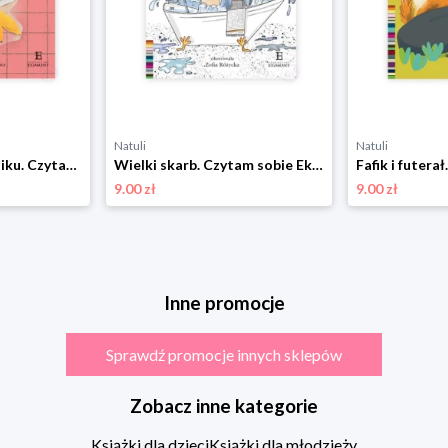
Natuli
Natuli
Awantura w śmietniku. Czytam sobie Eko. Poziom 1 Harper colins / harper kids
Wielki skarb. Czytam sobie Eko. Poziom 1 Harper colins / harper kids
9.00 zł
9.00 zł
Inne promocje
Sprawdź promocje innych sklepów
Zobacz inne kategorie
Książki dla dzieci
Książki dla młodzieży