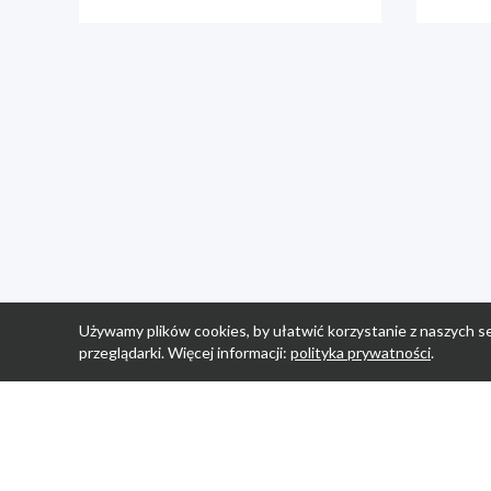
Używamy plików cookies, by ułatwić korzystanie z naszych se
przeglądarki. Więcej informacji:
polityka prywatności
.
Strona Główn