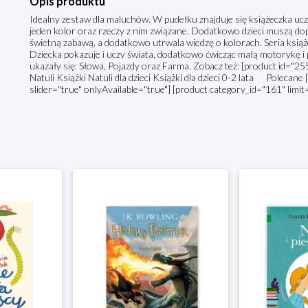
Opis produktu
Idealny zestaw dla maluchów. W pudełku znajduje się książeczka uc
jeden kolor oraz rzeczy z nim związane. Dodatkowo dzieci muszą dop
świetną zabawą, a dodatkowo utrwala wiedzę o kolorach. Seria ksi
Dziecka pokazuje i uczy świata, dodatkowo ćwicząc małą motorykę i
ukazały się: Słowa, Pojazdy oraz Farma. Zobacz też: [product id=
Natuli Książki Natuli dla dzieci Książki dla dzieci 0-2 lata Polecane
slider="true" onlyAvailable="true"] [product category_id="161" limit