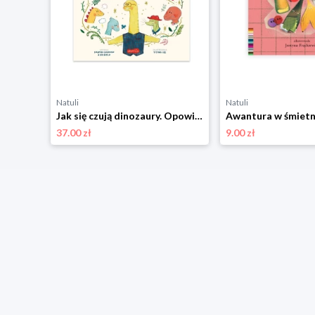
Natuli
Natuli
Basia. Wielka księga zwierząt domowych i przydomowych Harper colins / harper kids
Jak się czują dinozaury. Opowieści 5 minut przed snem Harper colins / harper kids
37.00 zł
9.00 zł