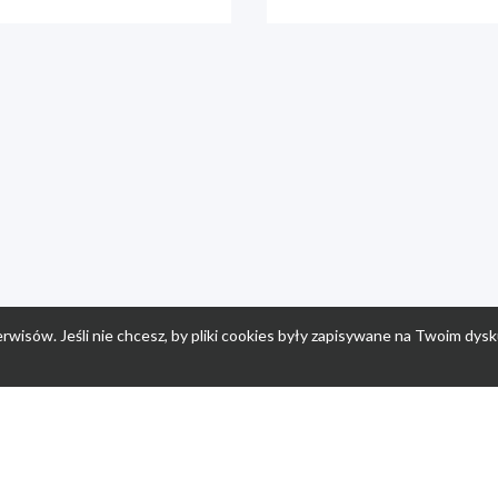
rwisów. Jeśli nie chcesz, by pliki cookies były zapisywane na Twoim dysk
a
Przepisy dla dzieci
Po