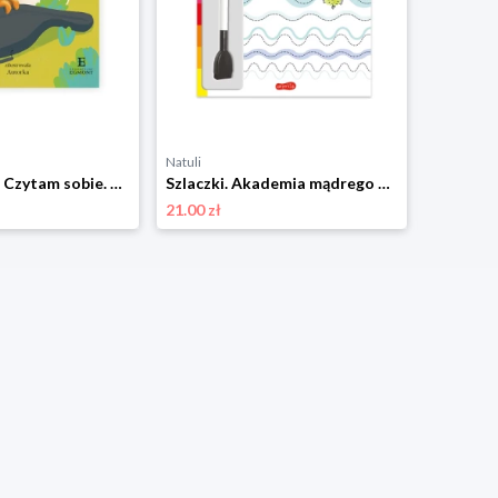
Natuli
Natuli
Fafik i futerał. Czytam sobie. Poziom 2 Harper colins / harper kids
Szlaczki. Akademia mądrego dziecka. Rysuję i ścieram Harper colins / harper kids
21.00 zł
32.00 zł