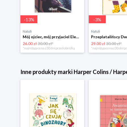
-
13
%
-
3
%
Natuli
Natuli
Trening intelektu dla dzieci Sensus
Mój ojciec, mój przyjaciel Element
Przeplatalińscy Dw
26.00 zł
30.00 zł*
29.00 zł
30.00 zł*
niżką
*najniższa cena z 30 dni przed obniżką
*najniższa cena z 30 dni p
Inne produkty marki Harper Colins / Harp