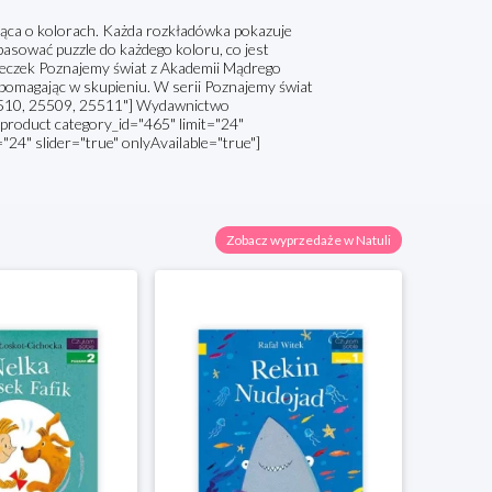
ząca o kolorach. Każda rozkładówka pokazuje
asować puzzle do każdego koloru, co jest
ążeczek Poznajemy świat z Akademii Mądrego
 pomagając w skupieniu. W serii Poznajemy świat
"25510, 25509, 25511"] Wydawnictwo
 [product category_id="465" limit="24"
="24" slider="true" onlyAvailable="true"]
Zobacz wyprzedaże w Natuli