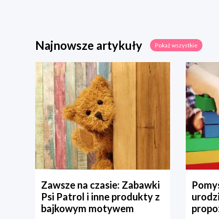
Najnowsze artykuły
Pokaż wszystkie
Zawsze na czasie: Zabawki
Pomys
Psi Patrol i inne produkty z
urodz
bajkowym motywem
propo