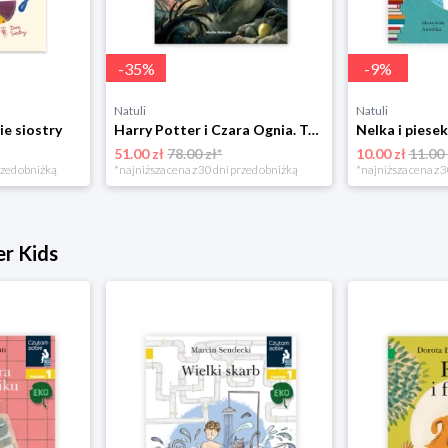
-
35
%
-
9
%
Natuli
Natuli
ie siostry
Harry Potter i Czara Ognia. Tom 4 Media rodzina
51.00 zł
78.00 zł*
10.00 zł
11.00 
rzed obniżką
*najniższa cena z 30 dni przed obniżką
*najniższa cena z 3
er Kids