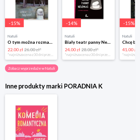
-
15
%
-
14
%
-
15
%
Natuli
Natuli
Natuli
O tym można rozmawiać tylko z królikami Zakamarki
Biały teatr panny Nehemias
22.00 zł
26.00 zł*
24.00 zł
28.00 zł*
41.00 zł
*najniższa cena z 30 dni przed obniżką
*najniższa cena z 30 dni przed obniżką
Zobacz wyprzedaże w Natuli
Inne produkty marki PORADNIA K