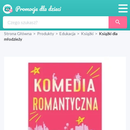
Promocje
Strona Główna
>
Produkty
>
Edukacja
>
Książki
>
Książki dla
Produkty
młodzieży
Sklepy
Blog
Wyprawka