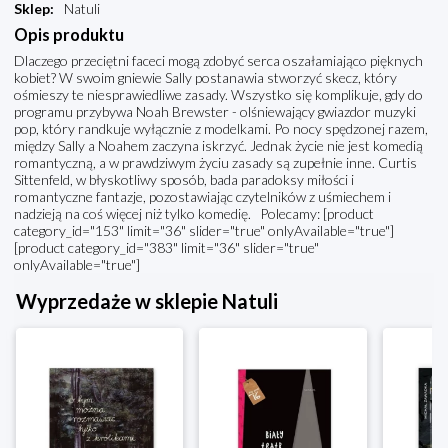
Sklep
:
Natuli
Opis produktu
Dlaczego przeciętni faceci mogą zdobyć serca oszałamiająco pięknych
kobiet? W swoim gniewie Sally postanawia stworzyć skecz, który
ośmieszy te niesprawiedliwe zasady. Wszystko się komplikuje, gdy do
programu przybywa Noah Brewster - olśniewający gwiazdor muzyki
pop, który randkuje wyłącznie z modelkami. Po nocy spędzonej razem,
między Sally a Noahem zaczyna iskrzyć. Jednak życie nie jest komedią
romantyczną, a w prawdziwym życiu zasady są zupełnie inne. Curtis
Sittenfeld, w błyskotliwy sposób, bada paradoksy miłości i
romantyczne fantazje, pozostawiając czytelników z uśmiechem i
nadzieją na coś więcej niż tylko komedię. Polecamy: [product
category_id="153" limit="36" slider="true" onlyAvailable="true"]
[product category_id="383" limit="36" slider="true"
onlyAvailable="true"]
Wyprzedaże w sklepie Natuli