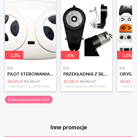
-
13
%
-
8
%
-
13
%
Erli
Erli
Erli
PILOT STEROWANIA 2.4G DO AUT AUTA NA AKUMULATOR Kontroler JR TYP 2
PRZEKŁADNIA Z SILNIKIEM 12V/20000rpm/45W Silnik Napęd do auta na akumulator
36.63 zł
42.26 zł*
42.26 zł
46.02 zł*
36.63 zł
*najniższa cena z 30 dni przed obniżką
*najniższa cena z 30 dni przed obniżką
Zobacz wyprzedaże w Erli
Inne promocje