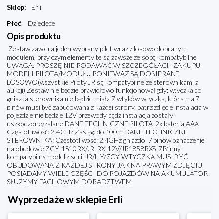
Sklep
:
Erli
Płeć
:
Dziecięce
Opis produktu
Zestaw zawiera jeden wybrany pilot wraz z losowo dobranym
modułem, przy czym elementy te są zawsze ze sobą kompatybilne.
UWAGA: PROSZĘ NIE PODAWAĆ W SZCZEGÓŁACH ZAKUPU
MODELI PILOTA/MODUŁU PONIEWAŻ SĄ DOBIERANE
LOSOWO(wszystkie Piloty JR są kompatybilne ze sterownikami z
aukcji) Zestaw nie będzie prawidłowo funkcjonował gdy: wtyczka do
gniazda sterownika nie będzie miała 7 wtyków wtyczka, która ma 7
pinów musi być zabudowana z każdej strony, patrz zdjęcie instalacja w
pojeździe nie będzie 12V przewody bądź instalacja zostały
uszkodzone/zalane DANE TECHNICZNE PILOTA: 2x bateria AAA
Częstotliwość: 2.4GHz Zasięg: do 100m DANE TECHNICZNE
STEROWNIKA: Częstotliwość: 2.4GHz gniazdo 7 pinów oznaczenie
na obudowie ZCY-1810RX/JR-RX-12V/JR1858RXS-7P/inny
kompatybilny model z serii JR/HY/ZCY WTYCZKA MUSI BYĆ
OBUDOWANA Z KAŻDEJ STRONY JAK NA PRAWYM ZDJĘCIU
POSIADAMY WIELE CZĘŚCI DO POJAZDÓW NA AKUMULATOR .
SŁUŻYMY FACHOWYM DORADZTWEM.
Wyprzedaże w sklepie Erli