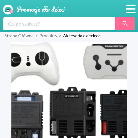
Promocje
Strona Główna
>
Produkty
>
Akcesoria dziecięce
Produkty
Sklepy
Blog
Wyprawka